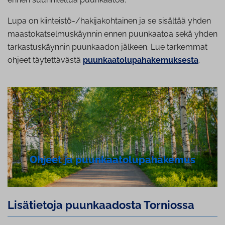
Lupa on kiinteistö-/hakijakohtainen ja se sisältää yhden
maastokatselmuskäynnin ennen puunkaatoa sekä yhden
tarkastuskäynnin puunkaadon jälkeen. Lue tarkemmat
ohjeet täytettävästä
puunkaatolupahakemuksesta
.
Ohjeet ja puun­kaa­to­lu­pa­ha­ke­mus
Lisätietoja puun­kaa­dos­ta Torniossa