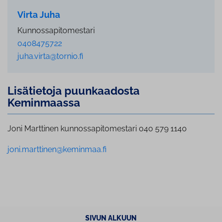
Virta Juha
Kunnossapitomestari
0408475722
juha.virta@tornio.fi
Lisätietoja puun­kaa­dos­ta
Keminmaassa
Joni Marttinen kunnossapitomestari 040 579 1140
joni.marttinen@keminmaa.fi
SIVUN ALKUUN