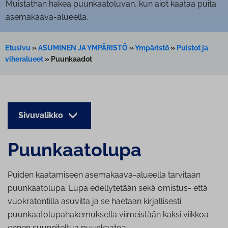
Muistathan hakea puunkaatoluvan, kun aiot kaataa puita
asemakaava-alueella.
Etusivu
»
ASUMINEN JA YMPÄRISTÖ
»
Ympäristö
»
Puistot ja
viheralueet
»
Puunkaadot
Sivuvalikko
Puun­kaa­to­lu­pa
Puiden kaatamiseen asemakaava-alueella tarvitaan
puunkaatolupa. Lupa edellytetään sekä omistus- että
vuokratontilla asuvilta ja se haetaan kirjallisesti
puunkaatolupahakemuksella viimeistään kaksi viikkoa
ennen suunniteltua puunkaatoa.