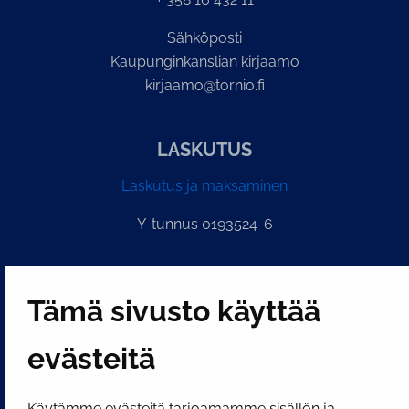
Sähköposti
Kaupunginkanslian kirjaamo
kirjaamo@tornio.fi
LASKUTUS
Laskutus ja maksaminen
Y-tunnus 0193524-6
PI­KA­LINK­KE­JÄ
Tämä sivusto käyttää
Näytä evästeasetukseni
evästeitä
SOSIAALINEN MEDIA
Käytämme evästeitä tarjoamamme sisällön ja