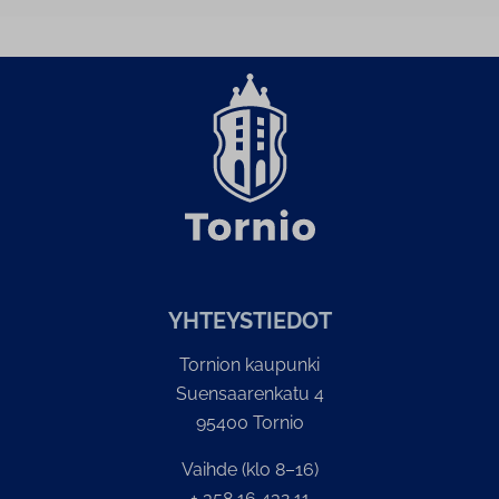
YH­TEYS­TIE­DOT
Tornion kaupunki
Suensaarenkatu 4
95400 Tornio
Vaihde (klo 8–16)
+ 358 16 432 11