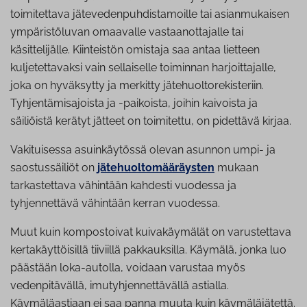
toimitettava jätevedenpuhdistamoille tai asianmukaisen
ympäristöluvan omaavalle vastaanottajalle tai
käsittelijälle. Kiinteistön omistaja saa antaa lietteen
kuljetettavaksi vain sellaiselle toiminnan harjoittajalle,
joka on hyväksytty ja merkitty jätehuoltorekisteriin.
Tyhjentämisajoista ja -paikoista, joihin kaivoista ja
säiliöistä kerätyt jätteet on toimitettu, on pidettävä kirjaa.
Vakituisessa asuinkäytössä olevan asunnon umpi- ja
saostussäiliöt on
jätehuoltomääräysten
mukaan
tarkastettava vähintään kahdesti vuodessa ja
tyhjennettävä vähintään kerran vuodessa.
Muut kuin kompostoivat kuivakäymälät on varustettava
kertakäyttöisillä tiiviillä pakkauksilla. Käymälä, jonka luo
päästään loka-autolla, voidaan varustaa myös
vedenpitävällä, imutyhjennettävällä astialla.
Käymäläastiaan ei saa panna muuta kuin käymäläjätettä.