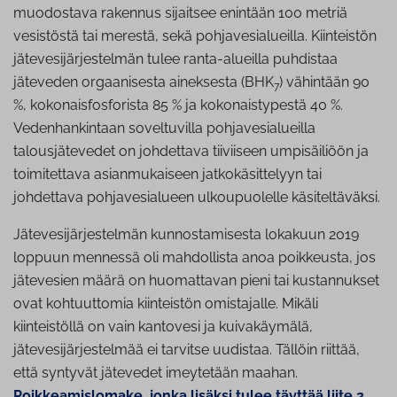
muodostava rakennus sijaitsee enintään 100 metriä
vesistöstä tai merestä, sekä pohjavesialueilla. Kiinteistön
jätevesijärjestelmän tulee ranta-alueilla puhdistaa
jäteveden orgaanisesta aineksesta (BHK
) vähintään 90
7
%, kokonaisfosforista 85 % ja kokonaistypestä 40 %.
Vedenhankintaan soveltuvilla pohjavesialueilla
talousjätevedet on johdettava tiiviiseen umpisäiliöön ja
toimitettava asianmukaiseen jatkokäsittelyyn tai
johdettava pohjavesialueen ulkoupuolelle käsiteltäväksi.
Jätevesijärjestelmän kunnostamisesta lokakuun 2019
loppuun mennessä oli mahdollista anoa poikkeusta, jos
jätevesien määrä on huomattavan pieni tai kustannukset
ovat kohtuuttomia kiinteistön omistajalle. Mikäli
kiinteistöllä on vain kantovesi ja kuivakäymälä,
jätevesijärjestelmää ei tarvitse uudistaa. Tällöin riittää,
että syntyvät jätevedet imeytetään maahan.
Poikkeamislomake, jonka lisäksi tulee täyttää liite 2