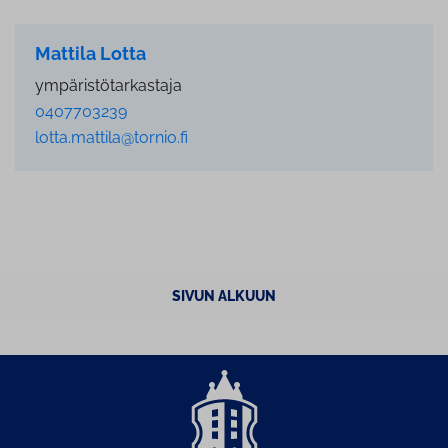
Mattila Lotta
ympäristötarkastaja
0407703239
lotta.mattila@tornio.fi
SIVUN ALKUUN