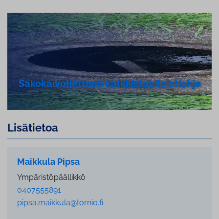
Sa­ko­kai­vo­liet­teen kalk­kis­ta­bi­loin­tioh­je
Lisätietoa
Maikkula Pipsa
Ympäristöpäällikkö
0407555891
pipsa.maikkula@tornio.fi