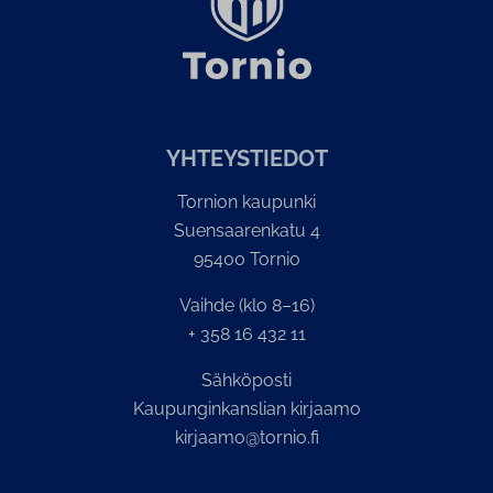
YH­TEYS­TIE­DOT
Tornion kaupunki
Suensaarenkatu 4
95400 Tornio
Vaihde (klo 8–16)
+ 358 16 432 11
Sähköposti
Kaupunginkanslian kirjaamo
kirjaamo@tornio.fi