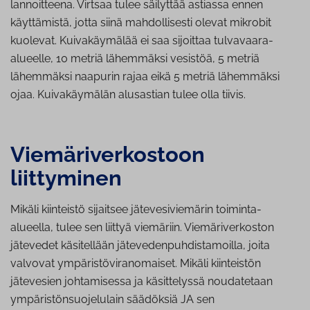
lannoitteena. Virtsaa tulee säilyttää astiassa ennen
käyttämistä, jotta siinä mahdollisesti olevat mikrobit
kuolevat. Kuivakäymälää ei saa sijoittaa tulvavaara-
alueelle, 10 metriä lähemmäksi vesistöä, 5 metriä
lähemmäksi naapurin rajaa eikä 5 metriä lähemmäksi
ojaa. Kuivakäymälän alusastian tulee olla tiivis.
Vie­mä­ri­ver­kos­toon
liittyminen
Mikäli kiinteistö sijaitsee jätevesiviemärin toiminta-
alueella, tulee sen liittyä viemäriin. Viemäriverkoston
jätevedet käsitellään jätevedenpuhdistamoilla, joita
valvovat ympäristöviranomaiset. Mikäli kiinteistön
jätevesien johtamisessa ja käsittelyssä noudatetaan
ympäristönsuojelulain säädöksiä JA sen