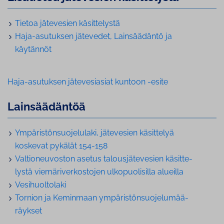
Tietoa jätevesien kä­sit­te­lys­tä
Haja-asutuksen jätevedet, Lain­sää­dän­tö ja
käytännöt
Haja-asutuksen jätevesiasiat kuntoon -esite
Lain­sää­dän­töä
Ym­pä­ris­tön­suo­je­lu­la­ki, jätevesien käsittelyä
koskevat pykälät 154-158
Val­tio­neu­vos­ton asetus ta­lous­jä­te­ve­sien kä­sit­te­
lys­tä vie­mä­ri­ver­kos­to­jen ul­ko­puo­li­sil­la alueilla
Ve­si­huol­to­la­ki
Tornion ja Keminmaan ym­pä­ris­tön­suo­je­lu­mää­
räyk­set