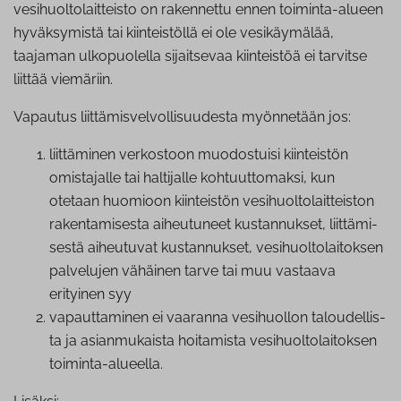
vesihuoltolaitteisto on rakennettu ennen toiminta-alueen
hyväksymistä tai kiinteistöllä ei ole vesikäymälää,
taajaman ulkopuolella sijaitsevaa kiinteistöä ei tarvitse
liittää viemäriin.
Vapautus liittämisvelvollisuudesta myönnetään jos:
liittäminen verkostoon muodostuisi kiinteistön
omistajalle tai haltijalle koh­tuut­to­mak­si, kun
otetaan huomioon kiinteistön ve­si­huol­to­lait­teis­ton
ra­ken­ta­mi­ses­ta aiheutuneet kus­tan­nuk­set, liit­tä­mi­
ses­tä aiheutuvat kus­tan­nuk­set, ve­si­huol­to­lai­tok­sen
palvelujen vähäinen tarve tai muu vastaava
erityinen syy
va­paut­ta­mi­nen ei vaaranna vesihuollon ta­lou­del­lis­
ta ja asian­mu­kais­ta hoitamista ve­si­huol­to­lai­tok­sen
toiminta-alueella.