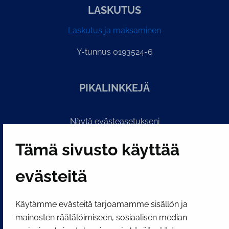
LASKUTUS
Laskutus ja maksaminen
Y-tunnus 0193524-6
PI­KA­LINK­KE­JÄ
Näytä evästeasetukseni
SOSIAALINEN MEDIA
Tämä sivusto käyttää
Facebook
Instagram
YouTube
evästeitä
Käytämme evästeitä tarjoamamme sisällön ja
mainosten räätälöimiseen, sosiaalisen median