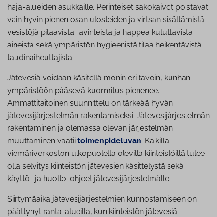
haja-alueiden asukkaille. Perinteiset sakokaivot poistavat
vain hyvin pienen osan ulosteiden ja virtsan sisältämistä
vesistöjä pilaavista ravinteista ja happea kuluttavista
aineista sekä ympäristön hygieenistä tilaa heikentävistä
taudinaiheuttajista.
Jätevesiä voidaan käsitellä monin eri tavoin, kunhan
ympäristöön pääsevä kuormitus pienenee.
Ammattitaitoinen suunnittelu on tärkeää hyvän
jätevesijärjestelmän rakentamiseksi. Jätevesijärjestelmän
rakentaminen ja olemassa olevan järjestelmän
muuttaminen vaatii
toimenpideluvan
. Kaikilla
viemäriverkoston ulkopuolella olevilla kiinteistöillä tulee
olla selvitys kiinteistön jätevesien käsittelystä sekä
käyttö- ja huolto-ohjeet jätevesijärjestelmälle.
Siirtymäaika jätevesijärjestelmien kunnostamiseen on
päättynyt ranta-alueilla, kun kiinteistön jätevesiä