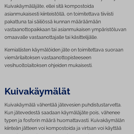
Kuivakäymäläjäte, ellei sitä kompostoida
asianmukaisesti kiinteistöllä, on toimitettava tiiviisti
pakattuna tai säiliössä kunnan määräämään
vastaanottopaikkaan tai asianmukaisen ympäristöluvan
omaavalle vastaanottajalle tai käsittelijälle.
Kemiallisten käymälöiden jäte on toimitettava suoraan
viemärilaitoksen vastaanottopisteeseen
vesihuoltolaitoksen ohjeiden mukaisesti.
Kui­va­käy­mä­lät
Kuivakäymälä vähentää jätevesien puhdistustarvetta.
Kun jätevedestä saadaan käymäläjäte pois, vähenee
typen ja fosforin määrä huomattavasti. Kuivakäymälän
kiinteän jätteen voi kompostoida ja virtsan voi käyttää