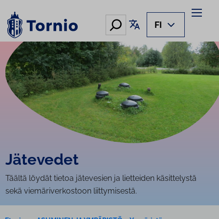
Siirry
sisältöön
Hae
Käännä sivu
FI
Jätevedet
Täältä löydät tietoa jätevesien ja lietteiden käsittelystä
sekä viemäriverkostoon liittymisestä.