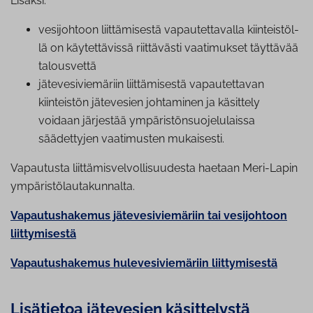
Lisäksi:
vesijohtoon liit­tä­mi­ses­tä va­pau­tet­ta­val­la kiin­teis­töl­
lä on käy­tet­tä­vis­sä riittävästi vaatimukset täyttävää
talousvettä
jä­te­ve­si­vie­mä­riin liit­tä­mi­ses­tä va­pau­tet­ta­van
kiinteistön jätevesien johtaminen ja käsittely
voidaan järjestää ym­pä­ris­tön­suo­je­lu­lais­sa
säädettyjen vaatimusten mukaisesti.
Vapautusta liittämisvelvollisuudesta haetaan Meri-Lapin
ympäristölautakunnalta.
Vapautushakemus jätevesiviemäriin tai vesijohtoon
liittymises
tä
Vapautushakemus hulevesiviemäriin liittymisestä
Lisätietoa jätevesien kä­sit­te­lys­tä