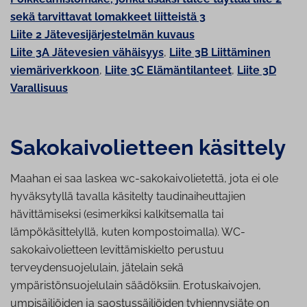
sekä tarvittavat lomakkeet liitteistä 3
Liite 2 Jätevesijärjestelmän kuvaus
Liite 3A Jätevesien vähäisyys
,
Liite 3B Liittäminen
viemäriverkkoon
,
Liite 3C Elämäntilanteet
,
Liite 3D
Varallisuus
Sa­ko­kai­vo­liet­teen käsittely
Maahan ei saa laskea wc-sakokaivolietettä, jota ei ole
hyväksytyllä tavalla käsitelty taudinaiheuttajien
hävittämiseksi (esimerkiksi kalkitsemalla tai
lämpökäsittelyllä, kuten kompostoimalla). WC-
sakokaivolietteen levittämiskielto perustuu
terveydensuojelulain, jätelain sekä
ympäristönsuojelulain säädöksiin. Erotuskaivojen,
umpisäiliöiden ja saostussäiliöiden tyhjennysjäte on