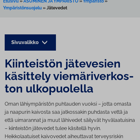
Etusivu
»
ASUMINEN JA YMPÄRISTÖ
»
Ympäristö
»
Ympäristönsuojelu
»
Jätevedet
Sivuvalikko
Kiinteistön jätevesien
käsittely vie­mä­ri­ver­kos­
ton ul­ko­puo­lel­la
Oman lähiympäristön puhtauden vuoksi – jotta omasta
ja naapurin kaivosta saa jatkossakin puhdasta vettä ja
että uimarannat ja muut lähivedet säilyvät hyvälaatuisina
– kiinteistön jätevedet tulee käsitellä hyvin.
Heikkolaatuiset kaivovedet aiheuttavat terveysriskin