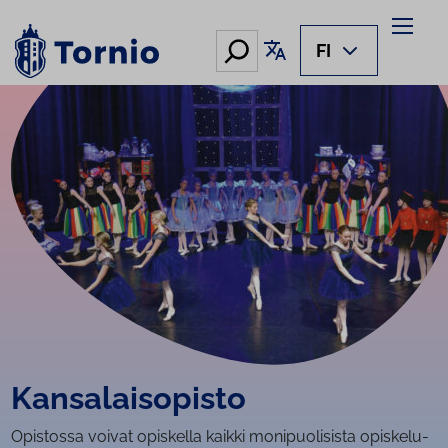
Siirry
sisältöön
Hae
Käännä sivu
FI
Kan­sa­lais­opis­to
Opistossa voivat opiskella kaikki monipuolisista opiskelu-