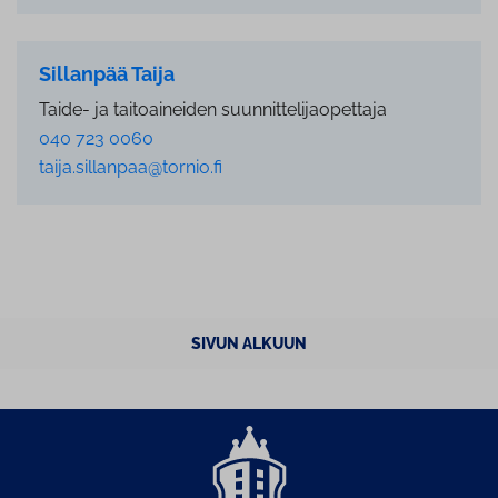
Sillanpää Taija
Taide- ja taitoaineiden suunnittelijaopettaja
040 723 0060
taija.sillanpaa@tornio.fi
SIVUN ALKUUN