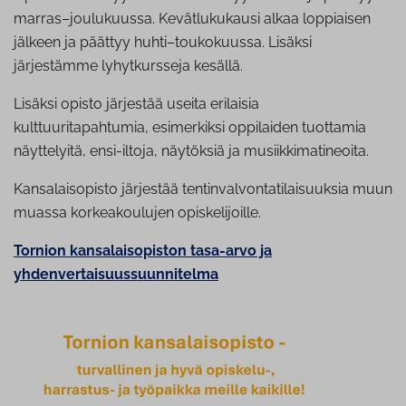
marras–joulukuussa. Kevätlukukausi alkaa loppiaisen
jälkeen ja päättyy huhti–toukokuussa. Lisäksi
järjestämme lyhytkursseja kesällä.
Lisäksi opisto järjestää useita erilaisia
kulttuuritapahtumia, esimerkiksi oppilaiden tuottamia
näyttelyitä, ensi-iltoja, näytöksiä ja musiikkimatineoita.
Kansalaisopisto järjestää tentinvalvontatilaisuuksia muun
muassa korkeakoulujen opiskelijoille.
Tornion kansalaisopiston tasa-arvo ja
yhdenvertaisuussuunnitelma