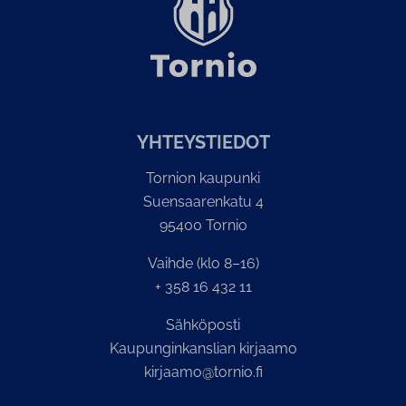
YH­TEYS­TIE­DOT
Tornion kaupunki
Suensaarenkatu 4
95400 Tornio
Vaihde (klo 8–16)
+ 358 16 432 11
Sähköposti
Kaupunginkanslian kirjaamo
kirjaamo@tornio.fi