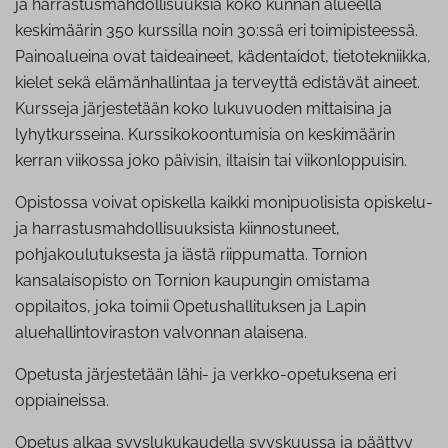
ja harrastusmahdollisuuksia koko kunnan alueella
keskimäärin 350 kurssilla noin 30:ssä eri toimipisteessä.
Painoalueina ovat taideaineet, kädentaidot, tietotekniikka,
kielet sekä elämänhallintaa ja terveyttä edistävät aineet.
Kursseja järjestetään koko lukuvuoden mittaisina ja
lyhytkursseina. Kurssikokoontumisia on keskimäärin
kerran viikossa joko päivisin, iltaisin tai viikonloppuisin.
Opistossa voivat opiskella kaikki monipuolisista opiskelu-
ja harrastusmahdollisuuksista kiinnostuneet,
pohjakoulutuksesta ja iästä riippumatta. Tornion
kansalaisopisto on Tornion kaupungin omistama
oppilaitos, joka toimii Opetushallituksen ja Lapin
aluehallintoviraston valvonnan alaisena.
Opetusta järjestetään lähi- ja verkko-opetuksena eri
oppiaineissa.
Opetus alkaa syyslukukaudella syyskuussa ja päättyy