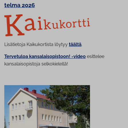
tel­ma 2026
Lisätietoja Kaikukortista löytyy
täältä
.
Tervetuloa kansalaisopistoon! -video
esittelee
kansalaisopistoja selkokielellä!