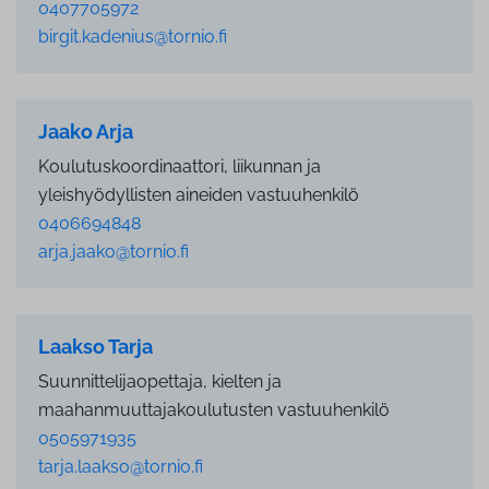
0407705972
birgit.kadenius@tornio.fi
Jaako Arja
Koulutuskoordinaattori, liikunnan ja
yleishyödyllisten aineiden vastuuhenkilö
0406694848
arja.jaako@tornio.fi
Laakso Tarja
Suunnittelijaopettaja, kielten ja
maahanmuuttajakoulutusten vastuuhenkilö
0505971935
tarja.laakso@tornio.fi