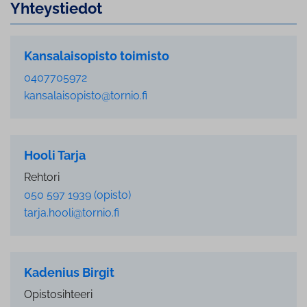
Yh­teys­tie­dot
Kansalaisopisto toimisto
0407705972
kansalaisopisto@tornio.fi
Hooli Tarja
Rehtori
050 597 1939 (opisto)
tarja.hooli@tornio.fi
Kadenius Birgit
Opistosihteeri