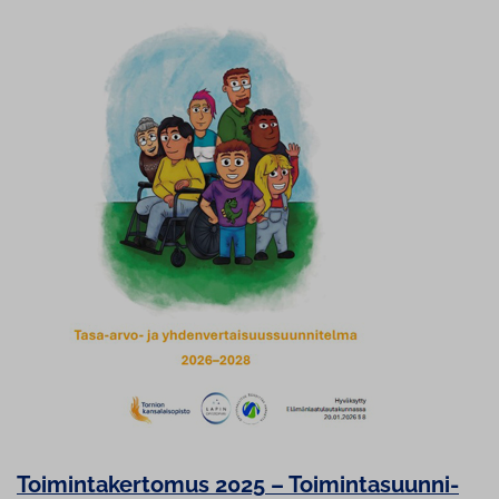
Toi­min­ta­ker­to­mus 2025 – Toi­min­ta­suun­ni­