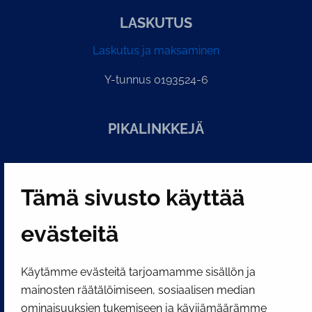
LASKUTUS
Laskutus ja maksaminen
Y-tunnus 0193524-6
PI­KA­LINK­KE­JÄ
Näytä evästeasetukseni
Tämä sivusto käyttää
SOSIAALINEN MEDIA
Facebook
Instagram
YouTube
evästeitä
Käytämme evästeitä tarjoamamme sisällön ja
mainosten räätälöimiseen, sosiaalisen median
ominaisuuksien tukemiseen ja kävijämäärämme