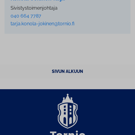
Sivistystoimenjohtaja
040 664 7787
tarja.konola-jokinen@tornio.fi
SIVUN ALKUUN