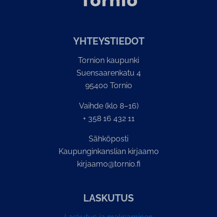
YH­TEYS­TIE­DOT
Tornion kaupunki
Suensaarenkatu 4
95400 Tornio
Vaihde (klo 8–16)
+ 358 16 432 11
Sähköposti
Kaupunginkanslian kirjaamo
kirjaamo@tornio.fi
LASKUTUS