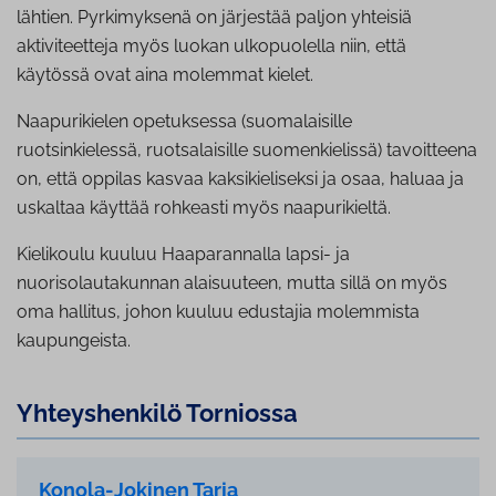
lähtien. Pyrkimyksenä on järjestää paljon yhteisiä
aktiviteetteja myös luokan ulkopuolella niin, että
käytössä ovat aina molemmat kielet.
Naapurikielen opetuksessa (suomalaisille
ruotsinkielessä, ruotsalaisille suomenkielissä) tavoitteena
on, että oppilas kasvaa kaksikieliseksi ja osaa, haluaa ja
uskaltaa käyttää rohkeasti myös naapurikieltä.
Kielikoulu kuuluu Haaparannalla lapsi- ja
nuorisolautakunnan alaisuuteen, mutta sillä on myös
oma hallitus, johon kuuluu edustajia molemmista
kaupungeista.
Yh­teys­hen­ki­lö Torniossa
Konola-Jokinen Tarja