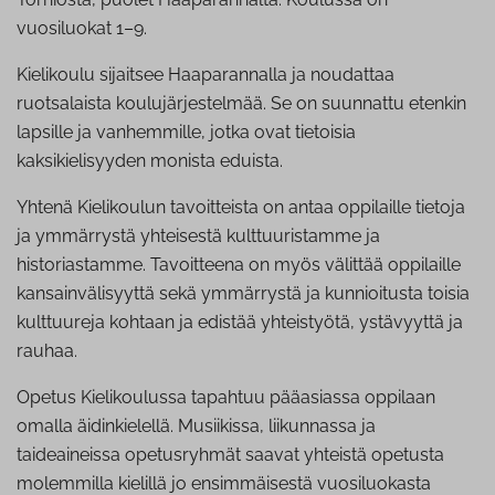
vuosiluokat 1–9.
Kielikoulu sijaitsee Haaparannalla ja noudattaa
ruotsalaista koulujärjestelmää. Se on suunnattu etenkin
lapsille ja vanhemmille, jotka ovat tietoisia
kaksikielisyyden monista eduista.
Yhtenä Kielikoulun tavoitteista on antaa oppilaille tietoja
ja ymmärrystä yhteisestä kulttuuristamme ja
historiastamme. Tavoitteena on myös välittää oppilaille
kansainvälisyyttä sekä ymmärrystä ja kunnioitusta toisia
kulttuureja kohtaan ja edistää yhteistyötä, ystävyyttä ja
rauhaa.
Opetus Kielikoulussa tapahtuu pääasiassa oppilaan
omalla äidinkielellä. Musiikissa, liikunnassa ja
taideaineissa opetusryhmät saavat yhteistä opetusta
molemmilla kielillä jo ensimmäisestä vuosiluokasta