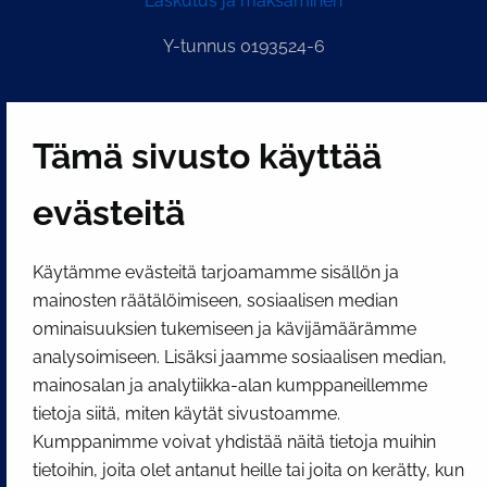
Laskutus ja maksaminen
Y-tunnus 0193524-6
PI­KA­LINK­KE­JÄ
Tämä sivusto käyttää
Näytä evästeasetukseni
evästeitä
SOSIAALINEN MEDIA
Käytämme evästeitä tarjoamamme sisällön ja
Facebook
Instagram
YouTube
mainosten räätälöimiseen, sosiaalisen median
ominaisuuksien tukemiseen ja kävijämäärämme
analysoimiseen. Lisäksi jaamme sosiaalisen median,
mainosalan ja analytiikka-alan kumppaneillemme
tietoja siitä, miten käytät sivustoamme.
Kumppanimme voivat yhdistää näitä tietoja muihin
tietoihin, joita olet antanut heille tai joita on kerätty, kun