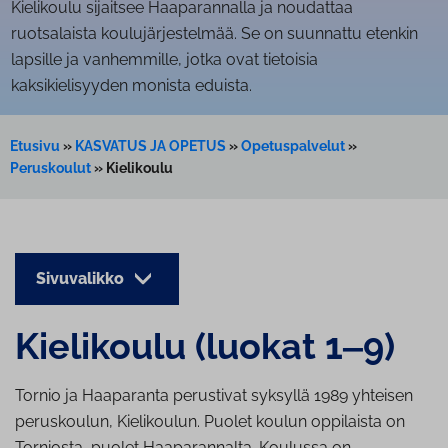
Kielikoulu sijaitsee Haaparannalla ja noudattaa
ruotsalaista koulujärjestelmää. Se on suunnattu etenkin
lapsille ja vanhemmille, jotka ovat tietoisia
kaksikielisyyden monista eduista.
Etusivu
»
KASVATUS JA OPETUS
»
Opetuspalvelut
»
Peruskoulut
»
Kielikoulu
Sivuvalikko
Kielikoulu (luokat 1‒9)
Tornio ja Haaparanta perustivat syksyllä 1989 yhteisen
peruskoulun, Kielikoulun. Puolet koulun oppilaista on
Torniosta, puolet Haaparannalta. Koulussa on