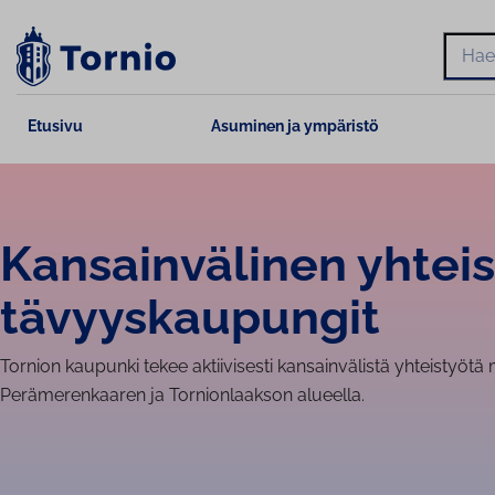
Siirry
sisältöön
Hae
Etusivu
Asuminen ja ympäristö
Kan­sain­vä­li­nen yhtei
tä­vyys­kau­pun­git
Tornion kaupunki tekee aktiivisesti kansainvälistä yhteistyö
Perämerenkaaren ja Tornionlaakson alueella.