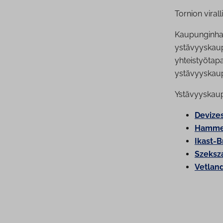
Tornion viral
Kaupunginhall
ystävyyskaupu
yhteistyötap
ystävyyskaup
Ystävyyskau
Devize
Hamme
Ikast-
Szeksz
Vetlan