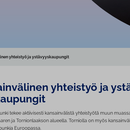
inen yhteistyö ja ystävyyskaupungit
in­vä­li­nen yhteistyö ja ys­t
au­pun­git
nki tekee aktiivisesti kansainvälistä yhteistyötä muun muass
ren ja Tornionlaakson alueella. Torniolla on myös kansainväl
punkia Euroopassa.