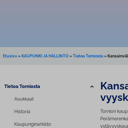
Etusivu
»
KAUPUNKI JA HALLINTO
»
Tietoa Torniosta
»
Kansainväl
Kan­sa
Tietoa Torniosta
vyys­k
Asukkaat
Tornion kaupu
Historia
Perämerenkaa
Kau­pun­gi­nar­kis­to
ystävyyskau