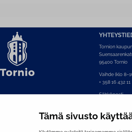
YH­TEYS­TIE
Tornion kaupun
Suensaarenkat
95400 Tornio
Vaihde (klo 8–1
+ 358 16 432 11
Sähköposti
Kaupunginkansl
kirjaamo@tornio
Tämä sivusto käyttää