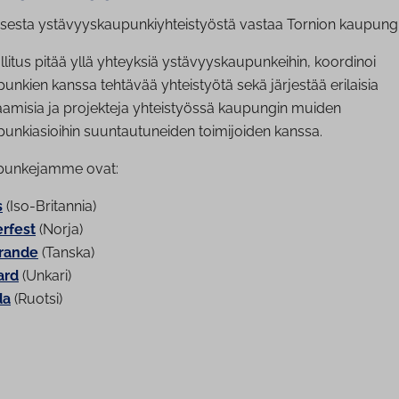
lisesta ystävyyskaupunkiyhteistyöstä vastaa Tornion kaupungin
itus pitää yllä yhteyksiä ystävyyskaupunkeihin, koordinoi
nkien kanssa tehtävää yhteistyötä sekä järjestää erilaisia
aamisia ja projekteja yhteistyössä kaupungin muiden
unkiasioihin suuntautuneiden toimijoiden kanssa.
punkejamme ovat:
s
(Iso-Britannia)
rfest
(Norja)
Brande
(Tanska)
ard
(Unkari)
da
(Ruotsi)