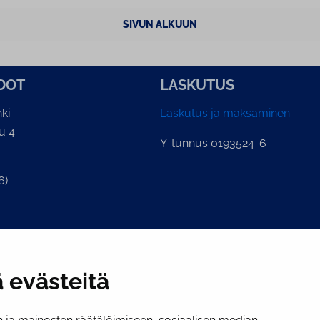
SIVUN ALKUUN
­DOT
LASKUTUS
ki
Laskutus ja maksaminen
u 4
Y-tunnus 0193524-6
6)
ian kirjaamo
.fi
 evästeitä