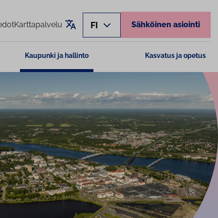
Käännä sivu
FI
edot
Karttapalvelu
Sähköinen asiointi
Kaupunki ja hallinto
Kasvatus ja opetus