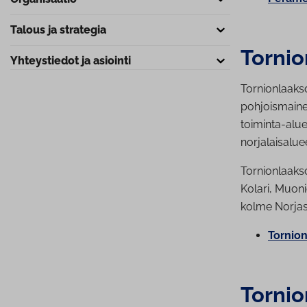
Talous ja strategia
Tor­ni
Yh­teys­tie­dot ja asiointi
Tornionlaaks
pohjoismaine
toiminta-alu
norjalaisalue
Tornionlaaks
Kolari, Muoni
kolme Norjast
Tor­nio
Tornion