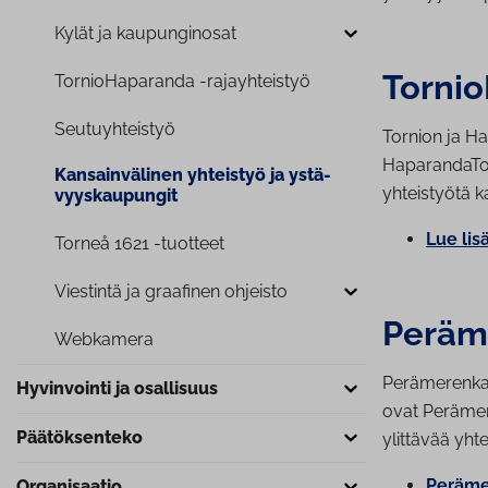
Kylät ja kau­pun­gin­osat
Tor­nio
Tor­nio­Ha­pa­ran­da -ra­jayh­teis­työ
Seu­tu­yh­teis­työ
Tornion ja Ha
HaparandaTorn
Kan­sain­vä­li­nen yhteistyö ja ys­tä­
yhteistyötä k
vyys­kau­pun­git
Lue lisä
Torneå 1621 -tuotteet
Viestintä ja graafinen ohjeisto
Pe­rä­m
Webkamera
Perämerenkaar
Hyvinvointi ja osallisuus
ovat Perämer
Pää­tök­sen­te­ko
ylittävää yht
Pe­rä­me
Or­ga­ni­saa­tio