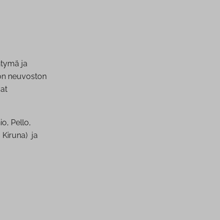
htymä ja
son neuvoston
vat
o, Pello,
 Kiruna) ja