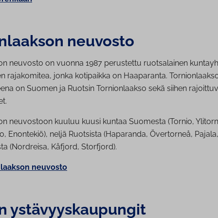
on­laak­son neuvosto
on neuvosto on vuonna 1987 perustettu ruotsalainen kuntay
n rajakomitea, jonka kotipaikka on Haaparanta. Tornionlaak
eena on Suomen ja Ruotsin Tornionlaakso sekä siihen rajoittu
et.
on neuvostoon kuuluu kuusi kuntaa Suomesta (Tornio, Ylitorni
o, Enontekiö), neljä Ruotsista (Haparanda, Övertorneå, Pajala,
a (Nordreisa, Kåfjord, Storfjord).
n­laak­son neuvosto
 ys­tä­vyys­kau­pun­git