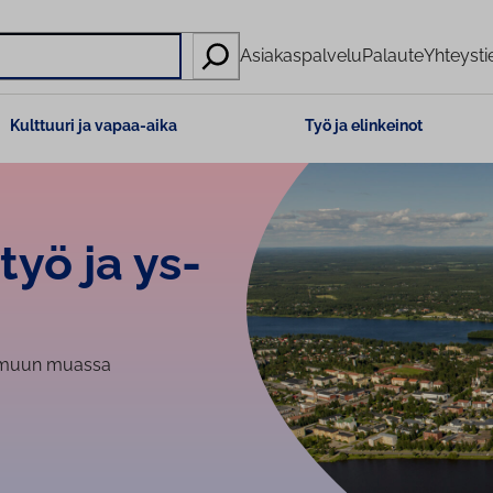
Asiakaspalvelu
Palaute
Yhteysti
Kulttuuri ja vapaa-aika
Työ ja elinkeinot
styö ja ys­
tä muun muassa