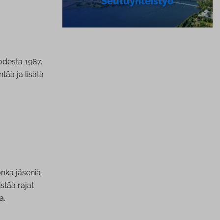
Seu­tu­yh­teis­työ
odesta 1987.
tää ja lisätä
onka jäseniä
tää rajat
a.