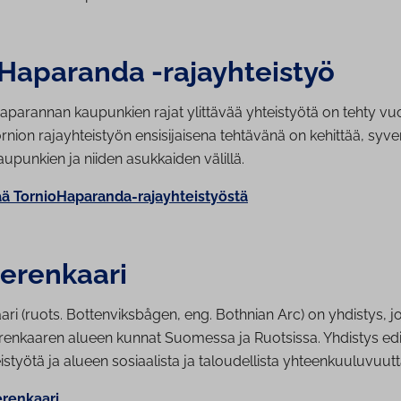
­Ha­pa­ran­da -ra­jayh­teis­työ
aparannan kaupunkien rajat ylittävää yhteistyötä on tehty vu
ion rajayhteistyön ensisijaisena tehtävänä on kehittää, syven
aupunkien ja niiden asukkaiden välillä.
ä Tor­nio­Ha­pa­ran­da-ra­jayh­teis­työs­tä
e­ren­kaa­ri
i (ruots. Bottenviksbågen, eng. Bothnian Arc) on yhdistys, j
enkaaren alueen kunnat Suomessa ja Ruotsissa. Yhdistys edis
eistyötä ja alueen sosiaalista ja taloudellista yhteenkuuluvuutt
­ren­kaa­ri