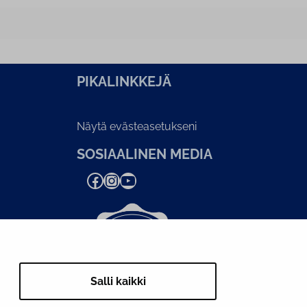
PI­KA­LINK­KE­JÄ
Näytä evästeasetukseni
SOSIAALINEN MEDIA
Facebook
Instagram
YouTube
Salli kaikki