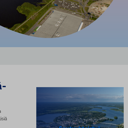
ä­
a
isiä