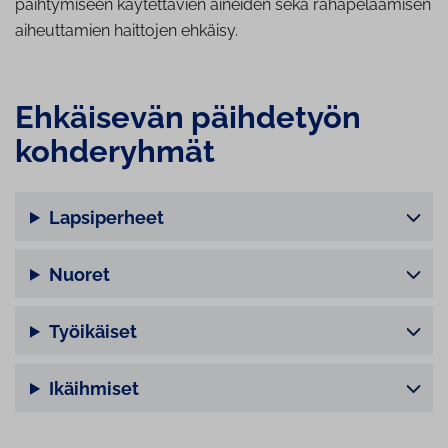
päihtymiseen käytettävien aineiden sekä rahapelaamisen
aiheuttamien haittojen ehkäisy.
Ehkäisevän päihdetyön
kohderyhmät
Lapsiperheet
Nuoret
Työikäiset
Ikäihmiset