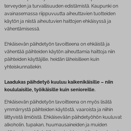
terveyden ja turvallisuuden edistämistä. Kaupunki on
avainasemassa riippuvuutta aiheuttavien tuotteiden
käytön ja niistä aiheutuvien haittojen ehkäisyssä ja
vähentämisessä.
Ehkäisevän päihdetyön tavoitteena on ehkäistä ja
vähentää päihteiden käytön aiheuttamia haittoja niin
päihteiden käyttäjille, heidän läheisilleen kuin
yhteiskunnallekin.
Laadukas päihdetyö kuuluu kaikenikäisille – niin
koululaisille, työikäisille kuin senioreille.
Ehkäisevän päihdetyön tavoitteena on myös lisätä
ymmärrystä päihteiden käytöstä, vaaroista ja niihin
liittyvistä ilmiöistä. Ehkäisevään päihdetyöhön kuuluvat
alkoholin, tupakan, huumausaineiden ja muiden