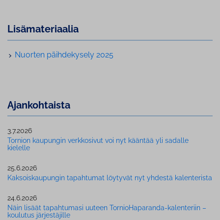
Li­sä­ma­te­ri­aa­lia
Nuorten päih­de­ky­se­ly 2025
Ajan­koh­tais­ta
3.7.2026
Tornion kaupungin verkkosivut voi nyt kääntää yli sadalle
kielelle
25.6.2026
Kak­sois­kau­pun­gin tapahtumat löytyvät nyt yhdestä ka­len­te­ris­ta
24.6.2026
Näin lisäät tapahtumasi uuteen Tor­nio­Ha­pa­ran­da-kalenteriin –
koulutus jär­jes­tä­jil­le