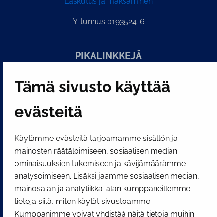
Laskutus ja maksaminen
Y-tunnus 0193524-6
PI­KA­LINK­KE­JÄ
Tämä sivusto käyttää
Näytä evästeasetukseni
SOSIAALINEN MEDIA
evästeitä
Facebook
Instagram
YouTube
Käytämme evästeitä tarjoamamme sisällön ja
mainosten räätälöimiseen, sosiaalisen median
ominaisuuksien tukemiseen ja kävijämäärämme
analysoimiseen. Lisäksi jaamme sosiaalisen median,
mainosalan ja analytiikka-alan kumppaneillemme
tietoja siitä, miten käytät sivustoamme.
Kumppanimme voivat yhdistää näitä tietoja muihin