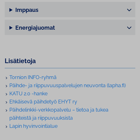
Imppaus
Energiajuomat
Lisätietoja
Tornion INFO-ryhmä
Päihde- ja riip­pu­vuus­pal­ve­lu­jen neuvonta (lapha.fi)
KATU 2.0 -hanke
Ehkäisevä päihdetyö EHYT ry
Päih­de­link­ki-verk­ko­pal­ve­lu – tietoa ja tukea
päihteistä ja riip­pu­vuuk­sis­ta
Lapin hy­vin­voin­tia­lue