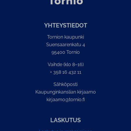
YH­TEYS­TIE­DOT
Tornion kaupunki
Suensaarenkatu 4
95400 Tornio
Vaihde (klo 8–16)
+ 358 16 432 11
Sähköposti
Kaupunginkanslian kirjaamo
kirjaamo@tornio.fi
LASKUTUS