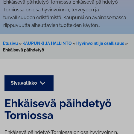
Ehkäisevä päihdetyö Torniossa Ehkäisevä päihdetyö
Torniossa on osa hyvinvoinnin, terveyden ja
turvallisuuden edistämistä. Kaupunki on avainasemassa
riippuvuutta aiheuttavien tuotteiden käytön…
Etusivu
»
KAUPUNKI JA HALLINTO
»
Hyvinvointi ja osallisuus
»
Ehkäisevä päihdetyö
Sivuvalikko
Ehkäisevä päihdetyö
Torniossa
Ehkäisevä päihdetyö Torniossa on osa hyvinvoinnin,