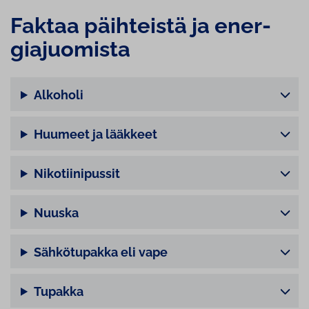
Faktaa päihteistä ja ener­
gia­juo­mis­ta
Alkoholi
Huumeet ja lääkkeet
Nikotiinipussit
Nuuska
Sähkötupakka eli vape
Tupakka