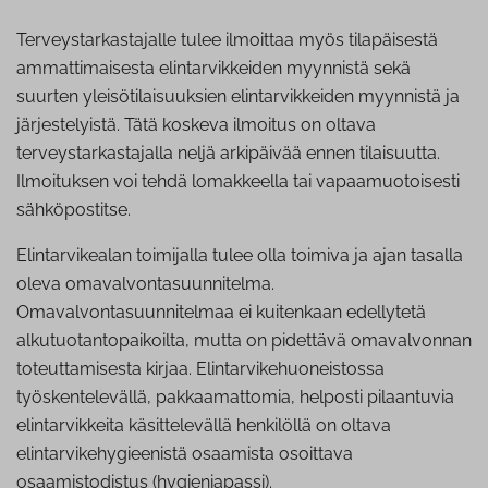
Terveystarkastajalle tulee ilmoittaa myös tilapäisestä
ammattimaisesta elintarvikkeiden myynnistä sekä
suurten yleisötilaisuuksien elintarvikkeiden myynnistä ja
järjestelyistä. Tätä koskeva ilmoitus on oltava
terveystarkastajalla neljä arkipäivää ennen tilaisuutta.
Ilmoituksen voi tehdä lomakkeella tai vapaamuotoisesti
sähköpostitse.
Elintarvikealan toimijalla tulee olla toimiva ja ajan tasalla
oleva omavalvontasuunnitelma.
Omavalvontasuunnitelmaa ei kuitenkaan edellytetä
alkutuotantopaikoilta, mutta on pidettävä omavalvonnan
toteuttamisesta kirjaa. Elintarvikehuoneistossa
työskentelevällä, pakkaamattomia, helposti pilaantuvia
elintarvikkeita käsittelevällä henkilöllä on oltava
elintarvikehygieenistä osaamista osoittava
osaamistodistus (hygieniapassi).