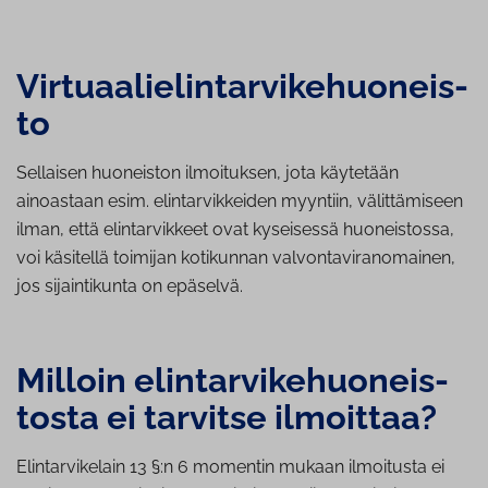
Vir­tu­aa­lie­lin­tar­vi­ke­huo­neis­
to
Sellaisen huoneiston ilmoituksen, jota käytetään
ainoastaan esim. elintarvikkeiden myyntiin, välittämiseen
ilman, että elintarvikkeet ovat kyseisessä huoneistossa,
voi käsitellä toimijan kotikunnan valvontaviranomainen,
jos sijaintikunta on epäselvä.
Milloin elin­tar­vi­ke­huo­neis­
tos­ta ei tarvitse ilmoittaa?
Elintarvikelain 13 §:n 6 momentin mukaan ilmoitusta ei