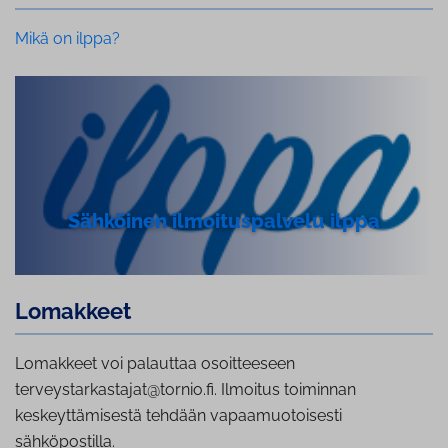
Mikä on ilppa?
Sähköinen il­moi­tus­pal­ve­lu ilppa
Lomakkeet
Lomakkeet voi palauttaa osoitteeseen
terveystarkastajat@tornio.fi. Ilmoitus toiminnan
keskeyttämisestä tehdään vapaamuotoisesti
sähköpostilla.