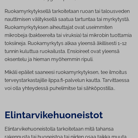
Ruokamyrkytyksellä tarkoitetaan ruoan tai talousveden
nauttimisen välityksellä saatua tartuntaa tai myrkytystä.
Ruokamyrkytyksen aiheuttajat ovat useimmiten
mikrobeja (bakteereita tai viruksia) tai mikrobin tuottamia
toksiineja. Ruokamyrkytys alkaa yleensä äkillisesti 1-12
tunnin kuluttua ruokailusta. Ensioireet ovat yleensä
oksentelu ja hieman myöhemmin ripuli.
Mikäli epäilet saaneesi ruokamyrkytyksen, tee ilmoitus
terveystarkastajille ilppa.fi-palvelun kautta. Tarvittaessa
voi olla yhteydessä puhelimitse tai sähköpostilla..
Elin­tar­vi­ke­huo­neis­tot
Elintarvikehuoneistolla tarkoitetaan mitä tahansa
rakennusta tai huoneistoa tai niiden osaa taikka muuta