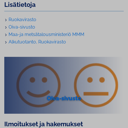
Lisätietoja
Ruo­ka­vi­ras­to
Oiva-sivusto
Maa-ja met­sä­ta­lous­mi­nis­te­riö MMM
Al­ku­tuo­tan­to, Ruo­ka­vi­ras­to
Oiva-sivusto
Ilmoitukset ja hakemukset