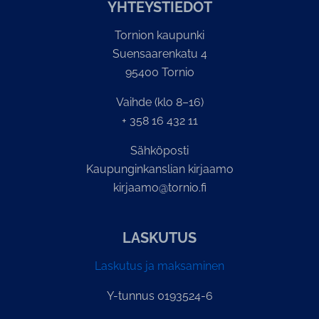
YH­TEYS­TIE­DOT
Tornion kaupunki
Suensaarenkatu 4
95400 Tornio
Vaihde (klo 8–16)
+ 358 16 432 11
Sähköposti
Kaupunginkanslian kirjaamo
kirjaamo@tornio.fi
LASKUTUS
Laskutus ja maksaminen
Y-tunnus 0193524-6