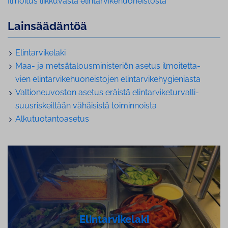
Ilmoitus liikkuvasta elintarvikehuoneistosta
Lain­sää­dän­töä
Elin­tar­vi­ke­la­ki
Maa- ja met­sä­ta­lous­mi­nis­te­riön asetus il­moi­tet­ta­
vien elin­tar­vi­ke­huo­neis­to­jen elin­tar­vi­ke­hy­gie­nias­ta
Val­tio­neu­vos­ton asetus eräistä elin­tar­vi­ke­tur­val­li­
suus­ris­keil­tään vähäisistä toi­min­nois­ta
Al­ku­tuo­tan­toa­se­tus
Elintar
vikelaki