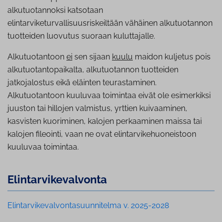
alkutuotannoksi katsotaan
elintarviketurvallisuusriskeiltään vähäinen alkutuotannon
tuotteiden luovutus suoraan kuluttajalle.
Alkutuotantoon
ei
sen sijaan
kuulu
maidon kuljetus pois
alkutuotantopaikalta, alkutuotannon tuotteiden
jatkojalostus eikä eläinten teurastaminen.
Alkutuotantoon kuuluvaa toimintaa eivät ole esimerkiksi
juuston tai hillojen valmistus, yrttien kuivaaminen,
kasvisten kuoriminen, kalojen perkaaminen maissa tai
kalojen fileointi, vaan ne ovat elintarvikehuoneistoon
kuuluvaa toimintaa.
Elin­tar­vi­ke­val­von­ta
Elintarvikevalvontasuunnitelma v. 2025-2028