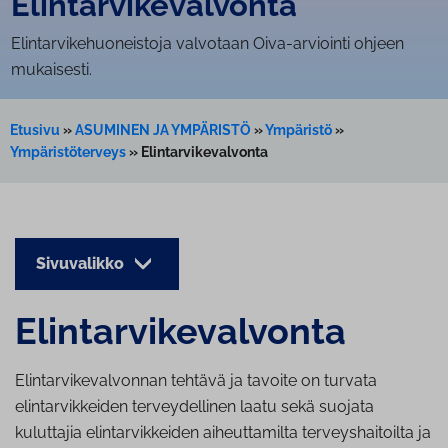
Elin­tar­vi­ke­val­von­ta
Elintarvikehuoneistoja valvotaan Oiva-arviointi ohjeen
mukaisesti.
Etusivu
»
ASUMINEN JA YMPÄRISTÖ
»
Ympäristö
»
Ympäristöterveys
»
Elintarvikevalvonta
Sivuvalikko
Elin­tar­vi­ke­val­von­ta
Elintarvikevalvonnan tehtävä ja tavoite on turvata
elintarvikkeiden terveydellinen laatu sekä suojata
kuluttajia elintarvikkeiden aiheuttamilta terveyshaitoilta ja