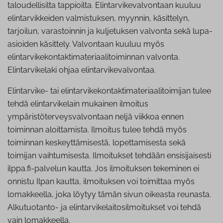
taloudellisilta tappioilta. Elintarvikevalvontaan kuuluu
elintarvikkeiden valmistuksen, myynnin, käsittelyn,
tarjoilun, varastoinnin ja kuljetuksen valvonta sekä lupa-
asioiden käsittely. Valvontaan kuuluu myös
elintarvikekontaktimateriaalitoiminnan valvonta.
Elintarvikelaki ohjaa elintarvikevalvontaa.
Elintarvike- tai elintarvikekontaktimateriaalitoimijan tulee
tehdä elintarvikelain mukainen ilmoitus
ympäristöterveysvalvontaan neljä viikkoa ennen
toiminnan aloittamista. Ilmoitus tulee tehdä myös
toiminnan keskeyttämisestä, lopettamisesta sekä
toimijan vaihtumisesta. Ilmoitukset tehdään ensisijaisesti
ilppa.fi-palvelun kautta. Jos ilmoituksen tekeminen ei
onnistu Ilpan kautta, ilmoituksen voi toimittaa myös
lomakkeella, joka löytyy tämän sivun oikeasta reunasta.
Alkutuotanto- ja elintarvikelaitosilmoitukset voi tehdä
vain lomakkeella.