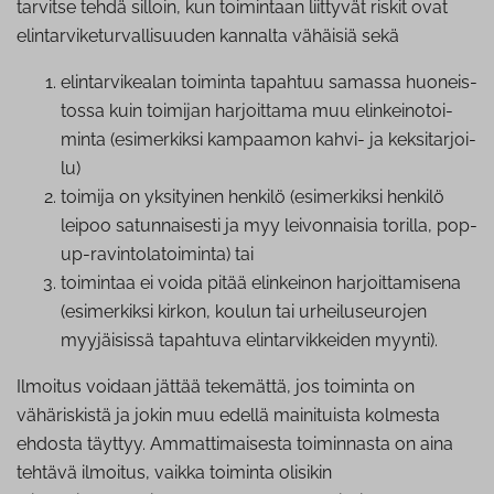
tarvitse tehdä silloin, kun toimintaan liittyvät riskit ovat
elintarviketurvallisuuden kannalta vähäisiä sekä
elin­tar­vi­kea­lan toiminta tapahtuu samassa huo­neis­
tos­sa kuin toimijan harjoittama muu elin­kei­no­toi­
min­ta (esimerkiksi kampaamon kahvi- ja kek­si­tar­joi­
lu)
toimija on yksityinen henkilö (esimerkiksi henkilö
leipoo sa­tun­nai­ses­ti ja myy lei­von­nai­sia torilla, pop-
up-ra­vin­to­la­toi­min­ta) tai
toimintaa ei voida pitää elinkeinon har­joit­ta­mi­se­na
(esimerkiksi kirkon, koulun tai ur­hei­luseu­ro­jen
myyjäisissä tapahtuva elin­tar­vik­kei­den myynti).
Ilmoitus voidaan jättää tekemättä, jos toiminta on
vähäriskistä ja jokin muu edellä mainituista kolmesta
ehdosta täyttyy. Ammattimaisesta toiminnasta on aina
tehtävä ilmoitus, vaikka toiminta olisikin