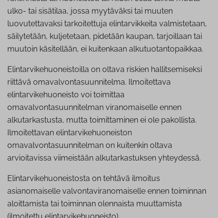
ulko- tai sisätilaa, jossa myytäväksi tai muuten
luovutettavaksi tarkoitettuja elintarvikkeita valmistetaan,
säilytetään, kuljetetaan, pidetään kaupan, tarjoillaan tai
muutoin käsitellään, ei kuitenkaan alkutuotantopaikkaa.
Elintarvikehuoneistoilla on oltava riskien hallitsemiseksi
riittävä omavalvontasuunnitelma. Ilmoitettava
elintarvikehuoneisto voi toimittaa
omavalvontasuunnitelman viranomaiselle ennen
alkutarkastusta, mutta toimittaminen ei ole pakollista.
Ilmoitettavan elintarvikehuoneiston
omavalvontasuunnitelman on kuitenkin oltava
arvioitavissa viimeistään alkutarkastuksen yhteydessä.
Elintarvikehuoneistosta on tehtävä ilmoitus
asianomaiselle valvontaviranomaiselle ennen toiminnan
aloittamista tai toiminnan olennaista muuttamista
(ilmoitettu elintarvikehuoneisto).