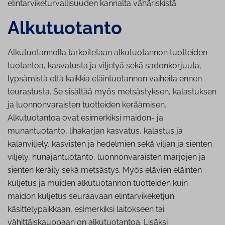
elintarviketurvallisuuden kannalta vähäriskistä.
Al­ku­tuo­tan­to
Alkutuotannolla tarkoitetaan alkutuotannon tuotteiden
tuotantoa, kasvatusta ja viljelyä sekä sadonkorjuuta,
lypsämistä että kaikkia eläintuotannon vaiheita ennen
teurastusta. Se sisältää myös metsästyksen, kalastuksen
ja luonnonvaraisten tuotteiden keräämisen.
Alkutuotantoa ovat esimerkiksi maidon- ja
munantuotanto, lihakarjan kasvatus, kalastus ja
kalanviljely, kasvisten ja hedelmien sekä viljan ja sienten
viljely, hunajantuotanto, luonnonvaraisten marjojen ja
sienten keräily sekä metsästys. Myös elävien eläinten
kuljetus ja muiden alkutuotannon tuotteiden kuin
maidon kuljetus seuraavaan elintarvikeketjun
käsittelypaikkaan, esimerkiksi laitokseen tai
vähittäiskauppaan on alkutuotantoa. Lisäksi