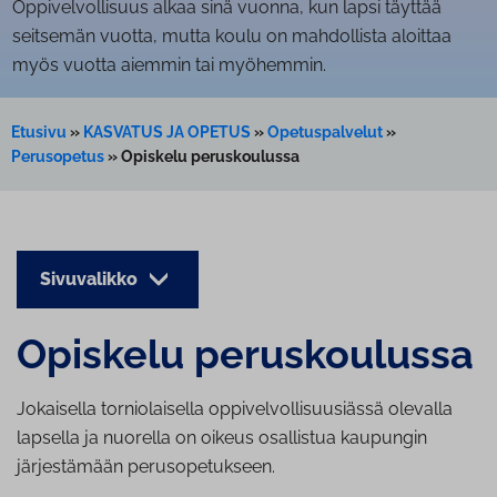
Oppivelvollisuus alkaa sinä vuonna, kun lapsi täyttää
seitsemän vuotta, mutta koulu on mahdollista aloittaa
myös vuotta aiemmin tai myöhemmin.
Etusivu
»
KASVATUS JA OPETUS
»
Opetuspalvelut
»
Perusopetus
»
Opiskelu peruskoulussa
Sivuvalikko
Opiskelu pe­rus­kou­lus­sa
Jokaisella torniolaisella oppivelvollisuusiässä olevalla
lapsella ja nuorella on oikeus osallistua kaupungin
järjestämään perusopetukseen.