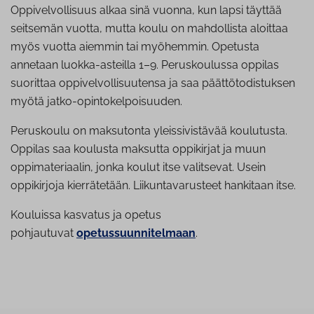
Oppivelvollisuus alkaa sinä vuonna, kun lapsi täyttää
seitsemän vuotta, mutta koulu on mahdollista aloittaa
myös vuotta aiemmin tai myöhemmin. Opetusta
annetaan luokka-asteilla 1–9. Peruskoulussa oppilas
suorittaa oppivelvollisuutensa ja saa päättötodistuksen
myötä jatko-opintokelpoisuuden.
Peruskoulu on maksutonta yleissivistävää koulutusta.
Oppilas saa koulusta maksutta oppikirjat ja muun
oppimateriaalin, jonka koulut itse valitsevat. Usein
oppikirjoja kierrätetään. Liikuntavarusteet hankitaan itse.
Kouluissa kasvatus ja opetus
pohjautuvat
opetussuunnitelmaan
.