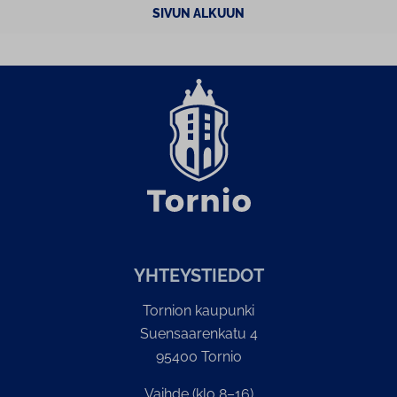
SIVUN ALKUUN
YH­TEYS­TIE­DOT
Tornion kaupunki
Suensaarenkatu 4
95400 Tornio
Vaihde (klo 8–16)