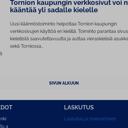
Tornion kaupungin verkkosivut voi n
kääntää yli sadalle kielelle
Uusi käännöstoiminto helpottaa Tornion kaupungin
verkkosivujen käyttöä eri kielillä. Toiminto parantaa sivu
kielellistä saavutettavuutta ja auttaa vieraskielisiä asukka
sekä Torniossa…
iä
SIVUN ALKUUN
E­DOT
LASKUTUS
nki
Laskutus ja maksaminen
tu 4