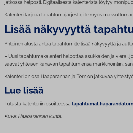
jatkossa helposti. Digitaalisesta kalenterista löytyy monipuo
Kalenteri tarjoaa tapahtumajärjestäjille myös maksuttoman k
Lisää näkyvyyttä ta­pah­tu­
Yhteinen alusta antaa tapahtumille lisää näkyvyyttä ja aut
– Uusi tapahtumakalenteri helpottaa asukkaiden ja vieraili
saavat yhteisen kanavan tapahtumiensa markkinointiin, sa
Kalenteri on osa Haaparannan ja Tornion jatkuvaa yhteistyöt
Lue lisää
Tutustu kalenteriin osoitteessa
tapahtumat.haparandator
Kuva: Haaparannan kunta.