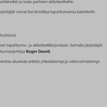
arkkinoihin ja koko perheen aktiviteetteihin.
estäjät voivat itse ilmoittaa tapahtumansa kalenteriin.
Ruotsissa.
n tapahtuma- ja aktiviteettitarjontaan. Samalla järjestäjät
 kunnanjohtaja
Roger Danell
.
rakentaa alueesta entistä yhtenäisempi ja vetovoimaisempi.