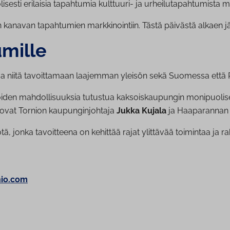
lisesti erilaisia tapahtumia kulttuuri- ja urheilutapahtumista m
anavan tapahtumien markkinointiin. Tästä päivästä alkaen järj
mil­le
taa niitä tavoittamaan laajemman yleisön sekä Suomessa että 
joiden mahdollisuuksia tutustua kaksoiskaupungin monipuolisee
novat Tornion kaupunginjohtaja
Jukka Kujala
ja Haaparannan
ä, jonka tavoitteena on kehittää rajat ylittävää toimintaa ja 
nio.com