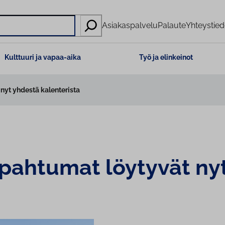
Asiakaspalvelu
Palaute
Yhteystied
Kulttuuri ja vapaa-aika
Työ ja elinkeinot
yt yhdestä kalenterista
apahtumat löytyvät nyt 