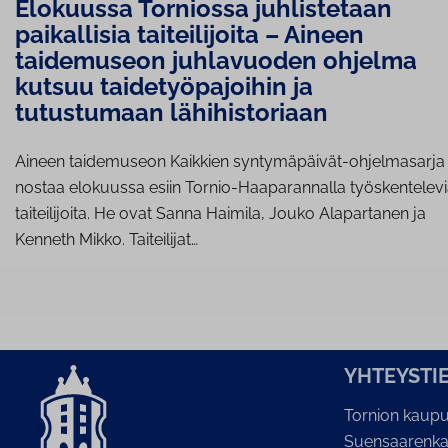
Elokuussa Torniossa juhlistetaan
paikallisia taiteilijoita – Aineen
taidemuseon juhlavuoden ohjelma
kutsuu taidetyöpajoihin ja
tutustumaan lähihistoriaan
Aineen taidemuseon Kaikkien syntymäpäivät-ohjelmasarja
nostaa elokuussa esiin Tornio-Haaparannalla työskentelev
taiteilijoita. He ovat Sanna Haimila, Jouko Alapartanen ja
Kenneth Mikko. Taiteilijat…
YH­TEYS­TI
Tornion kaupu
Suensaarenka