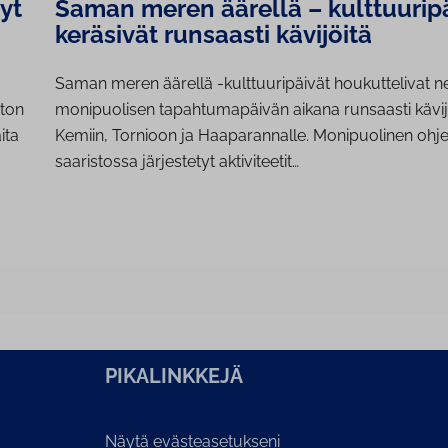
yt
Saman meren äärellä – kulttuurip
keräsivät runsaasti kävijöitä
Saman meren äärellä -kulttuuripäivät houkuttelivat n
ston
monipuolisen tapahtumapäivän aikana runsaasti kävij
ita
Kemiin, Tornioon ja Haaparannalle. Monipuolinen ohj
saaristossa järjestetyt aktiviteetit…
PI­KA­LINK­KE­JÄ
Näytä evästeasetukseni