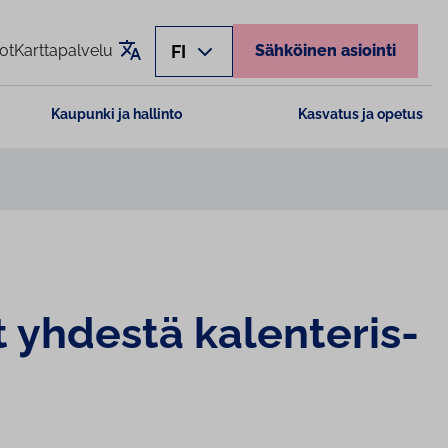
Käännä sivu
FI
ot
Karttapalvelu
Sähköinen asiointi
Kaupunki ja hallinto
Kasvatus ja opetus
yhdestä ka­len­te­ris­