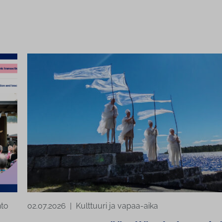
nto
02.07.2026
|
Kulttuuri ja vapaa-aika