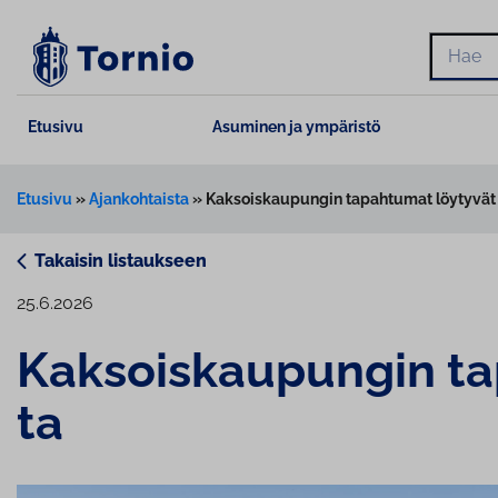
Siirry
sisältöön
Hae
Etusivu
Asuminen ja ympäristö
Etusivu
»
Ajankohtaista
»
Kaksoiskaupungin tapahtumat löytyvät n
Takaisin listaukseen
25.6.2026
Kak­sois­kau­pun­gin t
ta