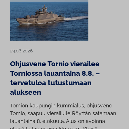
29.06.2026
Ohjusvene Tornio vierailee
Torniossa lauantaina 8.8. –
tervetuloa tutustumaan
alukseen
Tornion kaupungin kummialus, ohjusvene
Tornio, saapuu vierailulle Röyttän satamaan
lauantaina 8. elokuuta. Alus on avoinna
yleisölle lauantaina klo 12–15. Yleisö...