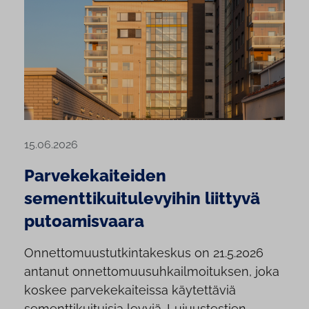
15.06.2026
Parvekekaiteiden
sementtikuitulevyihin liittyvä
putoamisvaara
Onnettomuustutkintakeskus on 21.5.2026
antanut onnettomuusuhkailmoituksen, joka
koskee parvekekaiteissa käytettäviä
sementtikuituisia levyjä. Lujuustestien