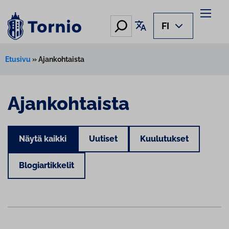
Hae
Käännä sivu
FI
Etusivu
»
Ajankohtaista
Ajankohtaista
Näytä kaikki
Uutiset
Kuulutukset
Blogiartikkelit