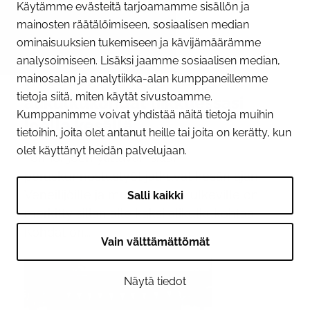
Käytämme evästeitä tarjoamamme sisällön ja
mainosten räätälöimiseen, sosiaalisen median
ominaisuuksien tukemiseen ja kävijämäärämme
09.06.2026
analysoimiseen. Lisäksi jaamme sosiaalisen median,
Huomioi Tornion sillan
mainosalan ja analytiikka-alan kumppaneillemme
tietoja siitä, miten käytät sivustoamme.
alikulkukohdat liikkuessasi
Kumppanimme voivat yhdistää näitä tietoja muihin
joella kesällä
tietoihin, joita olet antanut heille tai joita on kerätty, kun
olet käyttänyt heidän palvelujaan.
Tornionjoen ylittävän sillan
peruskunnostustyöt jatkuvat kesän ajan.
Veneilijöille ja muille joella kulkeville on
Salli kaikki
merkitty sillan alle kaksi alikulkukohtaa.
Kohdat on...
Vain välttämättömät
Näytä tiedot