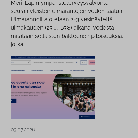
Meri-Lapin ympäristöterveysvalvonta
seuraa yleisten uimarantojen veden laatua.
Uimarannoilta otetaan 2–3 vesinäytettä
uimakauden (25.6.–15.8) aikana. Vedestä
mitataan sellaisten bakteerien pitoisuuksia,
jotka...
03.07.2026