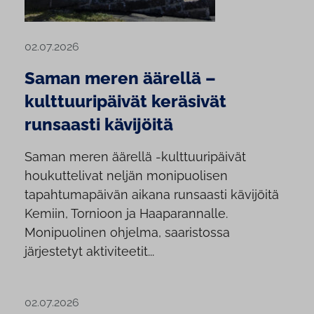
02.07.2026
Saman meren äärellä –
kulttuuripäivät keräsivät
runsaasti kävijöitä
Saman meren äärellä -kulttuuripäivät
houkuttelivat neljän monipuolisen
tapahtumapäivän aikana runsaasti kävijöitä
Kemiin, Tornioon ja Haaparannalle.
Monipuolinen ohjelma, saaristossa
järjestetyt aktiviteetit...
02.07.2026