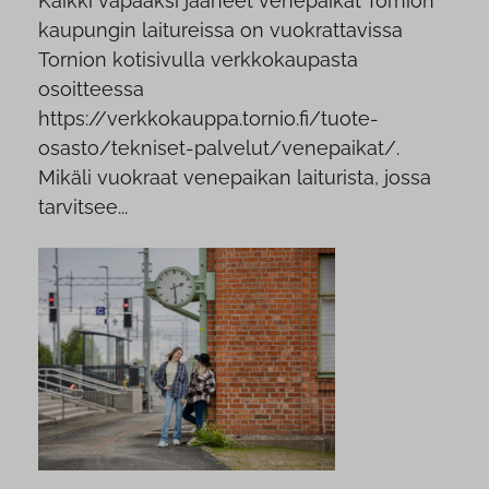
Kaikki vapaaksi jääneet venepaikat Tornion
kaupungin laitureissa on vuokrattavissa
Tornion kotisivulla verkkokaupasta
osoitteessa
https://verkkokauppa.tornio.fi/tuote-
osasto/tekniset-palvelut/venepaikat/.
Mikäli vuokraat venepaikan laiturista, jossa
tarvitsee...