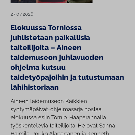
27.07.2026
Elokuussa Torniossa
juhlistetaan paikallisia
taiteilijoita – Aineen
taidemuseon juhlavuoden
ohjelma kutsuu
taidetyöpajoihin ja tutustumaan
lähihistoriaan
Aineen taidemuseon Kaikkien
syntymäpäivät-ohjelmasarja nostaa
elokuussa esiin Tornio-Haaparannalla
työskenteleviä taiteilijoita. He ovat Sanna
Haimila, Jouko Alapartanen ja Kenneth