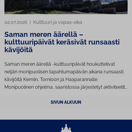
02.07.2026
|
Kulttuuri ja vapaa-aika
Saman meren äärellä –
kulttuuripäivät keräsivät runsaasti
kävijöitä
Saman meren äärellä -kulttuuripäivät houkuttelivat
neljän monipuolisen tapahtumapäivän aikana runsaasti
kävijöitä Kemiin, Tornioon ja Haaparannalle.
Monipuolinen ohjelma, saaristossa järjestetyt aktiviteetit…
SIVUN ALKUUN