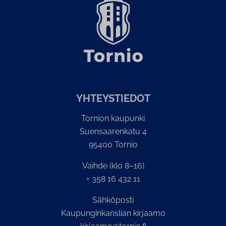
YH­TEYS­TIE­DOT
Tornion kaupunki
Suensaarenkatu 4
95400 Tornio
Vaihde (klo 8–16)
+ 358 16 432 11
Sähköposti
Kaupunginkanslian kirjaamo