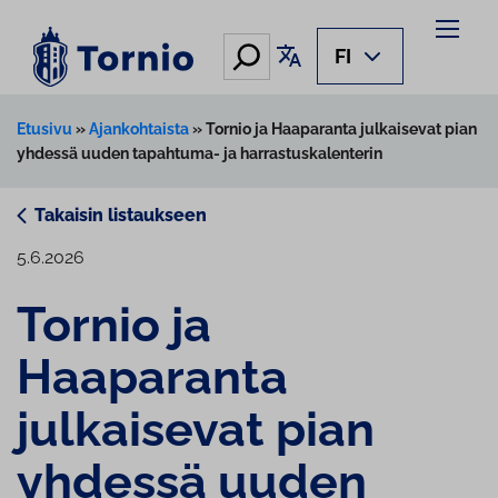
Siirry
sisältöön
Hae
Käännä sivu
FI
Etusivu
»
Ajankohtaista
»
Tornio ja Haaparanta julkaisevat pian
yhdessä uuden tapahtuma- ja harrastuskalenterin
Takaisin listaukseen
5.6.2026
Tornio ja
Haaparanta
julkaisevat pian
yhdessä uuden