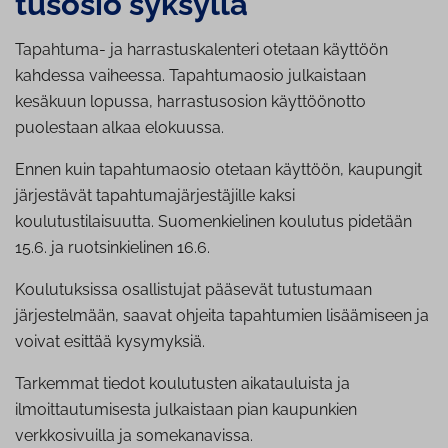
tuso­sio syksyllä
Tapahtuma- ja harrastuskalenteri otetaan käyttöön
kahdessa vaiheessa. Tapahtumaosio julkaistaan
kesäkuun lopussa, harrastusosion käyttöönotto
puolestaan alkaa elokuussa.
Ennen kuin tapahtumaosio otetaan käyttöön, kaupungit
järjestävät tapahtumajärjestäjille kaksi
koulutustilaisuutta. Suomenkielinen koulutus pidetään
15.6. ja ruotsinkielinen 16.6.
Koulutuksissa osallistujat pääsevät tutustumaan
järjestelmään, saavat ohjeita tapahtumien lisäämiseen ja
voivat esittää kysymyksiä.
Tarkemmat tiedot koulutusten aikatauluista ja
ilmoittautumisesta julkaistaan pian kaupunkien
verkkosivuilla ja somekanavissa.