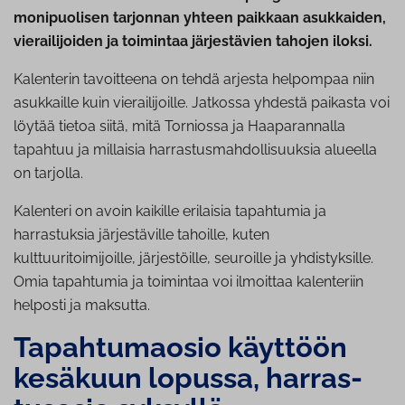
monipuolisen tarjonnan yhteen paikkaan asukkaiden,
vierailijoiden ja toimintaa järjestävien tahojen iloksi.
Kalenterin tavoitteena on tehdä arjesta helpompaa niin
asukkaille kuin vierailijoille. Jatkossa yhdestä paikasta voi
löytää tietoa siitä, mitä Torniossa ja Haaparannalla
tapahtuu ja millaisia harrastusmahdollisuuksia alueella
on tarjolla.
Kalenteri on avoin kaikille erilaisia tapahtumia ja
harrastuksia järjestäville tahoille, kuten
kulttuuritoimijoille, järjestöille, seuroille ja yhdistyksille.
Omia tapahtumia ja toimintaa voi ilmoittaa kalenteriin
helposti ja maksutta.
Ta­pah­tu­mao­sio käyttöön
kesäkuun lopussa, har­ras­