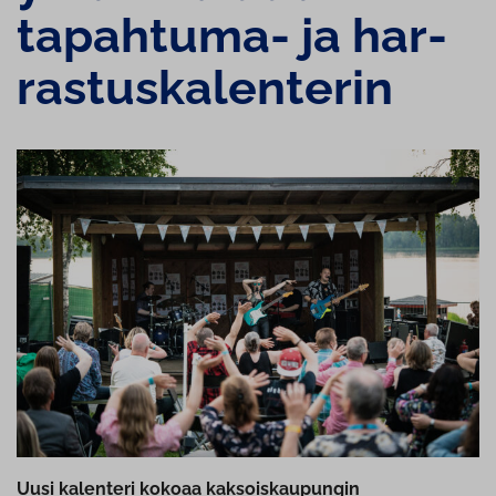
tapahtuma- ja har­
ras­tus­ka­len­te­rin
Uusi kalenteri kokoaa kaksoiskaupungin