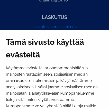
kirjaamo@tornio.fi
LASKUTUS
Laskutus ja maksaminen
Y-tunnus 0193524-6
Tämä sivusto käyttää
evästeitä
PI­KA­LINK­KE­JÄ
Käytämme evästeitä tarjoamamme sisällön ja
Näytä evästeasetukseni
mainosten räätälöimiseen, sosiaalisen median
SOSIAALINEN MEDIA
ominaisuuksien tukemiseen ja kävijämäärämme
analysoimiseen. Lisäksi jaamme sosiaalisen median,
Facebook
Instagram
YouTube
mainosalan ja analytiikka-alan kumppaneillemme
tietoja siitä, miten käytät sivustoamme.
Kumppanimme voivat yhdistää näitä tietoja muihin