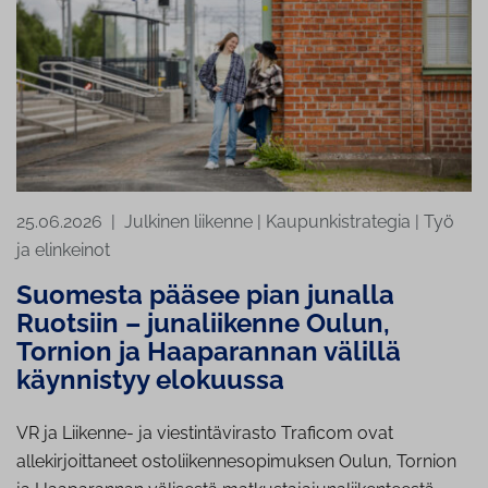
25.06.2026
|
Julkinen liikenne
|
Kaupunkistrategia
|
Työ
ja elinkeinot
Suomesta pääsee pian junalla
Ruotsiin – junaliikenne Oulun,
Tornion ja Haaparannan välillä
käynnistyy elokuussa
VR ja Liikenne- ja viestintävirasto Traficom ovat
allekirjoittaneet ostoliikennesopimuksen Oulun, Tornion