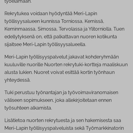
työelämään.
Rekrytukea voidaan hyödyntää Meri-Lapin
työllisyysalueen kunnissa Torniossa, Kemissä,
Keminmaassa, Simossa, Tervolassa ja Ylitorniolla. Tuen
edellytyksenä on, että palkattavan nuoren kotikunta
sijaitsee Meri-Lapin työllisyysalueella.
Meri-Lapin työllisyyspalvelut jakavat kohderyhmään
kuuluville nuorille Nuorten rekrytuki-kortteja maaliskuun
alusta lukien. Nuoret voivat esittää kortin työnhaun
yhteydessä.
Tuki perustuu työnantajan ja työvoimaviranomaisen
väliseen sopimukseen, joka allekirjoitetaan ennen
työsuhteen alkamista.
Lisätietoa nuorten rekrytuesta ja sen hakemisesta saa
Meri-Lapin työllisyyspalveluista sekä Työmarkkinatorin