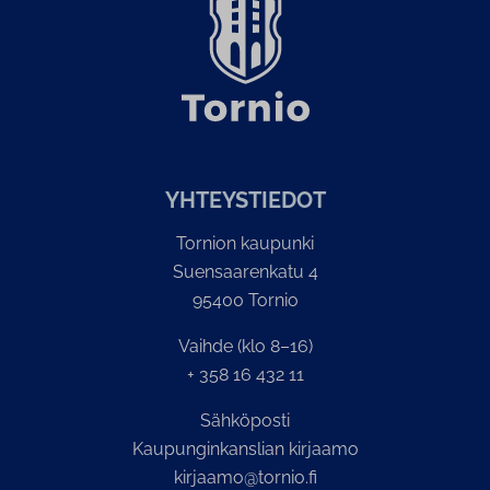
YH­TEYS­TIE­DOT
Tornion kaupunki
Suensaarenkatu 4
95400 Tornio
Vaihde (klo 8–16)
+ 358 16 432 11
Sähköposti
Kaupunginkanslian kirjaamo
kirjaamo@tornio.fi