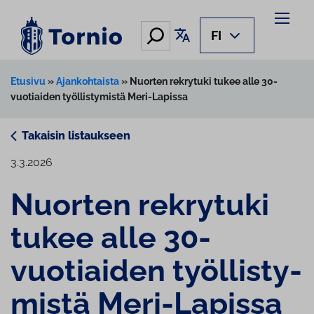
Siirry
sisältöön
Hae
Käännä sivu
FI
Etusivu
»
Ajankohtaista
»
Nuorten rekrytuki tukee alle 30-
vuotiaiden työllistymistä Meri-Lapissa
Takaisin listaukseen
3.3.2026
Nuorten rekrytuki
tukee alle 30-
vuotiaiden työl­lis­ty­
mis­tä Meri-Lapissa