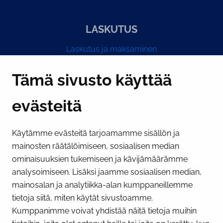
LASKUTUS
Laskutus ja maksaminen
Y-tunnus 0193524-6
Tämä sivusto käyttää
evästeitä
PI­KA­LINK­KE­JÄ
Käytämme evästeitä tarjoamamme sisällön ja
Näytä evästeasetukseni
mainosten räätälöimiseen, sosiaalisen median
SOSIAALINEN MEDIA
ominaisuuksien tukemiseen ja kävijämäärämme
analysoimiseen. Lisäksi jaamme sosiaalisen median,
Facebook
Instagram
YouTube
mainosalan ja analytiikka-alan kumppaneillemme
tietoja siitä, miten käytät sivustoamme.
Kumppanimme voivat yhdistää näitä tietoja muihin