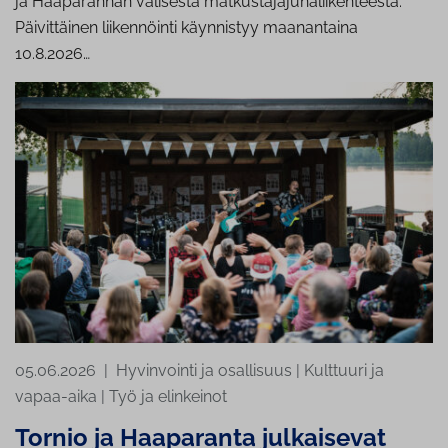
ja Haaparannan välisestä matkustajajunaliikenteestä.
Päivittäinen liikennöinti käynnistyy maanantaina
10.8.2026…
05.06.2026
|
Hyvinvointi ja osallisuus
|
Kulttuuri ja
vapaa-aika
|
Työ ja elinkeinot
Tornio ja Haaparanta julkaisevat