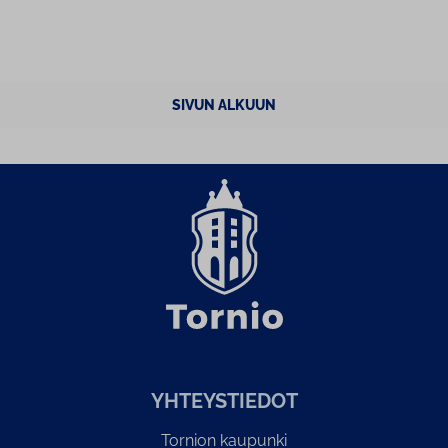
SIVUN ALKUUN
YH­TEYS­TIE­DOT
Tornion kaupunki