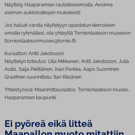
Näyttely Haaparannan rautatieasemalla. Avoinna
aseman aukioloaikojen mukaisesti.
Jos haluat varata näyttelyyn opastetun kierroksen
omalle ryhmällesi, ota yhteyttä Tornionlaakson museoon
(tornionlaaksonmuseo@tornio.fi).
Kuraattori: Antti Jakobsson
Näyttelyn toteutus: Ulla Mikkanen, Antti Jakobsson, Julia
Autio, Saija Pietiläinen, Inari Porkka, Aapo Suominen
Graafinen suunnittelu: Ilari Räsänen
Yhteistyössä: Maanmittauslaitos, Tornionlaakson museo,
Haaparannan kaupunki
Ei pyöreä eikä litteä
Maapallon muoto mitattiin