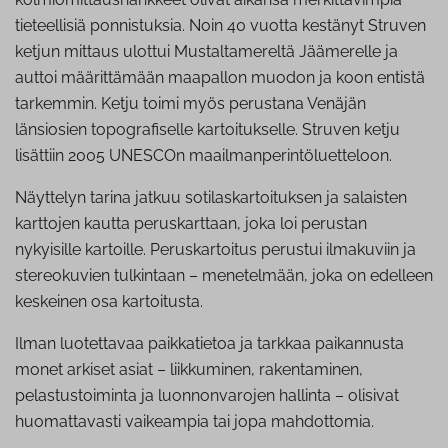
tieteellisiä ponnistuksia. Noin 40 vuotta kestänyt Struven
ketjun mittaus ulottui Mustaltamereltä Jäämerelle ja
auttoi määrittämään maapallon muodon ja koon entistä
tarkemmin. Ketju toimi myös perustana Venäjän
länsiosien topografiselle kartoitukselle. Struven ketju
lisättiin 2005 UNESCOn maailmanperintöluetteloon.
Näyttelyn tarina jatkuu sotilaskartoituksen ja salaisten
karttojen kautta peruskarttaan, joka loi perustan
nykyisille kartoille. Peruskartoitus perustui ilmakuviin ja
stereokuvien tulkintaan – menetelmään, joka on edelleen
keskeinen osa kartoitusta.
Ilman luotettavaa paikkatietoa ja tarkkaa paikannusta
monet arkiset asiat – liikkuminen, rakentaminen,
pelastustoiminta ja luonnonvarojen hallinta – olisivat
huomattavasti vaikeampia tai jopa mahdottomia.