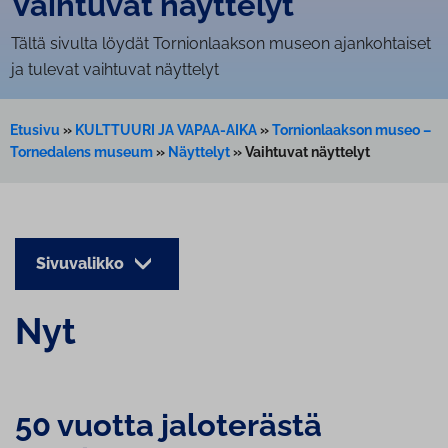
Vaihtuvat näyttelyt
Tältä sivulta löydät Tornionlaakson museon ajankohtaiset
ja tulevat vaihtuvat näyttelyt
Etusivu
»
KULTTUURI JA VAPAA-AIKA
»
Tornionlaakson museo –
Tornedalens museum
»
Näyttelyt
»
Vaihtuvat näyttelyt
Sivuvalikko
Nyt
50 vuotta jaloterästä