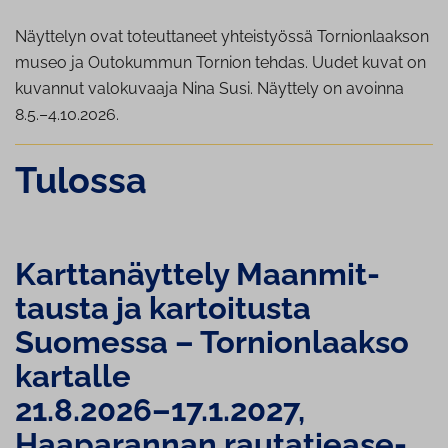
Näyttelyn ovat toteuttaneet yhteistyössä Tornionlaakson
museo ja Outokummun Tornion tehdas. Uudet kuvat on
kuvannut valokuvaaja Nina Susi. Näyttely on avoinna
8.5.–4.10.2026.
Tulossa
Kart­ta­näyt­te­ly Maan­mit­
taus­ta ja kartoitusta
Suomessa – Tor­nion­laak­so
kartalle
21.8.2026–17.1.2027,
Haaparannan rau­ta­tie­a­se­