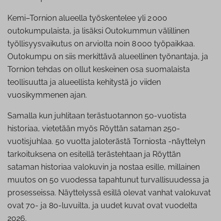
Kemi–Tornion alueella työskentelee yli 2 000
outokumpulaista, ja lisäksi Outokummun välillinen
työllisyysvaikutus on arviolta noin 8 000 työpaikkaa.
Outokumpu on siis merkittävä alueellinen työnantaja, ja
Tornion tehdas on ollut keskeinen osa suomalaista
teollisuutta ja alueellista kehitystä jo viiden
vuosikymmenen ajan.
Samalla kun juhlitaan terästuotannon 50-vuotista
historiaa, vietetään myös Röyttän sataman 250-
vuotisjuhlaa. 50 vuotta jaloterästä Torniosta -näyttelyn
tarkoituksena on esitellä terästehtaan ja Röyttän
sataman historiaa valokuvin ja nostaa esille, millainen
muutos on 50 vuodessa tapahtunut turvallisuudessa ja
prosesseissa. Näyttelyssä esillä olevat vanhat valokuvat
ovat 70- ja 80-luvuilta, ja uudet kuvat ovat vuodelta
2026.