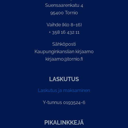
Suensaarenkatu 4
95400 Tornio
Vaihde (klo 8–16)
+ 358 16 432 11
Sähköposti
Kaupunginkanslian kirjaamo
kirjaamo@tornio.fi
LASKUTUS
Laskutus ja maksaminen
Y-tunnus 0193524-6
PI­KA­LINK­KE­JÄ