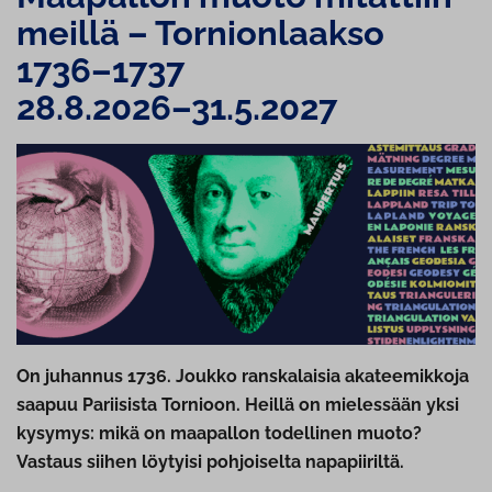
meillä – Tor­nion­laak­so
1736–1737
28.8.2026–31.5.2027
On juhannus 1736. Joukko ranskalaisia akateemikkoja
saapuu Pariisista Tornioon. Heillä on mielessään yksi
kysymys: mikä on maapallon todellinen muoto?
Vastaus siihen löytyisi pohjoiselta napapiiriltä.