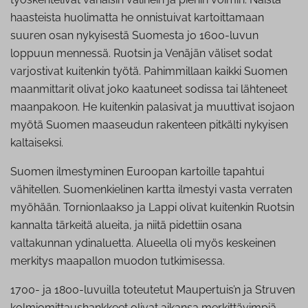
haasteista huolimatta he onnistuivat kartoittamaan
suuren osan nykyisestä Suomesta jo 1600-luvun
loppuun mennessä. Ruotsin ja Venäjän väliset sodat
varjostivat kuitenkin työtä. Pahimmillaan kaikki Suomen
maanmittarit olivat joko kaatuneet sodissa tai lähteneet
maanpakoon. He kuitenkin palasivat ja muuttivat isojaon
myötä Suomen maaseudun rakenteen pitkälti nykyisen
kaltaiseksi.
Suomen ilmestyminen Euroopan kartoille tapahtui
vähitellen. Suomenkielinen kartta ilmestyi vasta verraten
myöhään. Tornionlaakso ja Lappi olivat kuitenkin Ruotsin
kannalta tärkeitä alueita, ja niitä pidettiin osana
valtakunnan ydinaluetta. Alueella oli myös keskeinen
merkitys maapallon muodon tutkimisessa.
1700- ja 1800-luvuilla toteutetut Maupertuis’n ja Struven
kolmiomittaushankkeet olivat aikansa merkittävimpiä