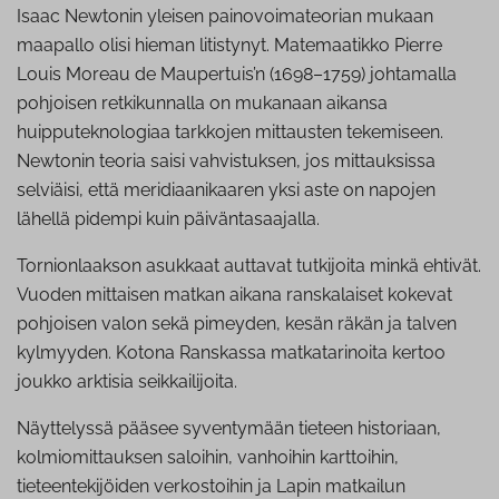
Isaac Newtonin yleisen painovoimateorian mukaan
maapallo olisi hieman litistynyt. Matemaatikko Pierre
Louis Moreau de Maupertuis’n (1698–1759) johtamalla
pohjoisen retkikunnalla on mukanaan aikansa
huipputeknologiaa tarkkojen mittausten tekemiseen.
Newtonin teoria saisi vahvistuksen, jos mittauksissa
selviäisi, että meridiaanikaaren yksi aste on napojen
lähellä pidempi kuin päiväntasaajalla.
Tornionlaakson asukkaat auttavat tutkijoita minkä ehtivät.
Vuoden mittaisen matkan aikana ranskalaiset kokevat
pohjoisen valon sekä pimeyden, kesän räkän ja talven
kylmyyden. Kotona Ranskassa matkatarinoita kertoo
joukko arktisia seikkailijoita.
Näyttelyssä pääsee syventymään tieteen historiaan,
kolmiomittauksen saloihin, vanhoihin karttoihin,
tieteentekijöiden verkostoihin ja Lapin matkailun