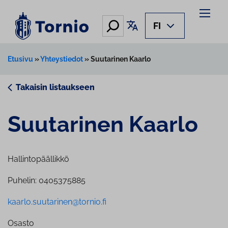
Siirry
sisältöön
Hae
Käännä sivu
FI
Etusivu
»
Yhteystiedot
»
Suutarinen Kaarlo
Takaisin listaukseen
Suutarinen Kaarlo
Hallintopäällikkö
Puhelin: 0405375885
kaarlo.suutarinen@tornio.fi
Osasto