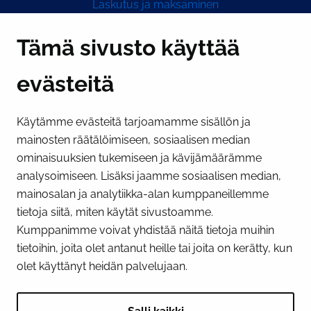
Laskutus ja maksaminen
Y-tunnus 0193524-6
Tämä sivusto käyttää
evästeitä
PI­KA­LINK­KE­JÄ
Käytämme evästeitä tarjoamamme sisällön ja
Näytä evästeasetukseni
mainosten räätälöimiseen, sosiaalisen median
SOSIAALINEN MEDIA
ominaisuuksien tukemiseen ja kävijämäärämme
analysoimiseen. Lisäksi jaamme sosiaalisen median,
Facebook
Instagram
YouTube
mainosalan ja analytiikka-alan kumppaneillemme
tietoja siitä, miten käytät sivustoamme.
Kumppanimme voivat yhdistää näitä tietoja muihin
tietoihin, joita olet antanut heille tai joita on kerätty, kun
olet käyttänyt heidän palvelujaan.