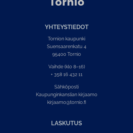
YH­TEYS­TIE­DOT
Tornion kaupunki
Suensaarenkatu 4
95400 Tornio
Vaihde (klo 8–16)
+ 358 16 432 11
Sähköposti
Kaupunginkanslian kirjaamo
kirjaamo@tornio.fi
LASKUTUS