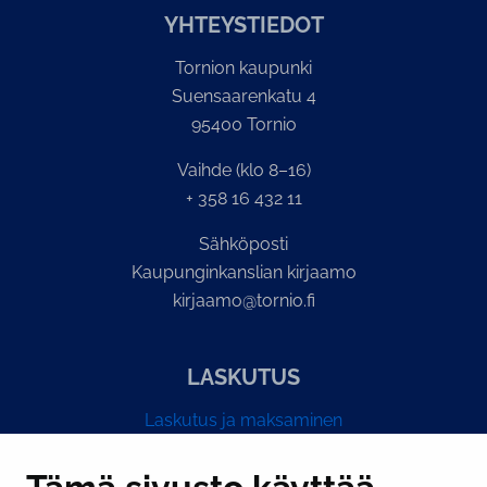
YH­TEYS­TIE­DOT
Tornion kaupunki
Suensaarenkatu 4
95400 Tornio
Vaihde (klo 8–16)
+ 358 16 432 11
Sähköposti
Kaupunginkanslian kirjaamo
kirjaamo@tornio.fi
LASKUTUS
Laskutus ja maksaminen
Y-tunnus 0193524-6