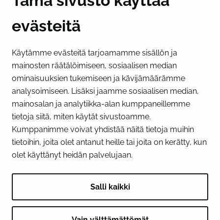
Tämä sivusto käyttää
evästeitä
PI­KA­LINK­KE­JÄ
Käytämme evästeitä tarjoamamme sisällön ja
Näytä evästeasetukseni
mainosten räätälöimiseen, sosiaalisen median
SOSIAALINEN MEDIA
ominaisuuksien tukemiseen ja kävijämäärämme
analysoimiseen. Lisäksi jaamme sosiaalisen median,
Facebook
Instagram
YouTube
mainosalan ja analytiikka-alan kumppaneillemme
tietoja siitä, miten käytät sivustoamme.
Kumppanimme voivat yhdistää näitä tietoja muihin
tietoihin, joita olet antanut heille tai joita on kerätty, kun
olet käyttänyt heidän palvelujaan.
Salli kaikki
Vain välttämättömät