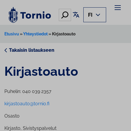
Siirry
sisältöön
Hae
Käännä sivu
FI
Etusivu
»
Yhteystiedot
»
Kirjastoauto
Takaisin listaukseen
Kir­jas­toau­to
Puhelin: 040 039 2357
kirjastoauto@tornio.fi
Osasto
Kirjasto, Sivistyspalvelut