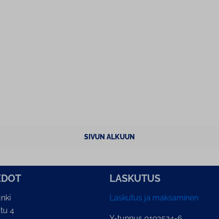
SIVUN ALKUUN
E­DOT
LASKUTUS
nki
Laskutus ja maksaminen
tu 4
Y-tunnus 0193524-6