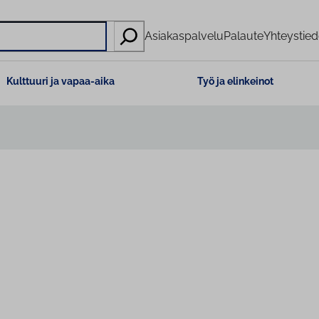
Asiakaspalvelu
Palaute
Yhteystied
Kulttuuri ja vapaa-aika
Työ ja elinkeinot