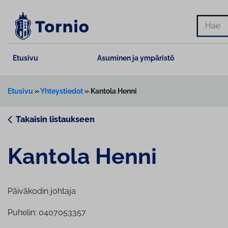
Siirry
sisältöön
Hae
Etusivu
Asuminen ja ympäristö
Etusivu
»
Yhteystiedot
»
Kantola Henni
Takaisin listaukseen
Kantola Henni
Päiväkodin johtaja
Puhelin: 0407053357