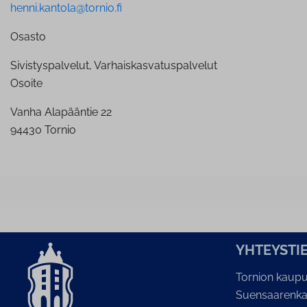
henni.kantola@tornio.fi
Osasto
Sivistyspalvelut, Varhaiskasvatuspalvelut
Osoite
Vanha Alapääntie 22
94430 Tornio
YH­TEYS­TI
Tornion kaupu
Suensaarenka