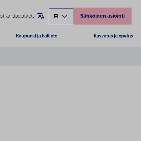
Käännä sivu
FI
ot
Karttapalvelu
Sähköinen asiointi
Kaupunki ja hallinto
Kasvatus ja opetus