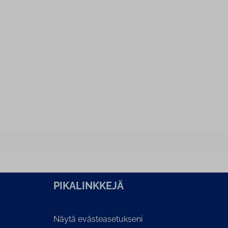
PI­KA­LINK­KE­JÄ
Näytä evästeasetukseni