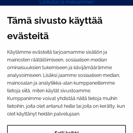
Laskutus ja maksaminen
Y-tunnus 0193524-6
Tämä sivusto käyttää
evästeitä
PI­KA­LINK­KE­JÄ
Käytämme evästeitä tarjoamamme sisällön ja
Näytä evästeasetukseni
mainosten räätälöimiseen, sosiaalisen median
SOSIAALINEN MEDIA
ominaisuuksien tukemiseen ja kävijämäärämme
analysoimiseen. Lisäksi jaamme sosiaalisen median,
Facebook
Instagram
YouTube
mainosalan ja analytiikka-alan kumppaneillemme
tietoja siitä, miten käytät sivustoamme.
Kumppanimme voivat yhdistää näitä tietoja muihin
tietoihin, joita olet antanut heille tai joita on kerätty, kun
olet käyttänyt heidän palvelujaan.