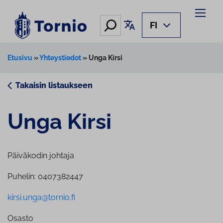
Siirry
sisältöön
Hae
Käännä sivu
FI
Etusivu
»
Yhteystiedot
»
Unga Kirsi
Takaisin listaukseen
Unga Kirsi
Päiväkodin johtaja
Puhelin: 0407382447
kirsi.unga@tornio.fi
Osasto