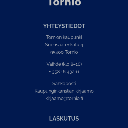
YH­TEYS­TIE­DOT
Tornion kaupunki
Suensaarenkatu 4
95400 Tornio
Vaihde (klo 8–16)
+ 358 16 432 11
Sähköposti
Kaupunginkanslian kirjaamo
kirjaamo@tornio.fi
LASKUTUS