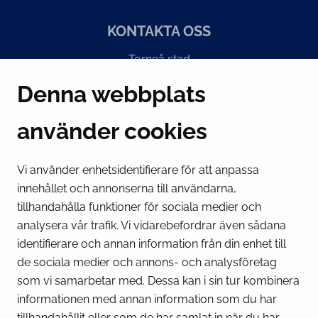
KONTAKTA OSS
Torneå stad
Suensaarenkatu 4
Denna webbplats
95400 Torneå
Finland
använder cookies
Växel
(kl 8 – 16) + 358 16 432 11
Vi använder enhetsidentifierare för att anpassa
innehållet och annonserna till användarna,
E-post
tillhandahålla funktioner för sociala medier och
Stadskansliets registratur
analysera vår trafik. Vi vidarebefordrar även sådana
kirjaamo@tornio.fi
identifierare och annan information från din enhet till
de sociala medier och annons- och analysföretag
SNABBLÄNKAR
som vi samarbetar med. Dessa kan i sin tur kombinera
informationen med annan information som du har
tillhandahållit eller som de har samlat in när du har