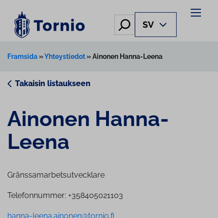
Skip
to
Hae
SV
content
Framsida
»
Yhteystiedot
»
Ainonen Hanna-Leena
Takaisin listaukseen
Ainonen Hanna-
Leena
Gränssamarbetsutvecklare
Telefonnummer: +358405021103
hanna-leena.ainonen@tornio.fi