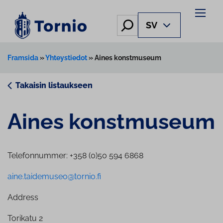
Skip
to
Hae
SV
content
Framsida
»
Yhteystiedot
»
Aines konstmuseum
Takaisin listaukseen
Aines konstmuseum
Telefonnummer: +358 (0)50 594 6868
aine.taidemuseo@tornio.fi
Address
Torikatu 2