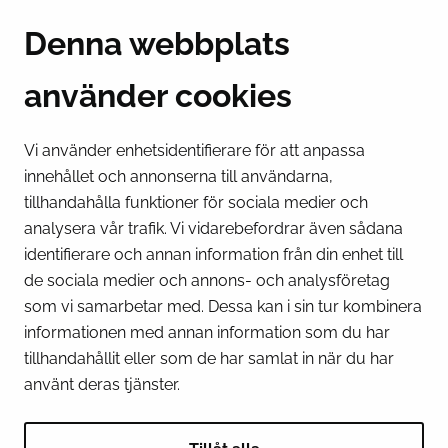
Suensaarenkatu 4
Denna webbplats
95400 Torneå
Finland
använder cookies
Växel
(kl 8 – 16) + 358 16 432 11
Vi använder enhetsidentifierare för att anpassa
innehållet och annonserna till användarna,
E-post
tillhandahålla funktioner för sociala medier och
Stadskansliets registratur
analysera vår trafik. Vi vidarebefordrar även sådana
kirjaamo@tornio.fi
identifierare och annan information från din enhet till
de sociala medier och annons- och analysföretag
SNABBLÄNKAR
som vi samarbetar med. Dessa kan i sin tur kombinera
informationen med annan information som du har
tillhandahållit eller som de har samlat in när du har
Visa mina inställningar för kakor
använt deras tjänster.
SOCIALA MEDIER
Facebook
Instagram
Spotify
LinkedIn
YouTube