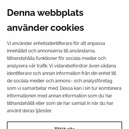
Suensaarenkatu 4
Denna webbplats
95400 Torneå
Finland
använder cookies
Växel
(kl 8 – 16) + 358 16 432 11
Vi använder enhetsidentifierare för att anpassa
innehållet och annonserna till användarna,
E-post
tillhandahålla funktioner för sociala medier och
Stadskansliets registratur
analysera vår trafik. Vi vidarebefordrar även sådana
kirjaamo@tornio.fi
identifierare och annan information från din enhet till
de sociala medier och annons- och analysföretag
SNABBLÄNKAR
som vi samarbetar med. Dessa kan i sin tur kombinera
informationen med annan information som du har
tillhandahållit eller som de har samlat in när du har
Visa mina inställningar för kakor
använt deras tjänster.
SOCIALA MEDIER
Facebook
Instagram
Spotify
LinkedIn
YouTube