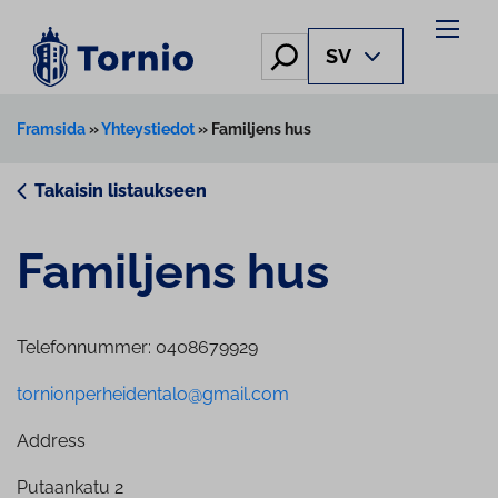
Skip
to
Hae
SV
content
Framsida
»
Yhteystiedot
»
Familjens hus
Takaisin listaukseen
Familjens hus
Telefonnummer: 0408679929
tornionperheidentalo@gmail.com
Address
Putaankatu 2