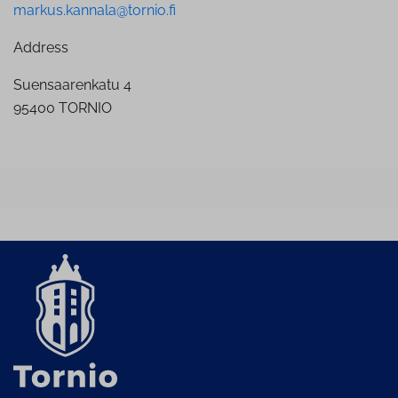
markus.kannala@tornio.fi
Address
Suensaarenkatu 4
95400 TORNIO