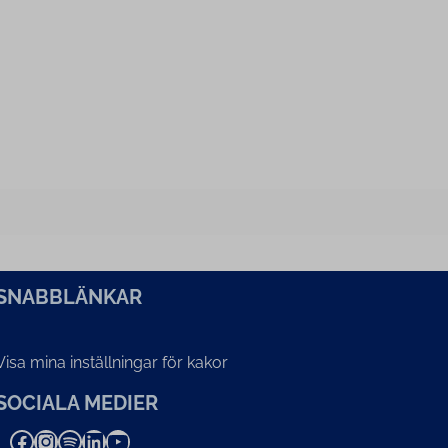
SNABBLÄNKAR
Visa mina inställningar för kakor
SOCIALA MEDIER
Facebook
Instagram
Spotify
LinkedIn
YouTube