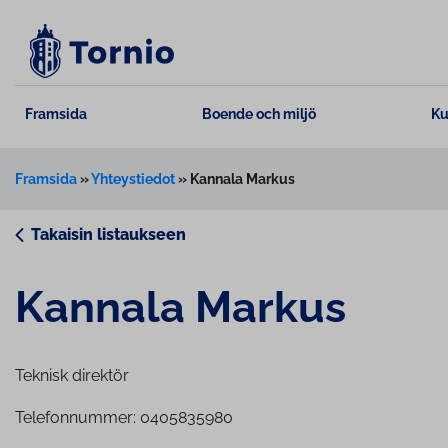
Skip
to
content
Framsida
Boende och miljö
Ku
Framsida
»
Yhteystiedot
»
Kannala Markus
Takaisin listaukseen
Kannala Markus
Teknisk direktör
Telefonnummer: 0405835980