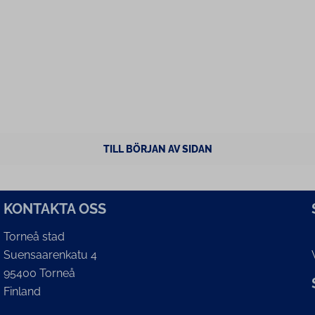
TILL BÖRJAN AV SIDAN
KONTAKTA OSS
Torneå stad
Suensaarenkatu 4
95400 Torneå
Finland