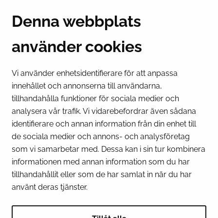
Suensaarenkatu 4
Denna webbplats
95400 Torneå
Finland
använder cookies
Växel
(kl 8 – 16) + 358 16 432 11
Vi använder enhetsidentifierare för att anpassa
innehållet och annonserna till användarna,
E-post
tillhandahålla funktioner för sociala medier och
Stadskansliets registratur
analysera vår trafik. Vi vidarebefordrar även sådana
kirjaamo@tornio.fi
identifierare och annan information från din enhet till
de sociala medier och annons- och analysföretag
SNABBLÄNKAR
som vi samarbetar med. Dessa kan i sin tur kombinera
informationen med annan information som du har
tillhandahållit eller som de har samlat in när du har
Visa mina inställningar för kakor
använt deras tjänster.
SOCIALA MEDIER
Facebook
Instagram
Spotify
LinkedIn
YouTube