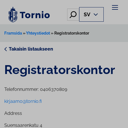
Skip
to
Hae
SV
content
Framsida
»
Yhteystiedot
»
Registratorskontor
Takaisin listaukseen
Re­gi­stra­tors­kon­tor
Telefonnummer: 0406370809
kirjaamo@tornio.fi
Address
Suensaarenkatu 4