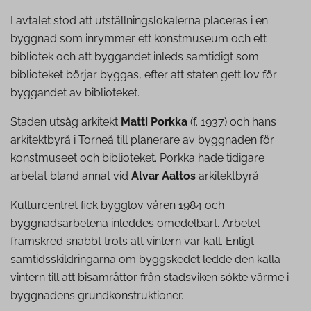
I avtalet stod att utställningslokalerna placeras i en
byggnad som inrymmer ett konstmuseum och ett
bibliotek och att byggandet inleds samtidigt som
biblioteket börjar byggas, efter att staten gett lov för
byggandet av biblioteket.
Staden utsåg arkitekt
Matti Porkka
(f. 1937) och hans
arkitektbyrå i Torneå till planerare av byggnaden för
konstmuseet och biblioteket. Porkka hade tidigare
arbetat bland annat vid
Alvar Aaltos
arkitektbyrå.
Kulturcentret fick bygglov våren 1984 och
byggnadsarbetena inleddes omedelbart. Arbetet
framskred snabbt trots att vintern var kall. Enligt
samtidsskildringarna om byggskedet ledde den kalla
vintern till att bisamråttor från stadsviken sökte värme i
byggnadens grundkonstruktioner.