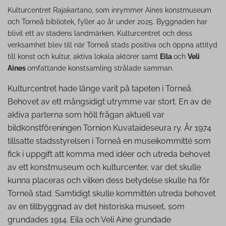
Kulturcentret Rajakartano, som inrymmer Aines konstmuseum
och Torneå bibliotek, fyller 40 år under 2025. Byggnaden har
blivit ett av stadens landmärken. Kulturcentret och dess
verksamhet blev till när Torneå stads positiva och öppna attityd
till konst och kultur, aktiva lokala aktörer samt
Eila
och
Veli
Aines
omfattande konstsamling strålade samman.
Kulturcentret hade länge varit på tapeten i Torneå.
Behovet av ett mångsidigt utrymme var stort. En av de
aktiva parterna som höll frågan aktuell var
bildkonstföreningen Tornion Kuvataideseura ry. År 1974
tillsatte stadsstyrelsen i Torneå en museikommitté som
fick i uppgift att komma med idéer och utreda behovet
av ett konstmuseum och kulturcenter, var det skulle
kunna placeras och vilken dess betydelse skulle ha för
Torneå stad. Samtidigt skulle kommittén utreda behovet
av en tillbyggnad av det historiska museet, som
grundades 1914. Eila och Veli Aine grundade