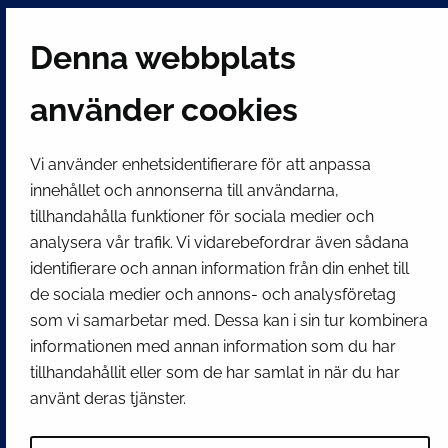
Växel
(kl 8 – 16) + 358 16 432 11
Denna webbplats
E-post
använder cookies
Stadskansliets registratur
kirjaamo@tornio.fi
Vi använder enhetsidentifierare för att anpassa
innehållet och annonserna till användarna,
SNABBLÄNKAR
tillhandahålla funktioner för sociala medier och
analysera vår trafik. Vi vidarebefordrar även sådana
identifierare och annan information från din enhet till
Visa mina inställningar för kakor
de sociala medier och annons- och analysföretag
SOCIALA MEDIER
som vi samarbetar med. Dessa kan i sin tur kombinera
Facebook
Instagram
Spotify
LinkedIn
YouTube
informationen med annan information som du har
tillhandahållit eller som de har samlat in när du har
använt deras tjänster.