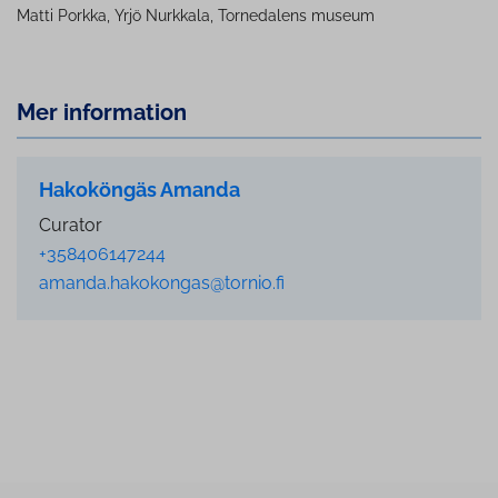
Matti Porkka, Yrjö Nurkkala, Tornedalens museum
Mer information
Hakoköngäs Amanda
Curator
+358406147244
amanda.hakokongas@tornio.fi