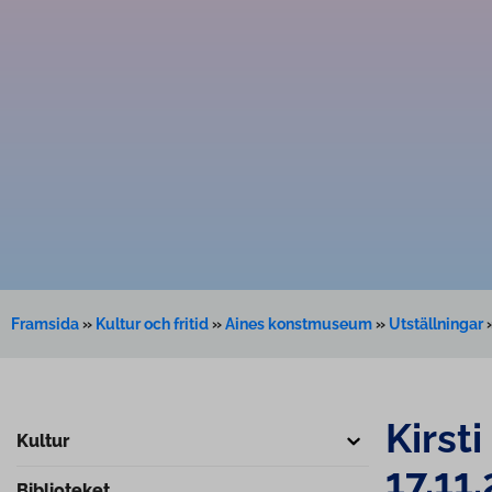
Framsida
»
Kultur och fritid
»
Aines konstmuseum
»
Utställningar
Kirst
Kultur
17.11
Biblioteket