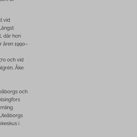
t vid
Längst
t, där hon
er åren 1990–
970 och vid
hlgrén, Åke
Uleåborgs och
lsingfors
mling.
r Uleåborgs
okeskus i