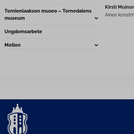
Kirsti Muino
Tor­nion­laak­son museo – Tornedalens
Aines konstm
museum
Ung­dom­sar­be­te
Motion