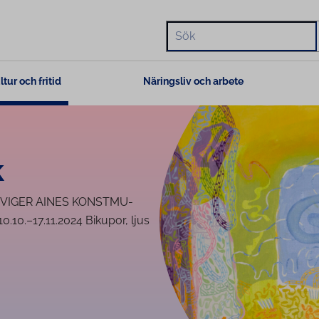
Hae
ltur och fritid
Näringsliv och arbete
k
 INVIGER AINES KONST­MU­
0.–17.11.2024 Bikupor, ljus