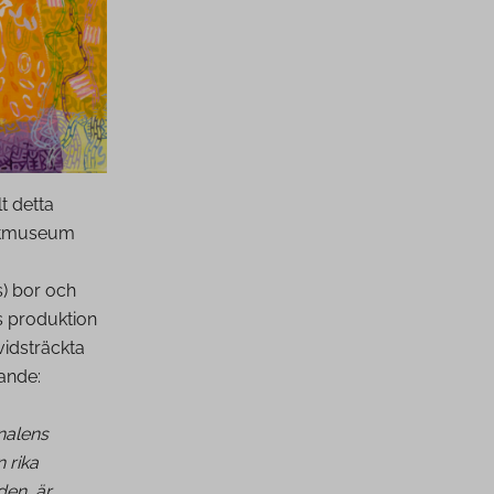
t detta
stmuseum
s) bor och
s produktion
vidsträckta
ande:
nalens
 rika
den, är