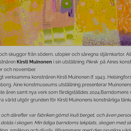
 och skuggor från södern, utopier och säregna stjärnkartor. All
nstnären
Kirsti Muinonen
i sin utställning
Piknik
på Aines kon
er och november.
t verksamma konstnären Kirsti Muinonen (f. 1943, Helsingfor
eåborg. Aine konstmuseums utställning presenterar Muinonen
ste åren samt nya verk som färdigställdes 2024.Barndomens 
a värld utgör grunden för Kirsti Muinonens konstnärliga tänk
 och därefter var fabriken gömd inuti berget, och även perso
dolda i skogen. Min tidiga barndoms lekplats, skogen med sin
ion, småkryp och djurliv, tillsammans med den osynliga värl