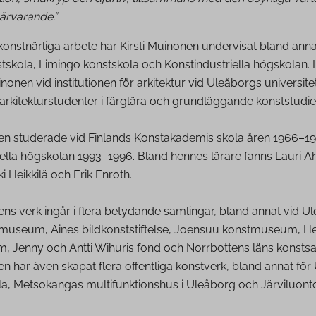
ärvarande.”
konstnärliga arbete har Kirsti Muinonen undervisat bland anna
tskola, Limingo konstskola och Konstindustriella högskolan. 
onen vid institutionen för arkitektur vid Uleåborgs universite
arkitekturstudenter i färglära och grundläggande konststudi
nen studerade vid Finlands Konstakademis skola åren 1966–1
iella högskolan 1993–1996. Bland hennes lärare fanns Lauri A
i Heikkilä och Erik Enroth.
ens verk ingår i flera betydande samlingar, bland annat vid 
museum, Aines bildkonststiftelse, Joensuu konstmuseum, He
 Jenny och Antti Wihuris fond och Norrbottens läns konstsa
en har även skapat flera offentliga konstverk, bland annat fö
a, Metsokangas multifunktionshus i Uleåborg och Järviluont