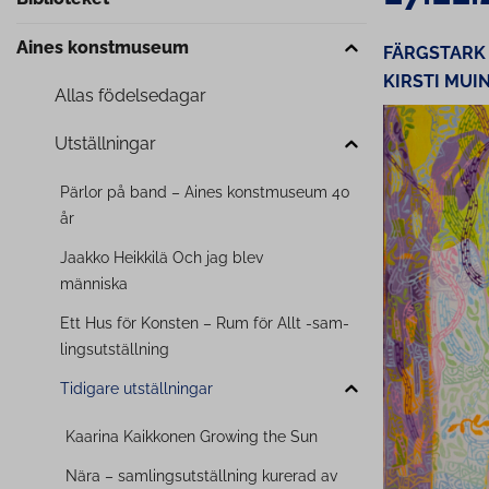
Aines konstmuseum
FÄRGSTAR
KIRSTI MU
Allas fö­del­se­da­gar
Uts­täll­nin­gar
Pärlor på band – Aines konstmuseum 40
år
Jaakko Heikkilä Och jag blev
människa
Ett Hus för Konsten – Rum för Allt -sam­
ling­suts­täll­ning
Tidigare uts­täll­nin­gar
Kaarina Kaikkonen Growing the Sun
Nära – sam­ling­suts­täll­ning kurerad av