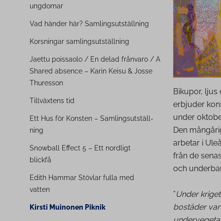
ungdomar
Vad händer här? Sam­ling­suts­täll­ning
Korsningar sam­ling­suts­täll­ning
Jaettu poissaolo / En delad frånvaro / A
Shared absence – Karin Keisu & Josse
Thuresson
Bikupor, ljus
Tillväxtens tid
erbjuder ko
under oktob
Ett Hus för Konsten – Sam­lings­ut­ställ­
Den mångårig
ning
arbetar i Ul
Snowball Effect 5 – Ett nordligt
från de sena
blickfå
och underbar
Edith Hammar Stövlar fulla med
vatten
”
Under kriget
bostäder var 
Kirsti Muinonen Piknik
undervegetat