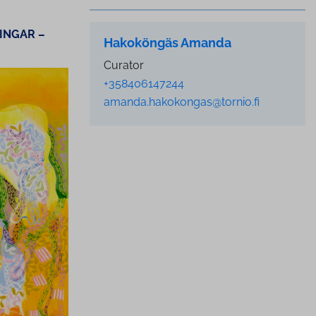
ING­AR –
Hakoköngäs Amanda
Curator
+358406147244
amanda.hakokongas@tornio.fi