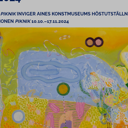
K
PIKNIK
INVIGER AINES KONST­MU­SEUMS HÖSTUT­STÄLL­N
INONEN
PIKNIK
10.10.–17.11.2024