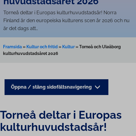
hu­vud­stads­å­ret 2026
Torneå deltar i Europas kul­tur­hu­vud­stads­år! Norra
Finland är den europeiska kulturens scen år 2026 och nu
är det dags att…
Framsida
»
Kultur och fritid
»
Kultur
»
Torneå och Uleåborg
kulturhuvudstadsåret 2026
Öppna / stäng sidofältsnavigering
Torneå deltar i Europas
kul­tur­hu­vud­stads­år!