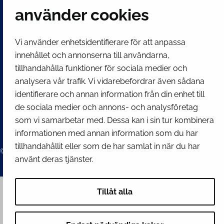
använder cookies
SNABBLÄNKAR
Vi använder enhetsidentifierare för att anpassa
Visa mina inställningar för kakor
innehållet och annonserna till användarna,
tillhandahålla funktioner för sociala medier och
SOCIALA MEDIER
analysera vår trafik. Vi vidarebefordrar även sådana
Facebook
Instagram
Spotify
LinkedIn
YouTube
identifierare och annan information från din enhet till
de sociala medier och annons- och analysföretag
som vi samarbetar med. Dessa kan i sin tur kombinera
informationen med annan information som du har
tillhandahållit eller som de har samlat in när du har
© 2026 Tornion kaupunki
använt deras tjänster.
Tillåt alla