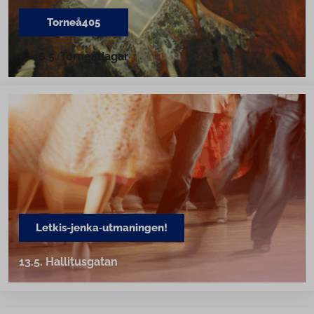
Torneå405
9.-16.5. Torneådagar
Letkis-jenka‑utmaningen!
13.5. Hal­li­tus­ga­tan