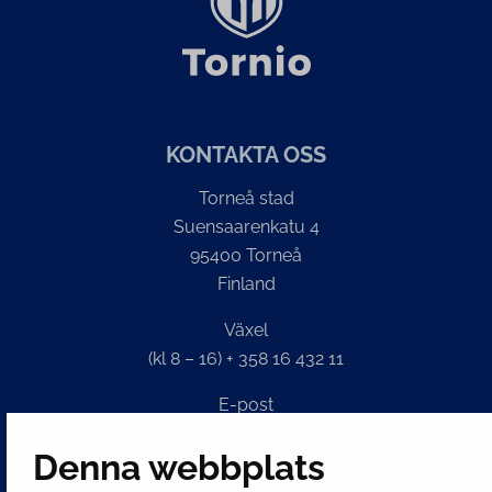
KONTAKTA OSS
Torneå stad
Suensaarenkatu 4
95400 Torneå
Finland
Växel
(kl 8 – 16) + 358 16 432 11
E-post
Stadskansliets registratur
Denna webbplats
kirjaamo@tornio.fi