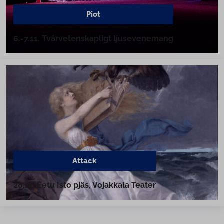
Piot
6.-7.11. Tvär­ve­ten­skap­ligt lju­se­ve­ne­mang
Attack
28.11. Eetu Isto pjäs, Vojakkala Teater