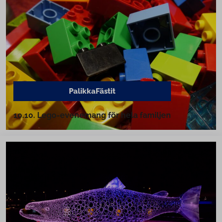
Pa­lik­ka­Fä­s­tit
10.10. Le­go-evenemang för hela familjen