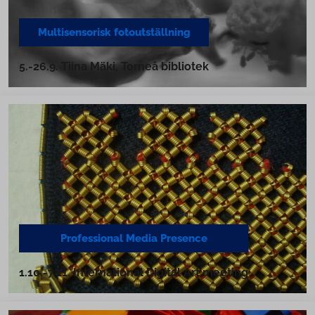
Mul­ti­sen­so­risk fo­tout­ställ­ning
5.-26.9. Tiina Mäki, Torneå bibliotek
Pro­fes­sio­nal Media Presence
1.10.-7.11. In­ter­na­tio­nal Digital Art meeting