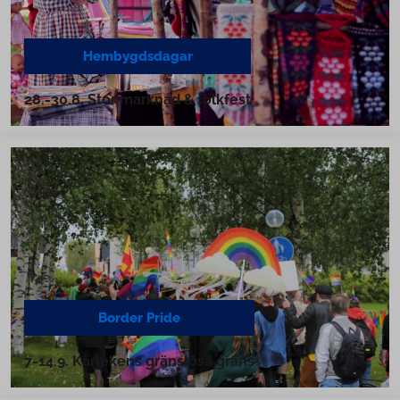
Hem­bygds­da­gar
28.-30.8. Stor marknad & folkfest
Border Pride
7-14.9. Kärlekens gränslösa gräns