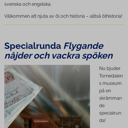
svenska och engelska.
Välkommen att njuta av öl och historia – alltså ölhistoria!
Spe­ci­al­run­da
Flygande
nåjder och vackra spöken
Nu bjuder
Tornedalen
s museum
på en
skrämman
de
specialrun
da!