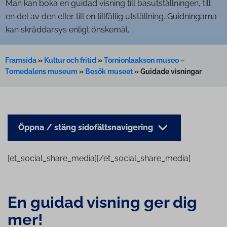
Man kan boka en guidad visning till basutställningen, till
en del av den eller till en tillfällig utställning. Guidningarna
kan skräddarsys enligt önskemål.
Framsida
»
Kultur och fritid
»
Tornionlaakson museo –
Tornedalens museum
»
Besök museet
»
Guidade visningar
Öppna / stäng sidofältsnavigering
[et_social_share_media][/et_social_share_media]
En guidad visning ger dig
mer!