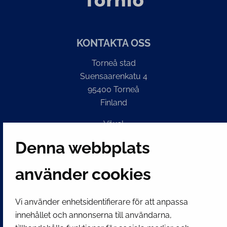
KONTAKTA OSS
Torneå stad
Suensaarenkatu 4
95400 Torneå
Finland
Växel
(kl 8 – 16) + 358 16 432 11
Denna webbplats
E-post
använder cookies
Stadskansliets registratur
kirjaamo@tornio.fi
Vi använder enhetsidentifierare för att anpassa
innehållet och annonserna till användarna,
SNABBLÄNKAR