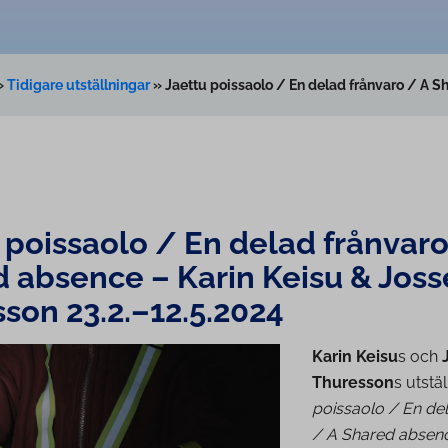
»
Tidigare utställningar
»
Jaettu poissaolo / En delad frånvaro / A S
 poissaolo / En delad frånvaro
 absence – Karin Keisu & Joss
sson
23.2.–12.5.2024
Karin Keisu
s och
Thuresson
s utstä
poissaolo / En de
/ A Shared absen