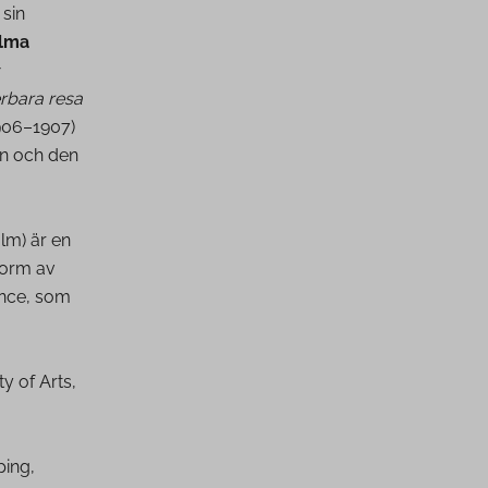
sin
lma
rbara resa
906–1907)
n och den
lm) är en
form av
ance, som
y of Arts,
ping,