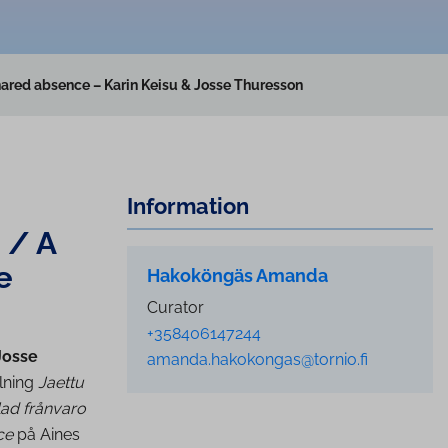
hared absence – Karin Keisu & Josse Thuresson
Information
 / A
e
Hakoköngäs Amanda
Curator
+358406147244
Josse
amanda.hakokongas@tornio.fi
llning
Jaettu
lad frånvaro
ce
på Aines