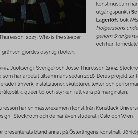
konstmuseum har 
utgångspunkt i
Se
Lagerlöf
s bok
Nils
Holgerssons unde
genom Sverige
(1
 Thuresson, 2023, Who is the sleeper
och hur Tornedale
 gränsen gjordes osynlig i boken.
1995, Juoksengi, Sverige) och Josse Thuresson (1992, Stockho
 som har arbetat tillsammans sedan 2018. Deras projekt tar 
rade filmverk, installationer, skulpturer, texter och perform
råkpolitik, queer tid och styrkan i att vara på marginalen.
uresson har en masterexamen i konst från Konstfack Universit
esign i Stockholm och de har även studerat i Oslo och Wien.
ar presenterats bland annat på Österängens Konsthall, Jönkö