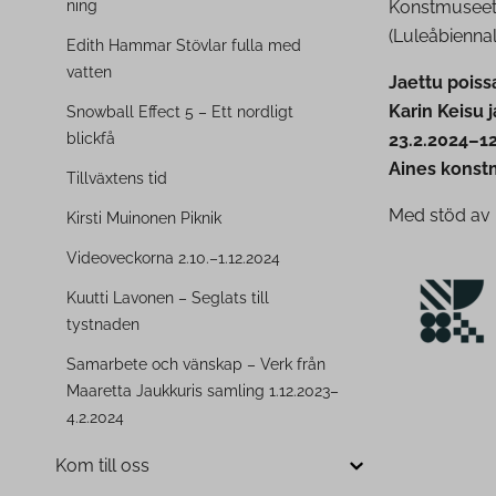
ning
Konstmuseet i
(Luleåbiennal
Edith Hammar Stövlar fulla med
vatten
Jaettu poiss
Karin Keisu 
Snowball Effect 5 – Ett nordligt
blickfå
23.2.2024–12
Aines konst
Tillväxtens tid
Med stöd av
Kirsti Muinonen Piknik
Vi­deo­vec­kor­na 2.10.–1.12.2024
Kuutti Lavonen – Seglats till
tystnaden
Samarbete och vänskap – Verk från
Maaretta Jaukkuris samling 1.12.2023–
4.2.2024
Kom till oss