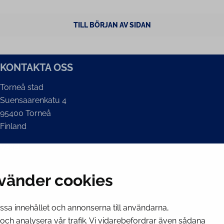
TILL BÖRJAN AV SIDAN
KONTAKTA OSS
Torneå stad
Suensaarenkatu 4
95400 Torneå
Finland
Växel
(kl 8 – 16) + 358 16 432 11
vänder cookies
E-post
Stadskansliets registratur
kirjaamo@tornio.fi
assa innehållet och annonserna till användarna,
r och analysera vår trafik. Vi vidarebefordrar även sådana