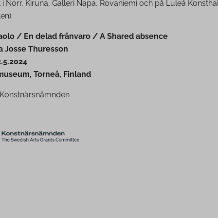
 Norr, Kiruna, Galleri Napa, Rovaniemi och på Luleå Konsthal
en).
aolo / En delad frånvaro / A Shared absence
ja Josse Thuresson
.5.2024
museum, Torneå, Finland
 Konstnärsnämnden