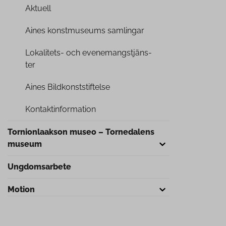
Aktuell
Aines konst­museums samlingar
Lokalitets- och eve­ne­mangst­jäns­
ter
Aines Bild­konsts­tif­tel­se
Kon­tak­tin­for­ma­tion
Tor­nion­laak­son museo – Tornedalens
museum
Ung­dom­sar­be­te
Motion