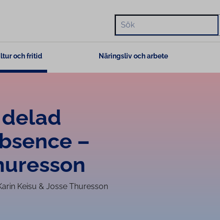
Hae
ltur och fritid
Näringsliv och arbete
 delad
absence –
Thuresson
Karin Keisu & Josse Thuresson