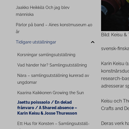
Jaakko Heikkilä Och jag blev
människa
Pärlor på band – Aines konstmuseum 40
år
Bild: Keisu &
Tidigare uts­täll­nin­gar
svensk-finska
Korsningar sam­ling­suts­täll­ning
Karin Keisu (
Vad händer här? Sam­ling­suts­täll­ning
konstnärsduo
Nära – sam­ling­suts­täll­ning kurerad av
research-base
ungdomar
adresserar sp
Kaarina Kaikkonen Growing the Sun
Keisu och Th
Jaettu poissaolo / En delad
frånvaro / A Shared absence –
Crafts and D
Karin Keisu & Josse Thuresson
Deras verk h
Ett Hus för Konsten – Sam­lings­ut­ställ­