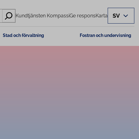
SV
Kundtjänsten Kompassi
Ge respons
Karta
Stad och förvaltning
Fostran och undervisning