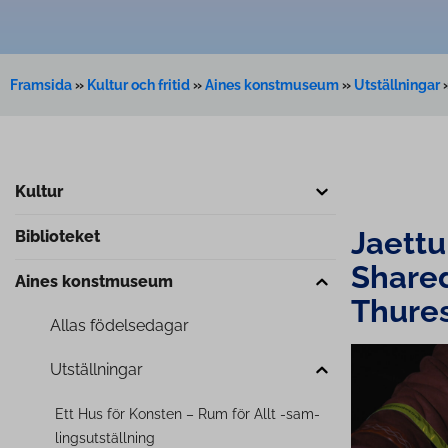
Framsida
»
Kultur och fritid
»
Aines konstmuseum
»
Utställningar
Kultur
Jaettu
Biblioteket
Shared
Aines konstmuseum
Thure
Allas fö­del­se­da­gar
Uts­täll­nin­gar
Ett Hus för Konsten – Rum för Allt -sam­
ling­suts­täll­ning