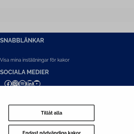
SNABBLÄNKAR
Visa mina inställningar för kakor
SOCIALA MEDIER
Facebook
Instagram
Spotify
LinkedIn
YouTube
Tillåt alla
Endast nödvändiga kakor