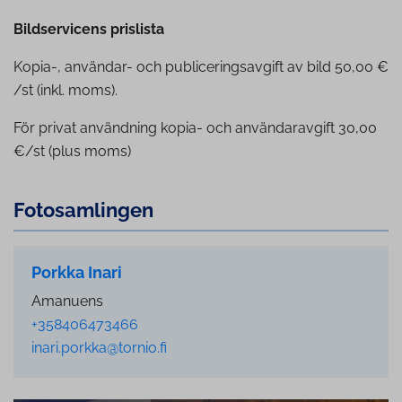
Bildservicens prislista
Kopia-, användar- och publiceringsavgift av bild 50,00 €
/st (inkl. moms).
För privat användning kopia- och användaravgift 30,00
€/st (plus moms)
Fo­to­sam­ling­en
Porkka Inari
Amanuens
+358406473466
inari.porkka@tornio.fi