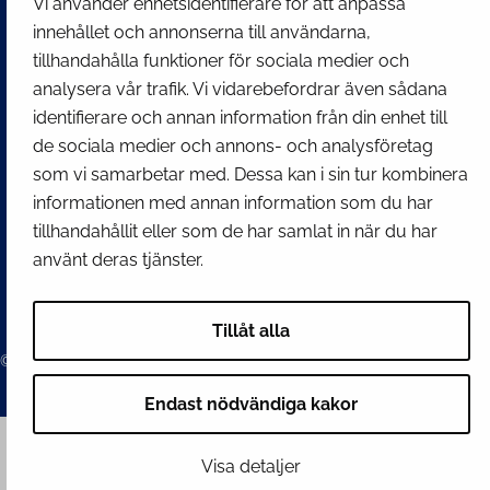
kirjaamo@tornio.fi
Vi använder enhetsidentifierare för att anpassa
innehållet och annonserna till användarna,
tillhandahålla funktioner för sociala medier och
SNABBLÄNKAR
analysera vår trafik. Vi vidarebefordrar även sådana
identifierare och annan information från din enhet till
de sociala medier och annons- och analysföretag
Visa mina inställningar för kakor
som vi samarbetar med. Dessa kan i sin tur kombinera
SOCIALA MEDIER
informationen med annan information som du har
Facebook
Instagram
Spotify
LinkedIn
YouTube
tillhandahållit eller som de har samlat in när du har
använt deras tjänster.
Tillåt alla
© 2026 Tornion kaupunki
Endast nödvändiga kakor
Visa detaljer