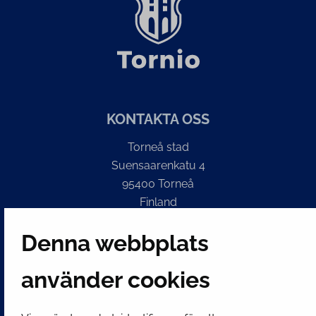
KONTAKTA OSS
Torneå stad
Suensaarenkatu 4
95400 Torneå
Finland
Växel
Denna webbplats
(kl 8 – 16) + 358 16 432 11
använder cookies
E-post
Stadskansliets registratur