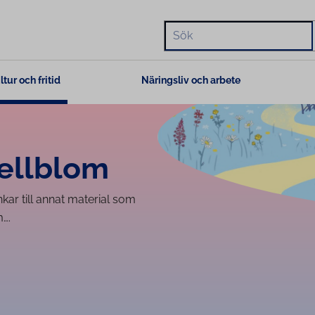
Hae
ltur och fritid
Näringsliv och arbete
jellblom
änkar till annat material som
m….