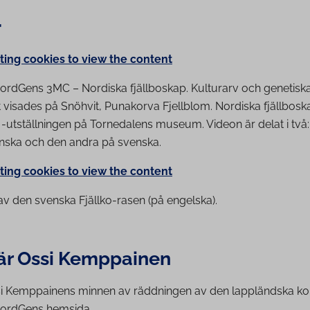
r
ing cookies to view the content
rdGens 3MC – Nordiska fjällboskap. Kulturarv och genetiska
t visades på Snöhvit, Punakorva Fjellblom. Nordiska fjällboska
-utställningen på Tornedalens museum. Videon är delat i två:
finska och den andra på svenska.
ing cookies to view the content
av den svenska Fjällko-rasen (på engelska).
är Ossi Kemppainen
si Kemppainens minnen av räddningen av den lappländska ko
NordGens hemsida.