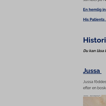
En hemlig in
His Patients
Histo­ri
Du kan läsa b
Jussa
Jussa föddes
efter en bos