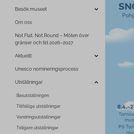
Besök museet
Om oss
Not Flat, Not Round – Möten över
gränser och tid 2026–2027
Aktuellt
Unesco no­mi­ne­ringsprocess
Uts­täll­nin­gar
Ba­suts­täll­nin­gen
Tillfälliga uts­täll­nin­gar
Vandring­suts­täll­nin­gar
Tidigare uts­täll­nin­gar