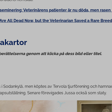
seminering: Veterinärens patienter är nu döda, men rasen
 Are All Dead Now, but the Veterinarian Saved a Rare Bree
­akar­tor
erättelserna genom att klicka på dess bild eller titel.
 i Sodankylä, men köptes av Tervola tjurförening och hamnad
kapsutställning. Senare förevigades Jussa också som staty.