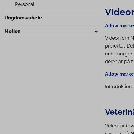
Personal
Video
Ung­dom­sar­be­te
Allow market
Motion
Videon om No
projektet. De
och imorgon 
delen är på 
Allow market
Introduktion 
Veterin
Veterinär Os
samlats på 