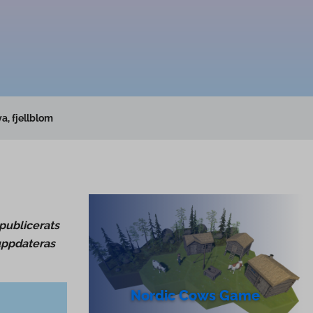
a, fjellblom
 publicerats
uppdateras
Nordic Cows Game