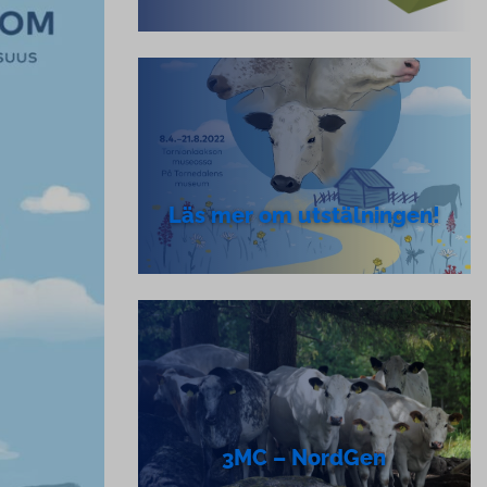
Läs mer om ut­stäl­ning­en!
3MC – NordGen