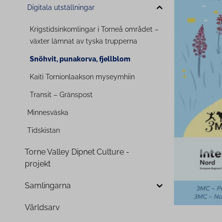
Digitala uts­täll­nin­gar
Krigs­tid­sin­kom­lin­gar i Torneå området –
växter lämnat av tyska trupperna
Snöhvit, punakorva, fjellblom
Kaiti Tor­nion­laak­son myseymhiin
Transit – Gränspost
Minnesväska
Tidskistan
Torne Valley Dipnet Culture -
projekt
Samlingarna
Världsarv