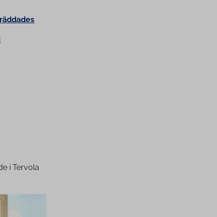
 räddades
d
e i Tervola