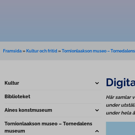
Framsida
»
Kultur och fritid
»
Tornionlaakson museo – Tornedale
Digit
Kultur
Biblioteket
Här samlar vi
under utstäl
Aines konstmuseum
under hela 
Tor­nion­laak­son museo – Tornedalens
museum