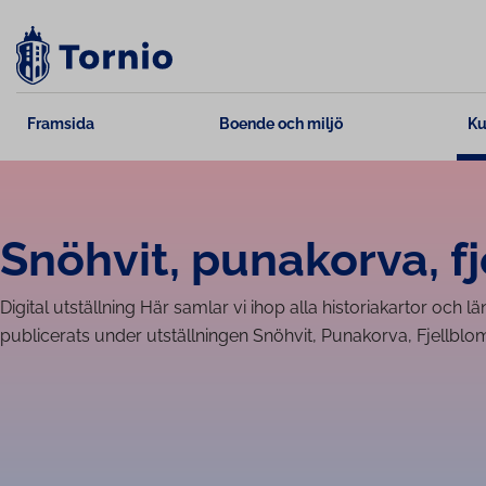
Skip
to
content
Framsida
Boende och miljö
Ku
Snöhvit, punakorva, f
Digital utställning Här samlar vi ihop alla historiakartor och l
publicerats under utställningen Snöhvit, Punakorva, Fjellblo