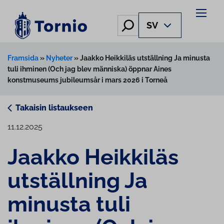
Skip
to
Hae
SV
content
Framsida
»
Nyheter
»
Jaakko Heikkiläs utställning Ja minusta
tuli ihminen (Och jag blev människa) öppnar Aines
konstmuseums jubileumsår i mars 2026 i Torneå
Takaisin listaukseen
11.12.2025
Jaakko Heikkiläs
utställning Ja
minusta tuli