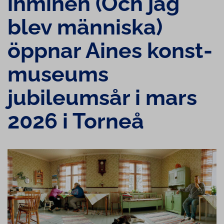
ihminen (Och jag
blev människa)
öppnar Aines konst­
mu­seums
jubileumsår i mars
2026 i Torneå