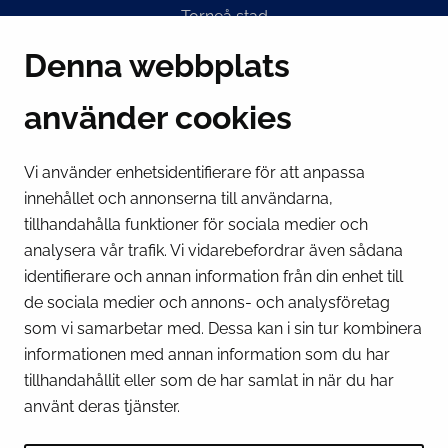
Torneå stad
Suensaarenkatu 4
Denna webbplats
95400 Torneå
Finland
använder cookies
Växel
(kl 8 – 16) + 358 16 432 11
Vi använder enhetsidentifierare för att anpassa
innehållet och annonserna till användarna,
E-post
tillhandahålla funktioner för sociala medier och
Stadskansliets registratur
analysera vår trafik. Vi vidarebefordrar även sådana
kirjaamo@tornio.fi
identifierare och annan information från din enhet till
de sociala medier och annons- och analysföretag
SNABBLÄNKAR
som vi samarbetar med. Dessa kan i sin tur kombinera
informationen med annan information som du har
tillhandahållit eller som de har samlat in när du har
Visa mina inställningar för kakor
använt deras tjänster.
SOCIALA MEDIER