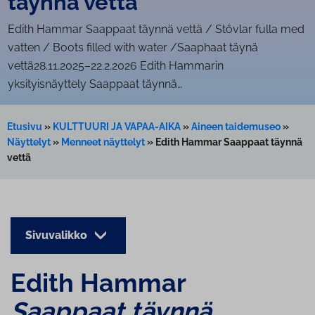
täynnä vettä
Edith Hammar Saappaat täynnä vettä / Stövlar fulla med
vatten / Boots filled with water /Saaphaat täynä
vettä28.11.2025–22.2.2026 Edith Hammarin
yksityisnäyttely Saappaat täynnä…
Etusivu
»
KULTTUURI JA VAPAA-AIKA
»
Aineen taidemuseo
»
Näyttelyt
»
Menneet näyttelyt
»
Edith Hammar Saappaat täynnä
vettä
Sivuvalikko
Edith Hammar
S
aappaat täynnä