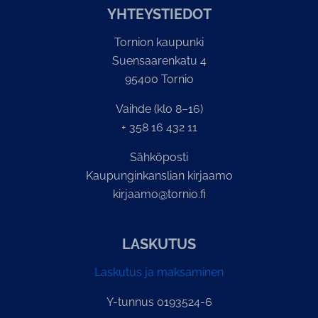
YH­TEYS­TIE­DOT
Tornion kaupunki
Suensaarenkatu 4
95400 Tornio
Vaihde (klo 8–16)
+ 358 16 432 11
Sähköposti
Kaupunginkanslian kirjaamo
kirjaamo@tornio.fi
LASKUTUS
Laskutus ja maksaminen
Y-tunnus 0193524-6