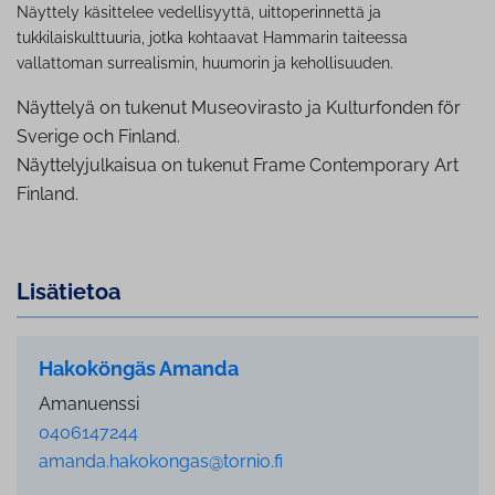
Näyttely käsittelee vedellisyyttä, uittoperinnettä ja
tukkilaiskulttuuria, jotka kohtaavat Hammarin taiteessa
vallattoman surrealismin, huumorin ja kehollisuuden.
Näyttelyä on tukenut Museovirasto ja Kulturfonden för
Sverige och Finland.
Näyttelyjulkaisua on tukenut Frame Contemporary Art
Finland.
Lisätietoa
Hakoköngäs Amanda
Amanuenssi
0406147244
amanda.hakokongas@tornio.fi