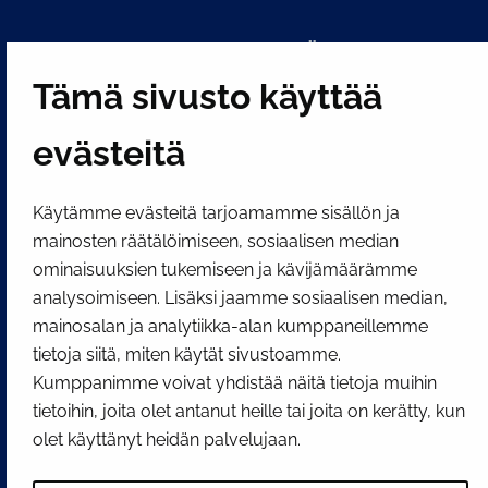
PI­KA­LINK­KE­JÄ
Tämä sivusto käyttää
Näytä evästeasetukseni
evästeitä
SOSIAALINEN MEDIA
Facebook
Instagram
YouTube
Käytämme evästeitä tarjoamamme sisällön ja
mainosten räätälöimiseen, sosiaalisen median
ominaisuuksien tukemiseen ja kävijämäärämme
analysoimiseen. Lisäksi jaamme sosiaalisen median,
mainosalan ja analytiikka-alan kumppaneillemme
tietoja siitä, miten käytät sivustoamme.
Kumppanimme voivat yhdistää näitä tietoja muihin
tietoihin, joita olet antanut heille tai joita on kerätty, kun
olet käyttänyt heidän palvelujaan.