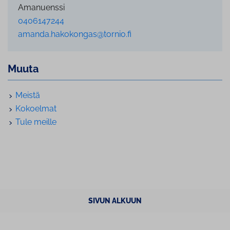
Amanuenssi
0406147244
amanda.hakokongas@tornio.fi
Muuta
M
eistä
Kokoelmat
Tule meille
SIVUN ALKUUN