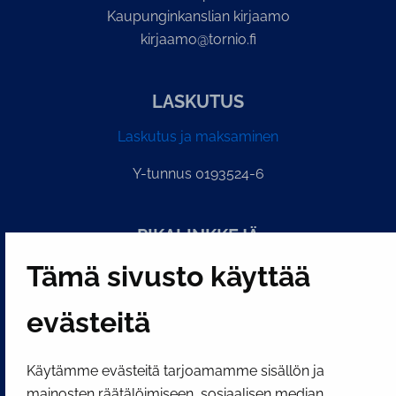
Kaupunginkanslian kirjaamo
kirjaamo@tornio.fi
LASKUTUS
Laskutus ja maksaminen
Y-tunnus 0193524-6
PI­KA­LINK­KE­JÄ
Tämä sivusto käyttää
Näytä evästeasetukseni
evästeitä
SOSIAALINEN MEDIA
Facebook
Instagram
YouTube
Käytämme evästeitä tarjoamamme sisällön ja
mainosten räätälöimiseen, sosiaalisen median