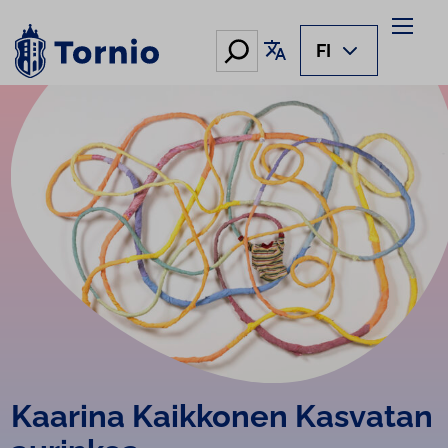
Siirry
sisältöön
Hae
Käännä sivu
FI
Kaarina Kaikkonen Kasvatan