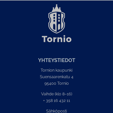
YH­TEYS­TIE­DOT
Tornion kaupunki
Suensaarenkatu 4
95400 Tornio
Vaihde (klo 8–16)
+ 358 16 432 11
Sähköposti