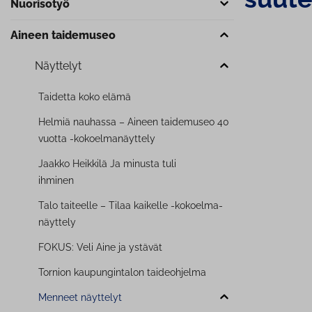
Nuorisotyö
Aineen taidemuseo
Näyttelyt
Taidetta koko elämä
Helmiä nauhassa – Aineen taidemuseo 40
vuotta -ko­koel­ma­näyt­te­ly
Jaakko Heikkilä Ja minusta tuli
ihminen
Talo taiteelle – Tilaa kaikelle -ko­koel­ma­
näyt­te­ly
FOKUS: Veli Aine ja ystävät
Tornion kau­pun­gin­ta­lon tai­deoh­jel­ma
Menneet näyttelyt