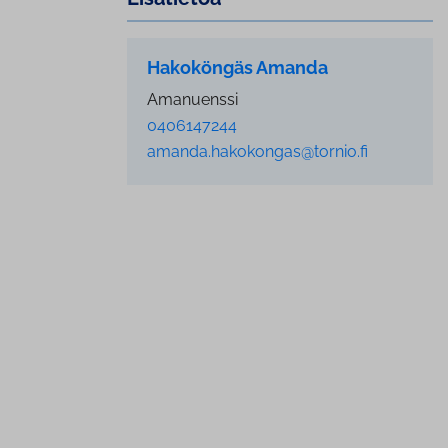
Hakoköngäs Amanda
Amanuenssi
0406147244
amanda.hakokongas@tornio.fi