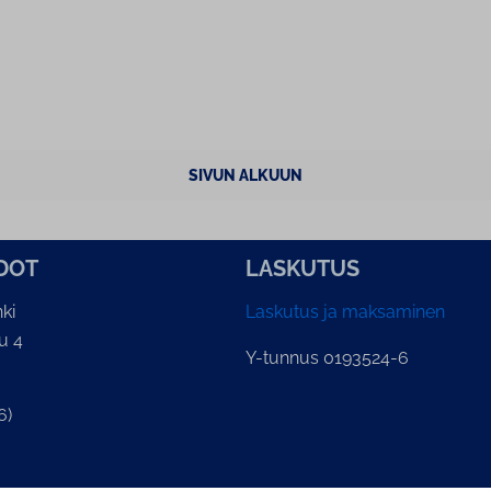
SIVUN ALKUUN
­DOT
LASKUTUS
ki
Laskutus ja maksaminen
u 4
Y-tunnus 0193524-6
6)