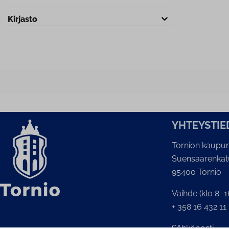
Kirjasto
YH­TEYS­TIE
Tornion kaupun
Suensaarenkat
95400 Tornio
Vaihde (klo 8–1
+ 358 16 432 11
Sähköposti