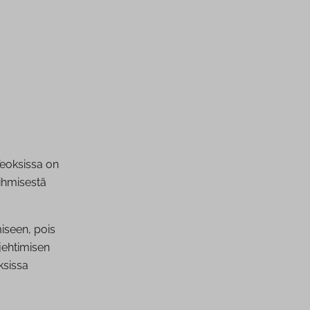
Teoksissa on
 ihmisestä
miseen, pois
jehtimisen
ksissa