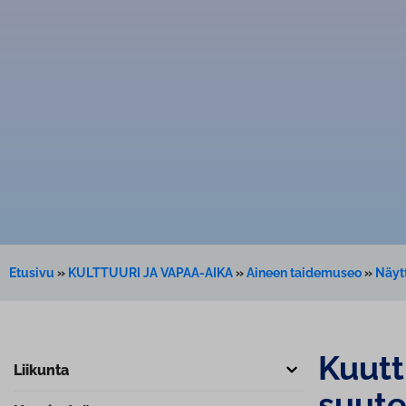
Etusivu
»
KULTTUURI JA VAPAA-AIKA
»
Aineen taidemuseo
»
Näyt
Kuutt
Liikunta
suu­t