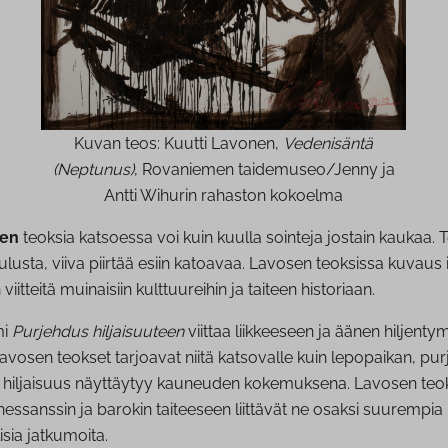
Kuvan teos: Kuutti Lavonen,
Vedenisäntä
(Neptunus)
, Rovaniemen taidemuseo/Jenny ja
Antti Wihurin rahaston kokoelma
sen
teoksia katsoessa voi kuin kuulla sointeja jostain kaukaa. 
ulusta, viiva piirtää esiin katoavaa. Lavosen teoksissa kuvaus
 viitteitä muinaisiin kulttuureihin ja taiteen historiaan.
mi
Purjehdus hiljaisuuteen
viittaa liikkeeseen ja äänen hiljenty
avosen teokset tarjoavat niitä katsovalle kuin lepopaikan, pur
a hiljaisuus näyttäytyy kauneuden kokemuksena. Lavosen teo
enessanssin ja barokin taiteeseen liittävät ne osaksi suurempia
lisia jatkumoita.