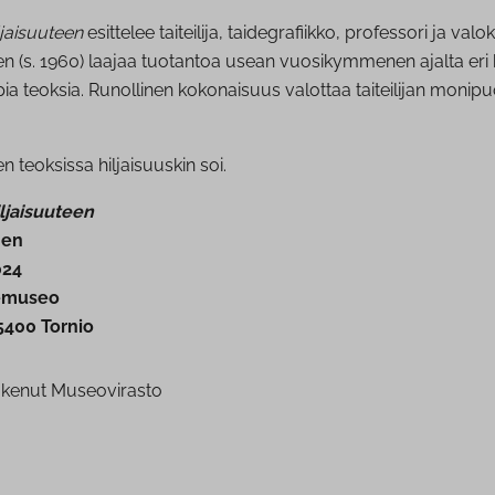
ljaisuuteen
esittelee taiteilija, taidegrafiikko, professori ja valok
en (s. 1960) laajaa tuotantoa usean vuosikymmenen ajalta eri
 teoksia. Runollinen kokonaisuus valottaa taiteilijan monipuo
n teoksissa hiljaisuuskin soi.
ljaisuuteen
nen
024
demuseo
95400 Tornio
ukenut Museovirasto