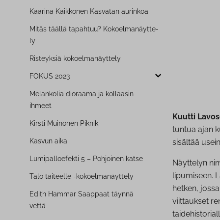
Kaarina Kaikkonen Kasvatan aurinkoa
Mitäs täällä tapahtuu? Ko­koel­ma­näyt­te­
ly
Risteyksiä ko­koel­ma­näyt­te­ly
FOKUS 2023
Melankolia dioraama ja kollaasin
ihmeet
Kuutti Lavo
Kirsti Muinonen Piknik
tuntua ajan k
Kasvun aika
sisältää usein
Lu­mi­pal­loe­fek­ti 5 – Pohjoinen katse
Näyttelyn ni
lipumiseen. L
Talo taiteelle -ko­koel­ma­näyt­te­ly
hetken, joss
Edith Hammar Saappaat täynnä
viittaukset r
vettä
taidehistorial