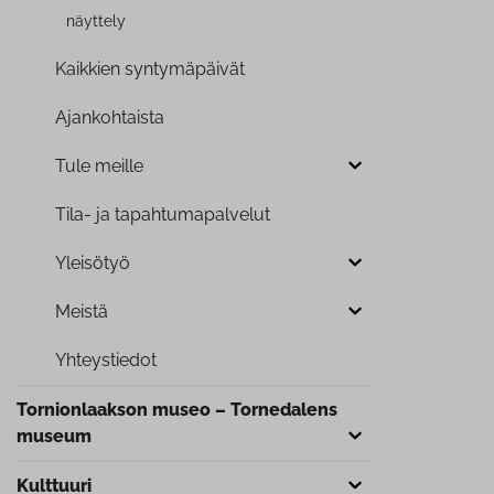
näyt­te­ly
Kaikkien syn­ty­mä­päi­vät
Ajan­koh­tais­ta
Tule meille
Tila- ja ta­pah­tu­ma­pal­ve­lut
Yleisötyö
Meistä
Yh­teys­tie­dot
Tor­nion­laak­son museo – Tornedalens
museum
Kulttuuri