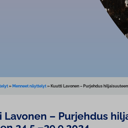
telyt
»
Menneet näyttelyt
»
Kuutti Lavonen – Purjehdus hiljaisuuteen
i Lavonen – Purjehdus hil­j
een 24.5.–29.9.2024