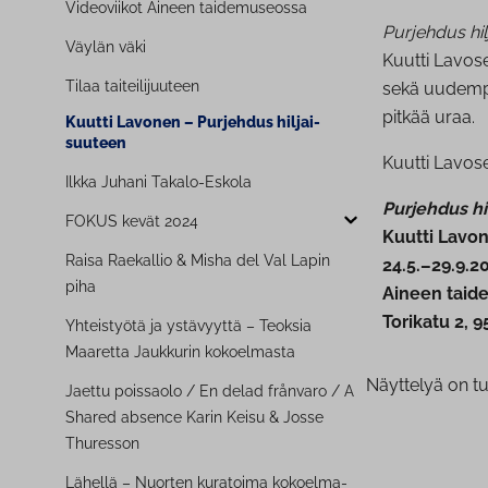
Videoviikot Aineen tai­de­museos­sa
Purjehdus hi
Väylän väki
Kuutti Lavos
Tilaa tai­tei­li­juu­teen
sekä uudempia
pitkää uraa.
Kuutti Lavonen – Purjehdus hil­jai­
suu­teen
Kuutti Lavose
Ilkka Juhani Takalo-Eskola
Purjehdus hi
FOKUS kevät 2024
Kuutti Lavo
Raisa Raekallio & Misha del Val Lapin
24.5.–29.9.2
piha
Aineen tai
Torikatu 2, 
Yhteistyötä ja ystävyyttä – Teoksia
Maaretta Jaukkurin kokoelmasta
Näyttelyä on t
Jaettu poissaolo / En delad frånvaro / A
Shared absence Karin Keisu & Josse
Thuresson
Lähellä – Nuorten kuratoima ko­koel­ma­