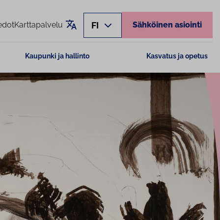
Käännä sivu
FI
edot
Karttapalvelu
Sähköinen asiointi
Kaupunki ja hallinto
Kasvatus ja opetus