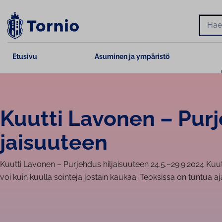
Siirry
sisältöön
Hae
Etusivu
Asuminen ja ympäristö
Kuutti Lavonen – Purj
jai­suu­teen
Kuutti Lavonen – Purjehdus hil­jai­suu­teen 24.5.–29.9.2024 Ku
voi kuin kuulla sointeja jostain kaukaa. Teoksissa on tuntua aj