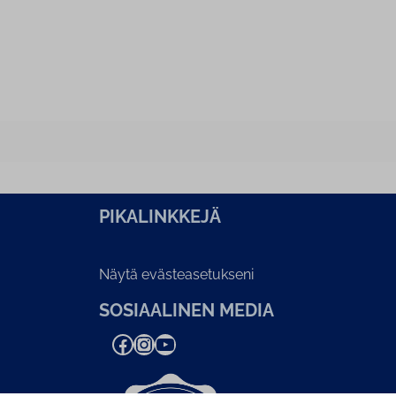
PI­KA­LINK­KE­JÄ
Näytä evästeasetukseni
SOSIAALINEN MEDIA
Facebook
Instagram
YouTube