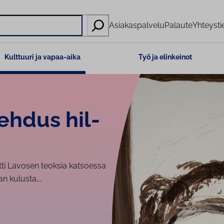
Asiakaspalvelu
Palaute
Yhteysti
Kulttuuri ja vapaa-aika
Työ ja elinkeinot
ehdus hil­
utti Lavosen teoksia katsoessa
an kulusta,…