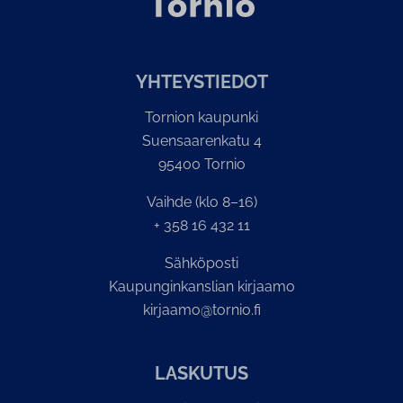
YH­TEYS­TIE­DOT
Tornion kaupunki
Suensaarenkatu 4
95400 Tornio
Vaihde (klo 8–16)
+ 358 16 432 11
Sähköposti
Kaupunginkanslian kirjaamo
kirjaamo@tornio.fi
LASKUTUS