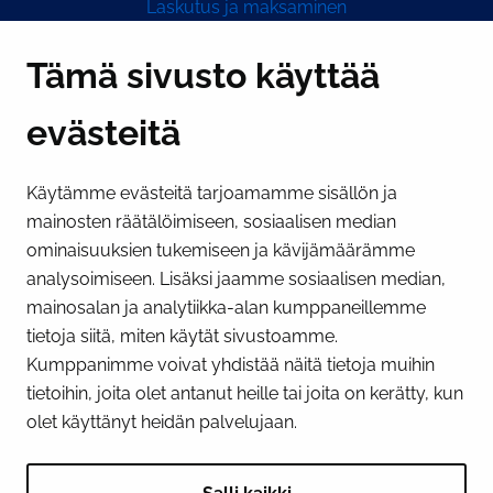
Laskutus ja maksaminen
Y-tunnus 0193524-6
Tämä sivusto käyttää
evästeitä
PI­KA­LINK­KE­JÄ
Käytämme evästeitä tarjoamamme sisällön ja
Näytä evästeasetukseni
mainosten räätälöimiseen, sosiaalisen median
SOSIAALINEN MEDIA
ominaisuuksien tukemiseen ja kävijämäärämme
analysoimiseen. Lisäksi jaamme sosiaalisen median,
Facebook
Instagram
YouTube
mainosalan ja analytiikka-alan kumppaneillemme
tietoja siitä, miten käytät sivustoamme.
Kumppanimme voivat yhdistää näitä tietoja muihin
tietoihin, joita olet antanut heille tai joita on kerätty, kun
olet käyttänyt heidän palvelujaan.