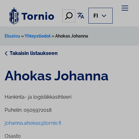
Siirry
sisältöön
Hae
Käännä sivu
FI
Etusivu
»
Yhteystiedot
»
Ahokas Johanna
Takaisin listaukseen
Ahokas Johanna
Hankinta- ja logistiikkasihteeri
Puhelin: 0505972018
johanna.ahokas@tornio.fi
Osasto