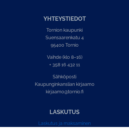
YH­TEYS­TIE­DOT
Tornion kaupunki
Suensaarenkatu 4
95400 Tornio
Vaihde (klo 8–16)
+ 358 16 432 11
Sähköposti
Kaupunginkanslian kirjaamo
kirjaamo@tornio.fi
LASKUTUS
Laskutus ja maksaminen