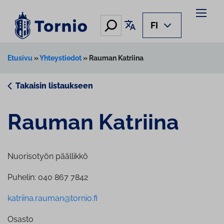
Siirry
sisältöön
Hae
Käännä sivu
FI
Etusivu
»
Yhteystiedot
»
Rauman Katriina
Takaisin listaukseen
Rauman Katriina
Nuorisotyön päällikkö
Puhelin: 040 867 7842
katriina.rauman@tornio.fi
Osasto