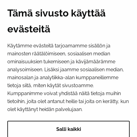
Y-tunnus 0193524-6
Tämä sivusto käyttää
evästeitä
PI­KA­LINK­KE­JÄ
Käytämme evästeitä tarjoamamme sisällön ja
Näytä evästeasetukseni
mainosten räätälöimiseen, sosiaalisen median
SOSIAALINEN MEDIA
ominaisuuksien tukemiseen ja kävijämäärämme
analysoimiseen. Lisäksi jaamme sosiaalisen median,
Facebook
Instagram
YouTube
mainosalan ja analytiikka-alan kumppaneillemme
tietoja siitä, miten käytät sivustoamme.
Kumppanimme voivat yhdistää näitä tietoja muihin
tietoihin, joita olet antanut heille tai joita on kerätty, kun
olet käyttänyt heidän palvelujaan.
Salli kaikki