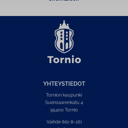
YH­TEYS­TIE­DOT
Tornion kaupunki
Suensaarenkatu 4
95400 Tornio
Vaihde (klo 8–16)