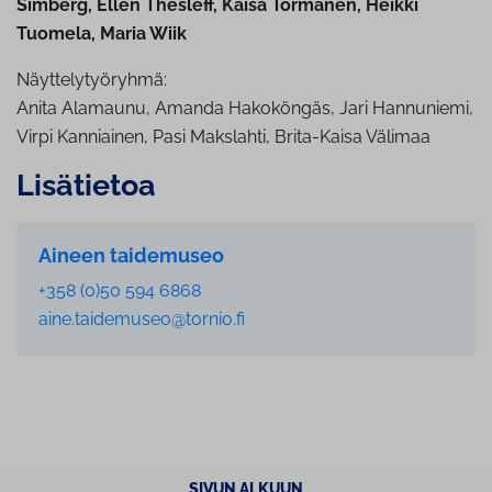
Simberg, Ellen Thesleff, Kaisa Törmänen, Heikki
Tuomela, Maria Wiik
Näyttelytyöryhmä:
Anita Alamaunu, Amanda Hakoköngäs, Jari Hannuniemi,
Virpi Kanniainen, Pasi Makslahti, Brita-Kaisa Välimaa
Lisätietoa
Aineen taidemuseo
+358 (0)50 594 6868
aine.taidemuseo@tornio.fi
SIVUN ALKUUN