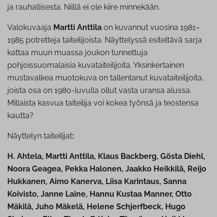
ja rauhallisesta. Niillä ei ole kiire minnekään.
Valokuvaaja
Martti Anttila
on kuvannut vuosina 1981–
1985 potretteja taiteilijoista. Näyttelyssä esiteltävä sarja
kattaa muun muassa joukon tunnettuja
pohjoissuomalaisia kuvataiteilijoita. Yksinkertainen
mustavalkea muotokuva on tallentanut kuvataiteilijoita,
joista osa on 1980-luvulla ollut vasta uransa alussa.
Millaista kasvua taiteilija voi kokea työnsä ja teostensa
kautta?
Näyttelyn taiteilijat
:
H. Ahtela, Martti Anttila, Klaus Backberg, Gösta Diehl,
Noora Geagea, Pekka Halonen, Jaakko Heikkilä, Reijo
Hukkanen, Aimo Kanerva, Liisa Karintaus, Sanna
Koivisto, Janne Laine, Hannu Kustaa Manner, Otto
Mäkilä, Juho Mäkelä, Helene Schjerfbeck, Hugo