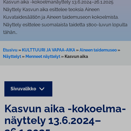
Kasvun aika -ko­koel­ma­näyt­te­ly 13.6.2024–26.1.2025
Näyttely Kasvun aika esittelee teoksia Aineen
Kuvataidesäätiön ja Aineen taidemuseon kokoelmista.
Näyttely esittelee suomalaista taidetta 1800-luvun lopulta
tähän…
Etusivu
»
KULTTUURI JA VAPAA-AIKA
»
Aineen taidemuseo
»
Näyttelyt
»
Menneet näyttelyt
»
Kasvun aika
Sivuvalikko
Kasvun aika -ko­koel­ma­
näyt­te­ly 13.6.2024–