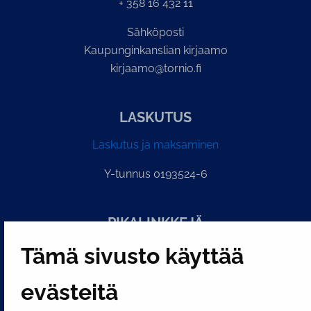
+ 358 16 432 11
Sähköposti
Kaupunginkanslian kirjaamo
kirjaamo@tornio.fi
LASKUTUS
Laskutus ja maksaminen
Y-tunnus 0193524-6
PI­KA­LINK­KE­JÄ
Tämä sivusto käyttää
Näytä evästeasetukseni
evästeitä
SOSIAALINEN MEDIA