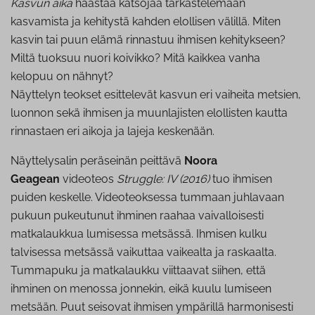
Kasvun aika
haastaa katsojaa tarkastelemaan
kasvamista ja kehitystä kahden elollisen välillä. Miten
kasvin tai puun elämä rinnastuu ihmisen kehitykseen?
Miltä tuoksuu nuori koivikko? Mitä kaikkea vanha
kelopuu on nähnyt?
Näyttelyn teokset esittelevät kasvun eri vaiheita metsien,
luonnon sekä ihmisen ja muunlajisten elollisten kautta
rinnastaen eri aikoja ja lajeja keskenään.
Näyttelysalin peräseinän peittävä
Noora
Geagean
videoteos
Struggle: IV (2016)
tuo ihmisen
puiden keskelle. Videoteoksessa tummaan juhlavaan
pukuun pukeutunut ihminen raahaa vaivalloisesti
matkalaukkua lumisessa metsässä. Ihmisen kulku
talvisessa metsässä vaikuttaa vaikealta ja raskaalta.
Tummapuku ja matkalaukku viittaavat siihen, että
ihminen on menossa jonnekin, eikä kuulu lumiseen
metsään. Puut seisovat ihmisen ympärillä harmonisesti