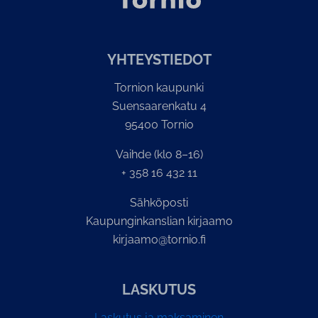
YH­TEYS­TIE­DOT
Tornion kaupunki
Suensaarenkatu 4
95400 Tornio
Vaihde (klo 8–16)
+ 358 16 432 11
Sähköposti
Kaupunginkanslian kirjaamo
kirjaamo@tornio.fi
LASKUTUS
Laskutus ja maksaminen