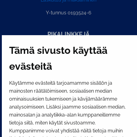
Y-tunnus 0193524-6
PI­KA­LINK­KE­JÄ
Tämä sivusto käyttää
Näytä evästeasetukseni
evästeitä
SOSIAALINEN MEDIA
Facebook
Instagram
YouTube
Käytämme evästeitä tarjoamamme sisällön ja
mainosten räätälöimiseen, sosiaalisen median
ominaisuuksien tukemiseen ja kävijämäärämme
analysoimiseen. Lisäksi jaamme sosiaalisen median,
mainosalan ja analytiikka-alan kumppaneillemme
tietoja siitä, miten käytät sivustoamme.
Kumppanimme voivat yhdistää näitä tietoja muihin