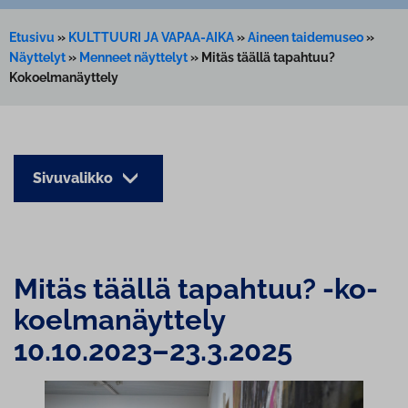
Etusivu
»
KULTTUURI JA VAPAA-AIKA
»
Aineen taidemuseo
»
Näyttelyt
»
Menneet näyttelyt
»
Mitäs täällä tapahtuu?
Kokoelmanäyttely
Sivuvalikko
Mitäs täällä tapahtuu? -ko­
koel­ma­näyt­te­ly
10.10.2023–23.3.2025