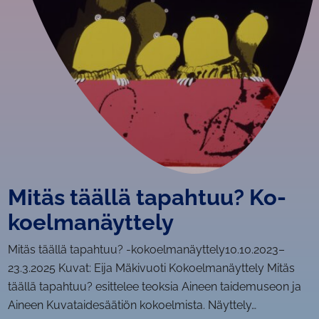
Mitäs täällä tapahtuu? Ko­
koel­ma­näyt­te­ly
Mitäs täällä tapahtuu? -ko­koel­ma­näyt­te­ly10.10.2023–
23.3.2025 Kuvat: Eija Mäkivuoti Kokoelmanäyttely Mitäs
täällä tapahtuu? esittelee teoksia Aineen taidemuseon ja
Aineen Kuvataidesäätiön kokoelmista. Näyttely…