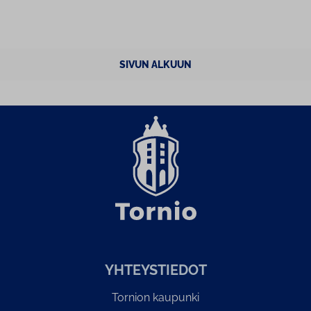
SIVUN ALKUUN
YH­TEYS­TIE­DOT
Tornion kaupunki