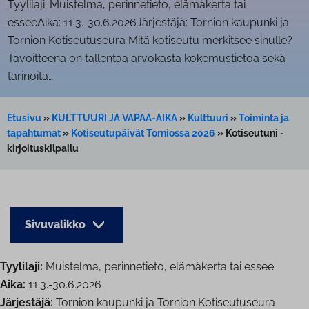
Tyylilaji: Muistelma, perinnetieto, elämäkerta tai
esseeAika: 11.3.-30.6.2026Järjestäjä: Tornion kaupunki ja
Tornion Kotiseutuseura Mitä kotiseutu merkitsee sinulle?
Tavoitteena on tallentaa arvokasta kokemustietoa sekä
tarinoita…
Etusivu
»
KULTTUURI JA VAPAA-AIKA
»
Kulttuuri
»
Toiminta ja
tapahtumat
»
Ko­ti­seu­tu­päi­vät Torniossa 2026
»
Kotiseutuni -
kirjoituskilpailu
Sivuvalikko
Tyylilaji:
Muistelma, perinnetieto, elämäkerta tai essee
Aika:
11.3.-30.6.2026
Järjestäjä:
Tornion kaupunki ja Tornion Kotiseutuseura