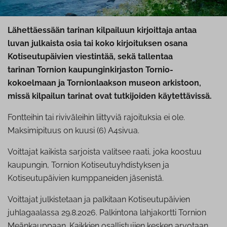
Lähettäessään tarinan kilpailuun kirjoittaja antaa
luvan julkaista osia tai koko kirjoituksen osana
Kotiseutupäivien viestintää
,
sekä tallentaa
tarinan Tornion kaupunginkirjaston Tornio-
kokoelmaan ja
Tornionlaakson museon arkistoon,
missä kilpailun tarinat ovat tutkijoiden käytettävissä.
Fontteihin tai riviväleihin liittyviä rajoituksia ei ole.
Maksimipituus on kuusi (6) A4sivua.
Voittajat kaikista sarjoista valitsee raati, joka koostuu
kaupungin, Tornion Kotiseutuyhdistyksen ja
Kotiseutupäivien kumppaneiden jäsenistä.
Voittajat julkistetaan ja palkitaan Kotiseutupäivien
juhlagaalassa 29.8.2026. Palkintona lahjakortti Tornion
Meänkauppaan. Kaikkien osallistujien kesken arvotaan