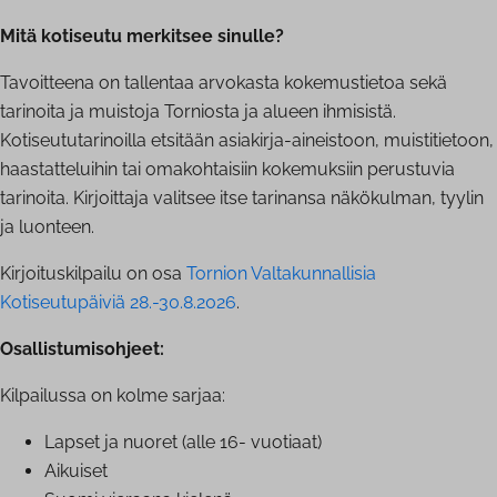
Mitä kotiseutu merkitsee sinulle?
Tavoitteena on tallentaa arvokasta kokemustietoa sekä
tarinoita ja muistoja Torniosta ja alueen ihmisistä.
Kotiseututarinoilla etsitään asiakirja-aineistoon, muistitietoon,
haastatteluihin tai omakohtaisiin kokemuksiin perustuvia
tarinoita. Kirjoittaja valitsee itse tarinansa näkökulman, tyylin
ja luonteen.
Kirjoituskilpailu on osa
Tornion Valtakunnallisia
Kotiseutupäiviä 28.-30.8.2026
.
Osallistumisohjeet:
Kilpailussa on kolme sarjaa:
Lapset ja nuoret (alle 16- vuotiaat)
Aikuiset