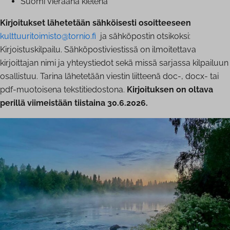
Suomi vieraana kielenä
Kirjoitukset lähetetään sähköisesti osoitteeseen
kulttuuritoimisto@tornio.fi
ja sähköpostin otsikoksi:
Kirjoistuskilpailu. Sähköpostiviestissä on ilmoitettava
kirjoittajan nimi ja yhteystiedot sekä missä sarjassa kilpailuun
osallistuu. Tarina lähetetään viestin liitteenä doc-, docx- tai
pdf-muotoisena tekstitiedostona.
Kirjoituksen on oltava
perillä viimeistään tiistaina 30.6.2026.