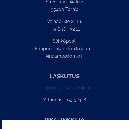
Suensaarenkatu 4
95400 Tornio
Vaihde (klo 8–16)
+ 358 16 432 11
Sähköposti
Kaupunginkanslian kirjaamo
kirjaamo@tornio.fi
LASKUTUS
Laskutus ja maksaminen
Y-tunnus 0193524-6
PI­KA­LINK­KE­JÄ