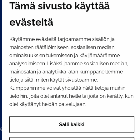
Tämä sivusto käyttää
Näytä evästeasetukseni
evästeitä
SOSIAALINEN MEDIA
Facebook
Instagram
YouTube
Käytämme evästeitä tarjoamamme sisällön ja
mainosten räätälöimiseen, sosiaalisen median
ominaisuuksien tukemiseen ja kävijämäärämme
analysoimiseen. Lisäksi jaamme sosiaalisen median,
mainosalan ja analytiikka-alan kumppaneillemme
tietoja siitä, miten käytät sivustoamme.
Kumppanimme voivat yhdistää näitä tietoja muihin
tietoihin, joita olet antanut heille tai joita on kerätty, kun
olet käyttänyt heidän palvelujaan.
Salli kaikki
© 2026 Tornion kaupunki