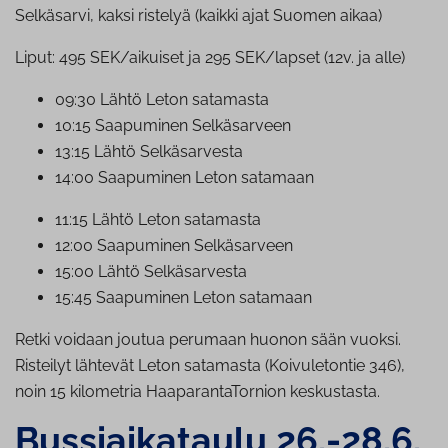
Selkäsarvi, kaksi ristelyä (kaikki ajat Suomen aikaa)
Liput: 495 SEK/aikuiset ja 295 SEK/lapset (12v. ja alle)
09:30 Lähtö Leton satamasta
10:15 Saapuminen Sel­kä­sar­veen
13:15 Lähtö Sel­kä­sar­ves­ta
14:00 Saapuminen Leton satamaan
11:15 Lähtö Leton satamasta
12:00 Saapuminen Sel­kä­sar­veen
15:00 Lähtö Sel­kä­sar­ves­ta
15:45 Saapuminen Leton satamaan
Retki voidaan joutua perumaan huonon sään vuoksi.
Risteilyt lähtevät Leton satamasta (Koivuletontie 346),
noin 15 kilometria HaaparantaTornion keskustasta.
Bus­siai­ka­tau­lu 26.-28.6.