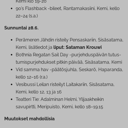
Kemi klo 19-20
90’s Flashback -bileet, Ran­ta­ma­ka­sii­ni, Kemi, kello
22–24 (s.a.)
Sunnuntai 28.6.
Perämeren Jähdin risteily Pen­sas­ka­riin, Sisäsatama,
Kemi, lisätiedot ja
liput: Sataman Krouwi
Bothnia Regatan Sail Day -pur­jeh­dus­päi­vän tu­tus­
tu­mis­pur­jeh­duk­set pitkin päivää, Sisäsatama, Kemi
Vid samma hav -päätösjuhla, Seskarö, Haparanda,
kello 12–16 (r.a.)
Vesibussi Leilan risteilyt Laitakariin, Sisäsatama,
Kemi, kello 12, 13 ja 16
Teatteri Tie: Adalminan Helmi, Yli­jaak­hei­kin
savupirtti, Meripuisto, Kemi, kello 18–19.15
Muutokset mahdollisia