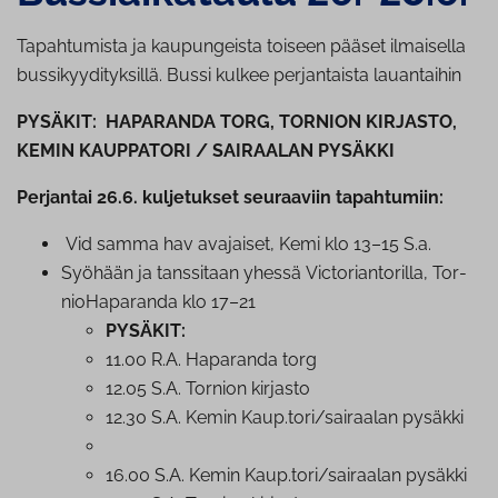
Tapahtumista ja kaupungeista toiseen pääset ilmaisella
bussikyydityksillä. Bussi kulkee perjantaista lauantaihin
PYSÄKIT: HAPARANDA TORG, TORNION KIRJASTO,
KEMIN KAUPPATORI / SAIRAALAN PYSÄKKI
Perjantai 26.6. kuljetukset seuraaviin tapahtumiin:
Vid samma hav avajaiset, Kemi klo 13–15 S.a.
Syöhään ja tanssitaan yhessä Vic­to­rian­to­ril­la, Tor­
nio­Ha­pa­ran­da klo 17–21
PYSÄKIT:
11.00 R.A. Haparanda torg
12.05 S.A. Tornion kirjasto
12.30 S.A. Kemin Kaup.tori/sairaalan pysäkki
16.00 S.A. Kemin Kaup.tori/sairaalan pysäkki