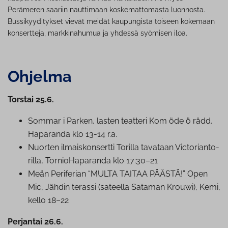
Perämeren saariin nauttimaan koskemattomasta luonnosta.
Bussikyyditykset vievät meidät kaupungista toiseen kokemaan
konsertteja, markkinahumua ja yhdessä syömisen iloa.
Ohjelma
Torstai 25.6.
Sommar i Parken, lasten teatteri Kom öde ö rädd,
Haparanda klo 13-14 r.a.
Nuorten il­mais­kon­sert­ti Torilla tavataan Vic­to­rian­to­
ril­la, Tor­nio­Ha­pa­ran­da klo 17:30–21
Meän Periferian “MULTA TAITAA PÄÄSTÄ!” Open
Mic, Jähdin terassi (sateella Sataman Krouwi), Kemi,
kello 18–22
Perjantai 26.6.