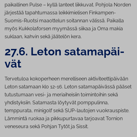
paikallinen Pulse – kyllä lanteet liikkuvat. Pohjola Norden
järjestää tapahtumassa leikkimielisen Finkampen-
Suomis-Ruotsi maaottelun soitannan välissä. Paikalla
myös Kukkolaforsen myymässä siikaa ja Oma makia
suklaan, kahvin sekä jäätelön kera.
27.6. Leton sa­ta­ma­päi­
vät
Tervetuloa kokoperheen merelliseen aktiviteettipäivään
Leton satamaan klo 12-16. Leton satamapäivässä pääset
tutustumaan vesi- ja meriaiheisiin toimintoihin sekä
yhdistyksiin. Satamasta löytyvät pomppulinna,
temppurata, minigolf sekä SUP-lautojen vuokrauspiste.
Lämmintä ruokaa ja pikkupurtavaa tarjoavat Tornion
veneseura sekä Pohjan Tytöt ja Sissit.