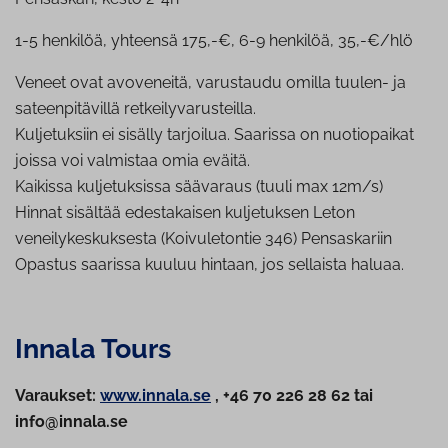
1-5 henkilöä, yhteensä 175,-€, 6-9 henkilöä, 35,-€/hlö
Veneet ovat avoveneitä, varustaudu omilla tuulen- ja
sateenpitävillä retkeilyvarusteilla.
Kuljetuksiin ei sisälly tarjoilua. Saarissa on nuotiopaikat
joissa voi valmistaa omia eväitä.
Kaikissa kuljetuksissa säävaraus (tuuli max 12m/s)
Hinnat sisältää edestakaisen kuljetuksen Leton
veneilykeskuksesta (Koivuletontie 346) Pensaskariin
Opastus saarissa kuuluu hintaan, jos sellaista haluaa.
Innala Tours
Varaukset:
www.innala.se
, +46 70 226 28 62 tai
info@innala.se