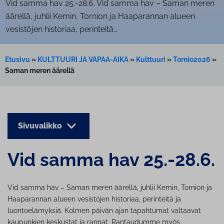
Vid samma hav 25.-28.6. Vid samma hav – Saman meren
äärellä, juhlii Kemin, Tornion ja Haaparannan alueen
vesistöjen historiaa, perinteitä…
Etusivu
»
KULTTUURI JA VAPAA-AIKA
»
Kulttuuri
»
Tornio2026
»
Saman meren äärellä
Sivuvalikko
Vid samma hav 25.-28.6.
Vid samma hav – Saman meren äärellä, juhlii Kemin, Tornion ja
Haaparannan alueen vesistöjen historiaa, perinteitä ja
luontoelämyksiä. Kolmen päivän ajan tapahtumat valtaavat
kaupunkien keskustat ja rannat. Rantaudumme myös