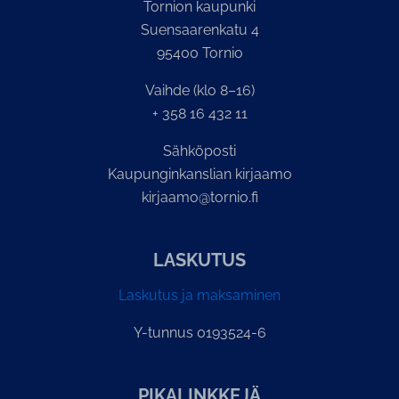
Tornion kaupunki
Suensaarenkatu 4
95400 Tornio
Vaihde (klo 8–16)
+ 358 16 432 11
Sähköposti
Kaupunginkanslian kirjaamo
kirjaamo@tornio.fi
LASKUTUS
Laskutus ja maksaminen
Y-tunnus 0193524-6
PI­KA­LINK­KE­JÄ