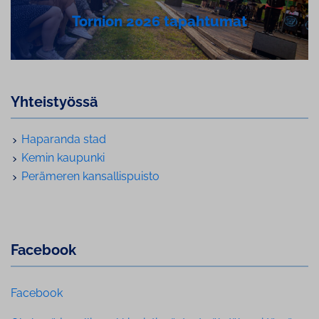
Tornion 2026 tapahtumat
Yh­teis­työs­sä
Haparanda stad
Kemin kaupunki
Perämeren kan­sal­lis­puis­to
Facebook
Facebook