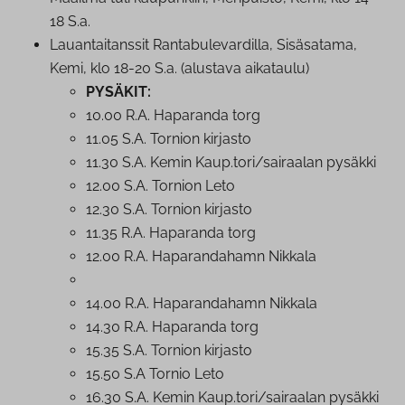
18 S.a.
Lau­an­tai­tans­sit Ran­ta­bu­le­var­dil­la, Sisäsatama,
Kemi, klo 18-20 S.a. (alustava aikataulu)
PYSÄKIT:
10.00 R.A. Haparanda torg
11.05 S.A. Tornion kirjasto
11.30 S.A. Kemin Kaup.tori/sairaalan pysäkki
12.00 S.A. Tornion Leto
12.30 S.A. Tornion kirjasto
11.35 R.A. Haparanda torg
12.00 R.A. Ha­pa­ran­da­hamn Nikkala
14.00 R.A. Ha­pa­ran­da­hamn Nikkala
14.30 R.A. Haparanda torg
15.35 S.A. Tornion kirjasto
15.50 S.A Tornio Leto
16.30 S.A. Kemin Kaup.tori/sairaalan pysäkki