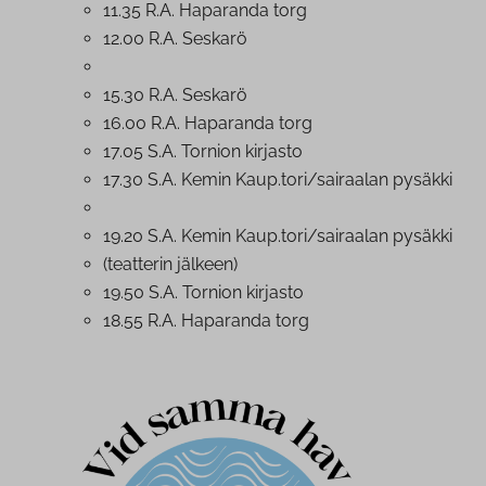
11.35 R.A. Haparanda torg
12.00 R.A. Seskarö
15.30 R.A. Seskarö
16.00 R.A. Haparanda torg
17.05 S.A. Tornion kirjasto
17.30 S.A. Kemin Kaup.tori/sairaalan pysäkki
19.20 S.A. Kemin Kaup.tori/sairaalan pysäkki
(teatterin jälkeen)
19.50 S.A. Tornion kirjasto
18.55 R.A. Haparanda torg