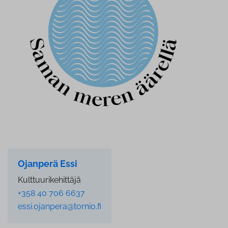
Ojanperä Essi
Kulttuurikehittäjä
+358 40 706 6637
essi.ojanpera@tornio.fi