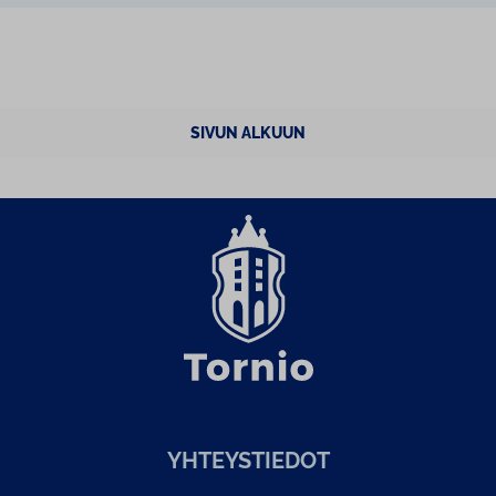
SIVUN ALKUUN
YH­TEYS­TIE­DOT