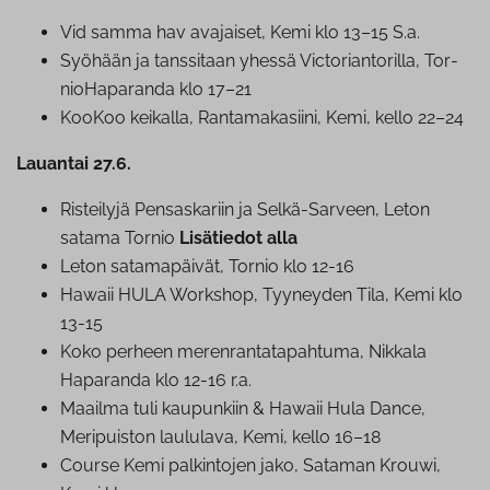
Vid samma hav avajaiset, Kemi klo 13–15 S.a.
Syöhään ja tanssitaan yhessä Vic­to­rian­to­ril­la, Tor­
nio­Ha­pa­ran­da klo 17–21
KooKoo keikalla, Ran­ta­ma­ka­sii­ni, Kemi, kello 22–24
Lauantai 27.6.
Risteilyjä Pen­sas­ka­riin ja Selkä-Sarveen, Leton
satama Tornio
Lisätiedot alla
Leton sa­ta­ma­päi­vät, Tornio klo 12-16
Hawaii HULA Workshop, Tyyneyden Tila, Kemi klo
13-15
Koko perheen me­ren­ran­ta­ta­pah­tu­ma, Nikkala
Haparanda klo 12-16 r.a.
Maailma tuli kaupunkiin & Hawaii Hula Dance,
Meripuiston laululava, Kemi, kello 16–18
Course Kemi palkintojen jako, Sataman Krouwi,