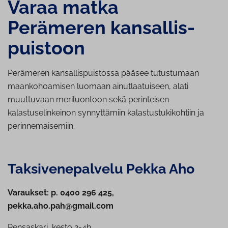
Varaa matka
Perämeren kan­sal­lis­
puis­toon
Perämeren kansallispuistossa pääsee tutustumaan
maankohoamisen luomaan ainutlaatuiseen, alati
muuttuvaan meriluontoon sekä perinteisen
kalastuselinkeinon synnyttämiin kalastustukikohtiin ja
perinnemaisemiin.
Tak­si­ve­ne­pal­ve­lu Pekka Aho
Varaukset: p. 0400 296 425,
pekka.aho.pah@gmail.com
Pensaskari, kesto 2-4h