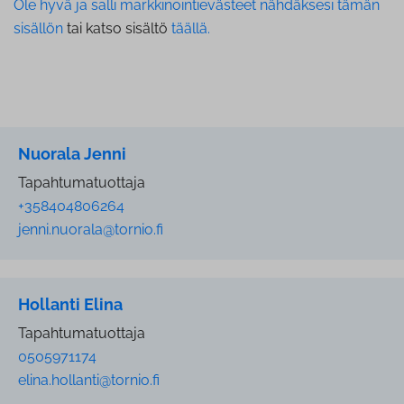
Ole hyvä ja salli markkinointievästeet nähdäksesi tämän
sisällön
tai katso sisältö
täällä.
Nuorala Jenni
Tapahtumatuottaja
+358404806264
jenni.nuorala@tornio.fi
Hollanti Elina
Tapahtumatuottaja
0505971174
elina.hollanti@tornio.fi