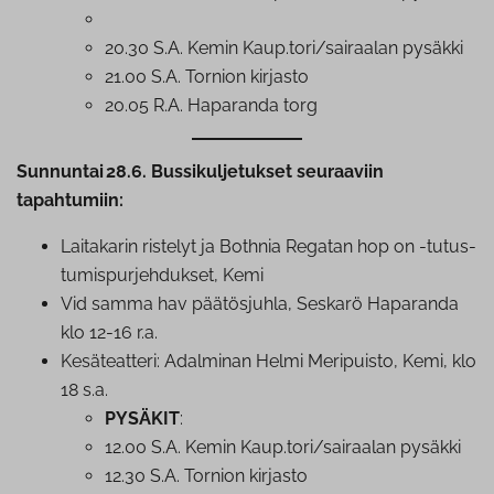
20.30 S.A. Kemin Kaup.tori/sairaalan pysäkki
21.00 S.A. Tornion kirjasto
20.05 R.A. Haparanda torg
Sunnuntai 28.6. Bussikuljetukset seuraaviin
tapahtumiin:
Laitakarin ristelyt ja Bothnia Regatan hop on -tu­tus­
tu­mis­pur­jeh­duk­set, Kemi
Vid samma hav päätösjuhla, Seskarö Haparanda
klo 12-16 r.a.
Ke­sä­teat­te­ri: Adalminan Helmi Meripuisto, Kemi, klo
18 s.a.
PYSÄKIT
:
12.00 S.A. Kemin Kaup.tori/sairaalan pysäkki
12.30 S.A. Tornion kirjasto