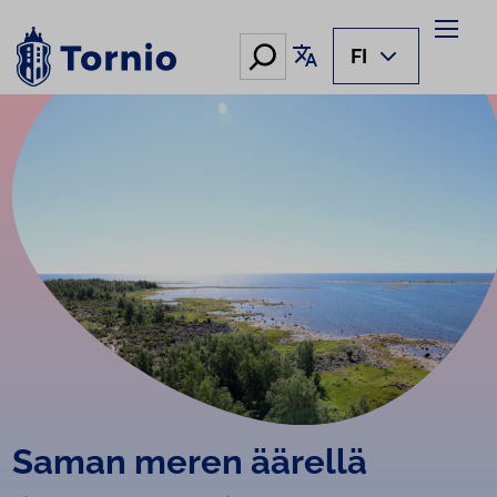
Siirry
sisältöön
Hae
Käännä sivu
FI
Saman meren äärellä