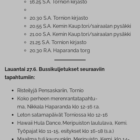
16.25 S.A. Tornion kirjasto
20.30 S.A. Tornion kirjasto
20.55 S.A. Kemin Kaup.tori/sairaalan pysäkki
21.00 S.A. Kemin Kaup.tori/sairaalan pysäkki
21.25 S.A. Tornion kirjasto
20.30 R.A. Haparanda torg
Lauantai 27.6. Bussikuljetukset seuraaviin
tapahtumiin:
Risteilyjä Pen­sas­ka­riin, Tornio
Koko perheen me­ren­ran­ta­ta­pah­tu­
ma, Nikkala Haparanda klo 12-16 r.a.
Leton sa­ta­ma­päi­vät Torniossa klo 12-16
Hawaii Hula Dance, Meripuiston laululava, Kemi.
Työpajat klo 11-15, esitykset klo 16-18 (s.a.)
Maailma tuli kaupunkiin, Meripuisto, Kemi, klo 14-