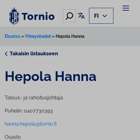
Siirry
sisältöön
Hae
Käännä sivu
FI
Etusivu
»
Yhteystiedot
»
Hepola Hanna
Takaisin listaukseen
Hepola Hanna
Talous- ja rahoitusjohtaja
Puhelin: 0407730393
hanna.hepola@tornio.fi
Osasto