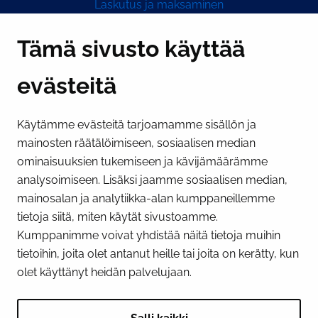
Laskutus ja maksaminen
Y-tunnus 0193524-6
Tämä sivusto käyttää
evästeitä
PI­KA­LINK­KE­JÄ
Käytämme evästeitä tarjoamamme sisällön ja
Näytä evästeasetukseni
mainosten räätälöimiseen, sosiaalisen median
SOSIAALINEN MEDIA
ominaisuuksien tukemiseen ja kävijämäärämme
analysoimiseen. Lisäksi jaamme sosiaalisen median,
Facebook
Instagram
YouTube
mainosalan ja analytiikka-alan kumppaneillemme
tietoja siitä, miten käytät sivustoamme.
Kumppanimme voivat yhdistää näitä tietoja muihin
tietoihin, joita olet antanut heille tai joita on kerätty, kun
olet käyttänyt heidän palvelujaan.