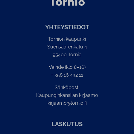
YH­TEYS­TIE­DOT
Tornion kaupunki
Suensaarenkatu 4
95400 Tornio
Vaihde (klo 8–16)
+ 358 16 432 11
Sähköposti
Kaupunginkanslian kirjaamo
kirjaamo@tornio.fi
LASKUTUS