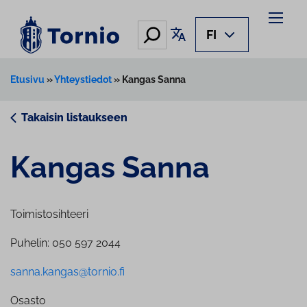
Siirry
sisältöön
Hae
Käännä sivu
FI
Etusivu
»
Yhteystiedot
»
Kangas Sanna
Takaisin listaukseen
Kangas Sanna
Toimistosihteeri
Puhelin: 050 597 2044
sanna.kangas@tornio.fi
Osasto