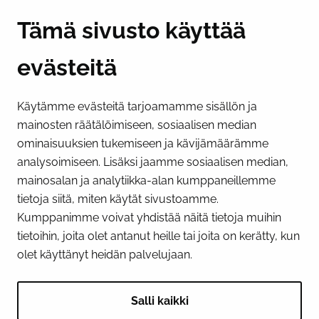
Y-tunnus 0193524-6
Tämä sivusto käyttää
evästeitä
PI­KA­LINK­KE­JÄ
Käytämme evästeitä tarjoamamme sisällön ja
Näytä evästeasetukseni
mainosten räätälöimiseen, sosiaalisen median
SOSIAALINEN MEDIA
ominaisuuksien tukemiseen ja kävijämäärämme
analysoimiseen. Lisäksi jaamme sosiaalisen median,
Facebook
Instagram
YouTube
mainosalan ja analytiikka-alan kumppaneillemme
tietoja siitä, miten käytät sivustoamme.
Kumppanimme voivat yhdistää näitä tietoja muihin
tietoihin, joita olet antanut heille tai joita on kerätty, kun
olet käyttänyt heidän palvelujaan.
Salli kaikki