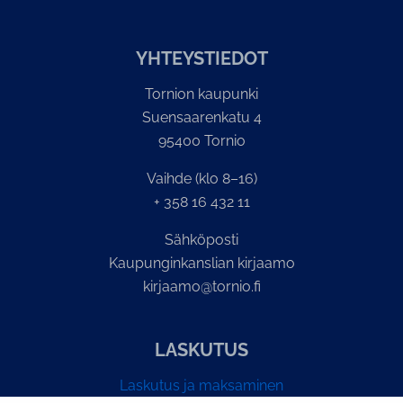
YH­TEYS­TIE­DOT
Tornion kaupunki
Suensaarenkatu 4
95400 Tornio
Vaihde (klo 8–16)
+ 358 16 432 11
Sähköposti
Kaupunginkanslian kirjaamo
kirjaamo@tornio.fi
LASKUTUS
Laskutus ja maksaminen