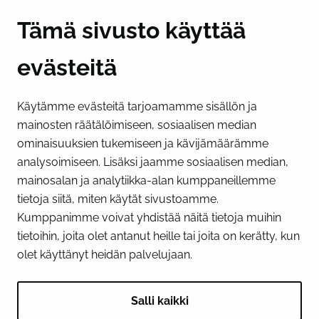
Y-tunnus 0193524-6
Tämä sivusto käyttää
evästeitä
PI­KA­LINK­KE­JÄ
Käytämme evästeitä tarjoamamme sisällön ja
Näytä evästeasetukseni
mainosten räätälöimiseen, sosiaalisen median
SOSIAALINEN MEDIA
ominaisuuksien tukemiseen ja kävijämäärämme
analysoimiseen. Lisäksi jaamme sosiaalisen median,
Facebook
Instagram
YouTube
mainosalan ja analytiikka-alan kumppaneillemme
tietoja siitä, miten käytät sivustoamme.
Kumppanimme voivat yhdistää näitä tietoja muihin
tietoihin, joita olet antanut heille tai joita on kerätty, kun
olet käyttänyt heidän palvelujaan.
Salli kaikki