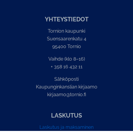
YH­TEYS­TIE­DOT
Tornion kaupunki
Suensaarenkatu 4
95400 Tornio
Vaihde (klo 8–16)
+ 358 16 432 11
Sähköposti
Kaupunginkanslian kirjaamo
kirjaamo@tornio.fi
LASKUTUS
Laskutus ja maksaminen