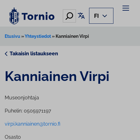
Siirry
sisältöön
Hae
Käännä sivu
FI
Etusivu
»
Yhteystiedot
»
Kanniainen Virpi
Takaisin listaukseen
Kanniainen Virpi
Museonjohtaja
Puhelin: 0505971197
virpi.kanniainen@tornio.fi
Osasto