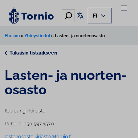
Siirry
sisältöön
Hae
Käännä sivu
FI
Etusivu
»
Yhteystiedot
»
Lasten- ja nuortenosasto
Takaisin listaukseen
Lasten- ja nuor­ten­
osas­to
Kaupunginkirjasto
Puhelin: 050 597 1570
lastenosasto.kirjasto@tornio.fi