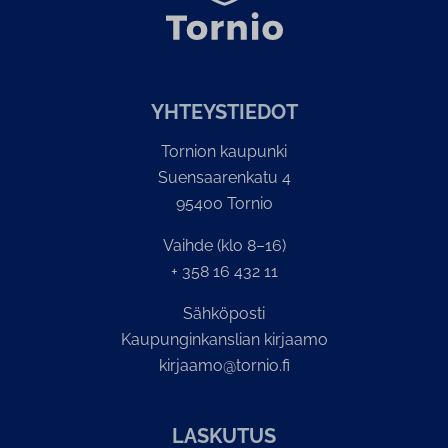
YH­TEYS­TIE­DOT
Tornion kaupunki
Suensaarenkatu 4
95400 Tornio
Vaihde (klo 8–16)
+ 358 16 432 11
Sähköposti
Kaupunginkanslian kirjaamo
kirjaamo@tornio.fi
LASKUTUS