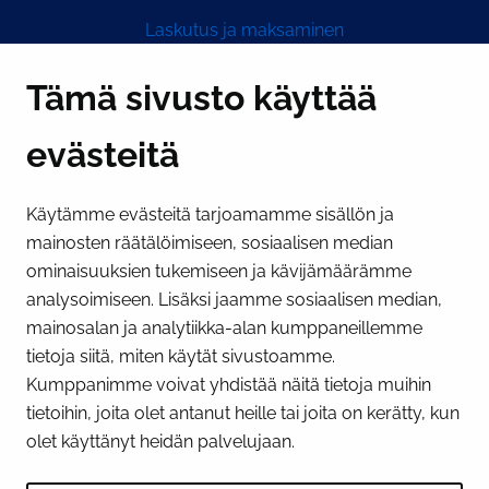
Laskutus ja maksaminen
Y-tunnus 0193524-6
Tämä sivusto käyttää
evästeitä
PI­KA­LINK­KE­JÄ
Käytämme evästeitä tarjoamamme sisällön ja
Näytä evästeasetukseni
mainosten räätälöimiseen, sosiaalisen median
SOSIAALINEN MEDIA
ominaisuuksien tukemiseen ja kävijämäärämme
analysoimiseen. Lisäksi jaamme sosiaalisen median,
Facebook
Instagram
YouTube
mainosalan ja analytiikka-alan kumppaneillemme
tietoja siitä, miten käytät sivustoamme.
Kumppanimme voivat yhdistää näitä tietoja muihin
tietoihin, joita olet antanut heille tai joita on kerätty, kun
olet käyttänyt heidän palvelujaan.