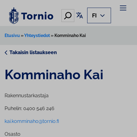
Siirry
sisältöön
Hae
Käännä sivu
FI
Etusivu
»
Yhteystiedot
»
Komminaho Kai
Takaisin listaukseen
Komminaho Kai
Rakennustarkastaja
Puhelin: 0400 546 246
kai.komminaho@tornio.fi
Osasto