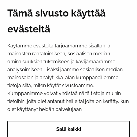
Y-tunnus 0193524-6
Tämä sivusto käyttää
evästeitä
PI­KA­LINK­KE­JÄ
Käytämme evästeitä tarjoamamme sisällön ja
Näytä evästeasetukseni
mainosten räätälöimiseen, sosiaalisen median
SOSIAALINEN MEDIA
ominaisuuksien tukemiseen ja kävijämäärämme
analysoimiseen. Lisäksi jaamme sosiaalisen median,
Facebook
Instagram
YouTube
mainosalan ja analytiikka-alan kumppaneillemme
tietoja siitä, miten käytät sivustoamme.
Kumppanimme voivat yhdistää näitä tietoja muihin
tietoihin, joita olet antanut heille tai joita on kerätty, kun
olet käyttänyt heidän palvelujaan.
Salli kaikki