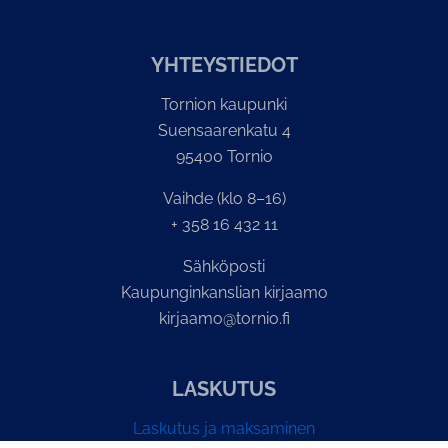
YH­TEYS­TIE­DOT
Tornion kaupunki
Suensaarenkatu 4
95400 Tornio
Vaihde (klo 8–16)
+ 358 16 432 11
Sähköposti
Kaupunginkanslian kirjaamo
kirjaamo@tornio.fi
LASKUTUS
Laskutus ja maksaminen