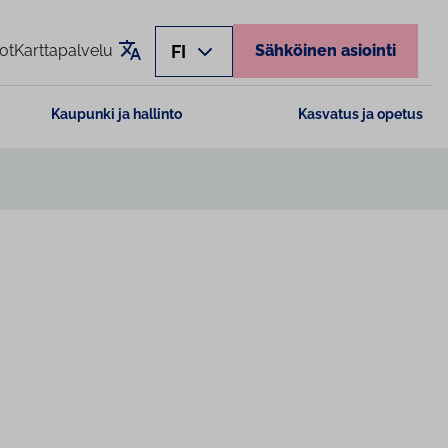
Käännä sivu
FI
ot
Karttapalvelu
Sähköinen asiointi
Kaupunki ja hallinto
Kasvatus ja opetus