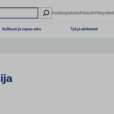
Asiakaspalvelu
Palaute
Yhteystied
Kulttuuri ja vapaa-aika
Työ ja elinkeinot
ija