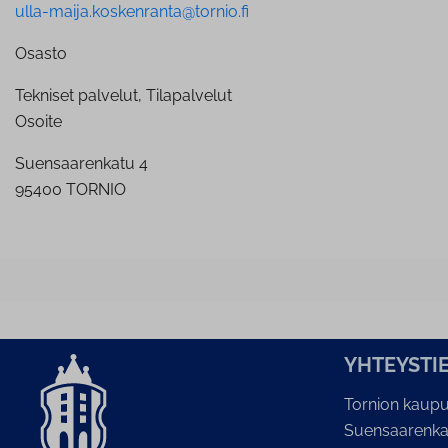
ulla-maija.koskenranta@tornio.fi
Osasto
Tekniset palvelut, Tilapalvelut
Osoite
Suensaarenkatu 4
95400 TORNIO
YH­TEYS­TI
Tornion kaupu
Suensaarenka