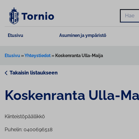
Siirry
sisältöön
Hae
Etusivu
Asuminen ja ympäristö
Etusivu
»
Yhteystiedot
»
Koskenranta Ulla-Maija
Takaisin listaukseen
Koskenranta Ulla-Ma
Kiinteistöpäällikkö
Puhelin: 0400696518