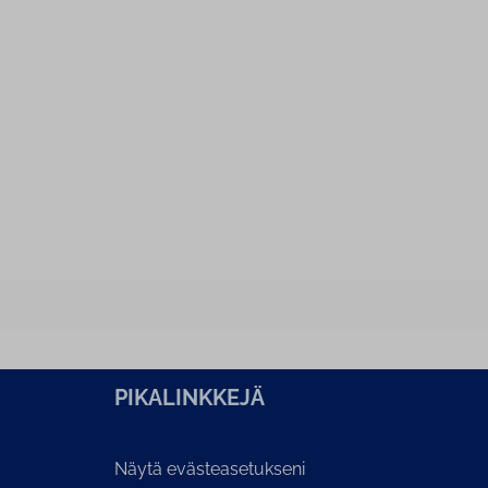
PI­KA­LINK­KE­JÄ
Näytä evästeasetukseni