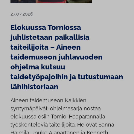
27.07.2026
Elokuussa Torniossa
juhlistetaan paikallisia
taiteilijoita – Aineen
taidemuseon juhlavuoden
ohjelma kutsuu
taidetyöpajoihin ja tutustumaan
lähihistoriaan
Aineen taidemuseon Kaikkien
syntymäpäivät-ohjelmasarja nostaa
elokuussa esiin Tornio-Haaparannalla
työskenteleviä taiteilijoita. He ovat Sanna
Haimila, Jouko Alapartanen ja Kenneth