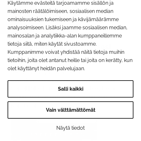
Käytämme evästeitä tarjoamamme sisällön ja
mainosten räätälöimiseen, sosiaalisen median
ominaisuuksien tukemiseen ja kävijämäärämme
09.06.2026
analysoimiseen. Lisäksi jaamme sosiaalisen median,
Huomioi Tornion sillan
mainosalan ja analytiikka-alan kumppaneillemme
tietoja siitä, miten käytät sivustoamme.
alikulkukohdat liikkuessasi
Kumppanimme voivat yhdistää näitä tietoja muihin
joella kesällä
tietoihin, joita olet antanut heille tai joita on kerätty, kun
olet käyttänyt heidän palvelujaan.
Tornionjoen ylittävän sillan
peruskunnostustyöt jatkuvat kesän ajan.
Veneilijöille ja muille joella kulkeville on
Salli kaikki
merkitty sillan alle kaksi alikulkukohtaa.
Kohdat on...
Vain välttämättömät
Näytä tiedot