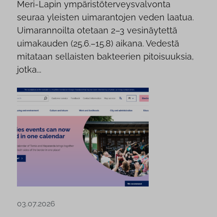
Meri-Lapin ympäristöterveysvalvonta
seuraa yleisten uimarantojen veden laatua.
Uimarannoilta otetaan 2–3 vesinäytettä
uimakauden (25.6.–15.8) aikana. Vedestä
mitataan sellaisten bakteerien pitoisuuksia,
jotka...
03.07.2026