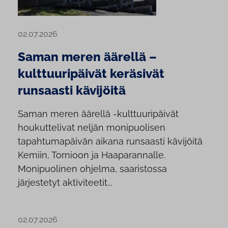
02.07.2026
Saman meren äärellä –
kulttuuripäivät keräsivät
runsaasti kävijöitä
Saman meren äärellä -kulttuuripäivät
houkuttelivat neljän monipuolisen
tapahtumapäivän aikana runsaasti kävijöitä
Kemiin, Tornioon ja Haaparannalle.
Monipuolinen ohjelma, saaristossa
järjestetyt aktiviteetit...
02.07.2026