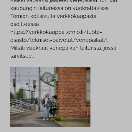
Kaikki vapaaksi jääneet venepaikat Tornion
kaupungin laitureissa on vuokrattavissa
Tornion kotisivulla verkkokaupasta
osoitteessa
https://verkkokauppa.tornio.fi/tuote-
osasto/tekniset-palvelut/venepaikat/.
Mikäli vuokraat venepaikan laiturista, jossa
tarvitsee...