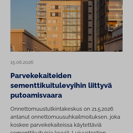
15.06.2026
Parvekekaiteiden
sementtikuitulevyihin liittyvä
putoamisvaara
Onnettomuustutkintakeskus on 21.5.2026
antanut onnettomuusuhkailmoituksen, joka
koskee parvekekaiteissa käytettäviä
sementtikuituisia levyjä. Lujuustestien