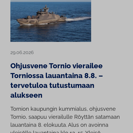
29.06.2026
Ohjusvene Tornio vierailee
Torniossa lauantaina 8.8. –
tervetuloa tutustumaan
alukseen
Tornion kaupungin kummialus, ohjusvene
Tornio, saapuu vierailulle Röyttän satamaan
lauantaina 8. elokuuta. Alus on avoinna
yleisölle lauantaina klo 12–15. Yleisö...