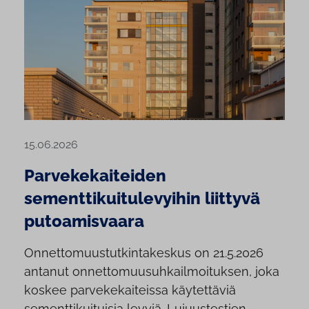
15.06.2026
Parvekekaiteiden
sementtikuitulevyihin liittyvä
putoamisvaara
Onnettomuustutkintakeskus on 21.5.2026
antanut onnettomuusuhkailmoituksen, joka
koskee parvekekaiteissa käytettäviä
sementtikuituisia levyjä. Lujuustestien