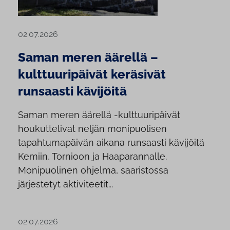
02.07.2026
Saman meren äärellä –
kulttuuripäivät keräsivät
runsaasti kävijöitä
Saman meren äärellä -kulttuuripäivät
houkuttelivat neljän monipuolisen
tapahtumapäivän aikana runsaasti kävijöitä
Kemiin, Tornioon ja Haaparannalle.
Monipuolinen ohjelma, saaristossa
järjestetyt aktiviteetit...
02.07.2026