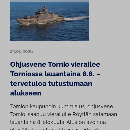
29.06.2026
Ohjusvene Tornio vierailee
Torniossa lauantaina 8.8. –
tervetuloa tutustumaan
alukseen
Tornion kaupungin kummialus, ohjusvene
Tornio, saapuu vierailulle Röyttän satamaan
lauantaina 8. elokuuta. Alus on avoinna
yleisölle lauantaina klo 12–15. Yleisö...