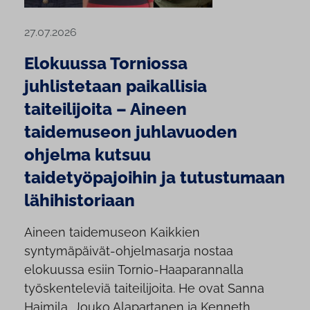
27.07.2026
Elokuussa Torniossa
juhlistetaan paikallisia
taiteilijoita – Aineen
taidemuseon juhlavuoden
ohjelma kutsuu
taidetyöpajoihin ja tutustumaan
lähihistoriaan
Aineen taidemuseon Kaikkien
syntymäpäivät-ohjelmasarja nostaa
elokuussa esiin Tornio-Haaparannalla
työskenteleviä taiteilijoita. He ovat Sanna
Haimila, Jouko Alapartanen ja Kenneth