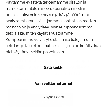
Käytämme evästeitä tarjoamamme sisällön ja
mainosten räätälöimiseen, sosiaalisen median
ominaisuuksien tukemiseen ja kävijämäärämme
09.06.2026
analysoimiseen. Lisäksi jaamme sosiaalisen median,
Huomioi Tornion sillan
mainosalan ja analytiikka-alan kumppaneillemme
tietoja siitä, miten käytät sivustoamme.
alikulkukohdat liikkuessasi
Kumppanimme voivat yhdistää näitä tietoja muihin
joella kesällä
tietoihin, joita olet antanut heille tai joita on kerätty, kun
olet käyttänyt heidän palvelujaan.
Tornionjoen ylittävän sillan
peruskunnostustyöt jatkuvat kesän ajan.
Veneilijöille ja muille joella kulkeville on
Salli kaikki
merkitty sillan alle kaksi alikulkukohtaa.
Kohdat on...
Vain välttämättömät
Näytä tiedot