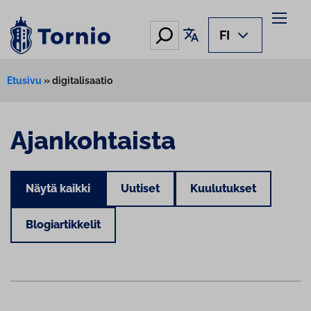
Hae
Käännä sivu
FI
Etusivu
»
digitalisaatio
Ajankohtaista
Näytä kaikki
Uutiset
Kuulutukset
Blogiartikkelit