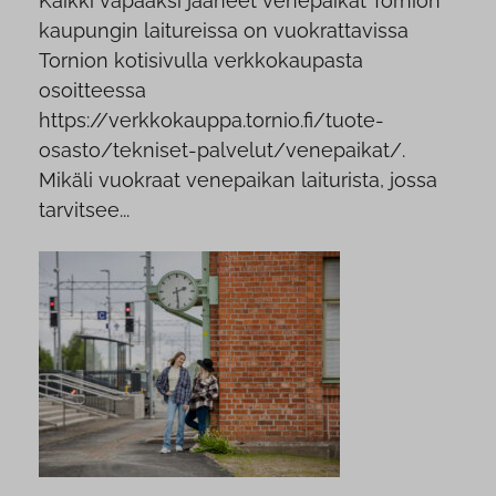
Kaikki vapaaksi jääneet venepaikat Tornion
kaupungin laitureissa on vuokrattavissa
Tornion kotisivulla verkkokaupasta
osoitteessa
https://verkkokauppa.tornio.fi/tuote-
osasto/tekniset-palvelut/venepaikat/.
Mikäli vuokraat venepaikan laiturista, jossa
tarvitsee...