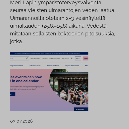
Meri-Lapin ympäristöterveysvalvonta
seuraa yleisten uimarantojen veden laatua.
Uimarannoilta otetaan 2–3 vesinäytettä
uimakauden (25.6.–15.8) aikana. Vedestä
mitataan sellaisten bakteerien pitoisuuksia,
jotka...
03.07.2026