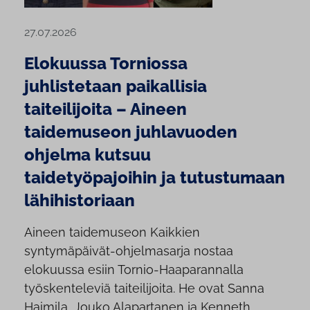
27.07.2026
Elokuussa Torniossa
juhlistetaan paikallisia
taiteilijoita – Aineen
taidemuseon juhlavuoden
ohjelma kutsuu
taidetyöpajoihin ja tutustumaan
lähihistoriaan
Aineen taidemuseon Kaikkien
syntymäpäivät-ohjelmasarja nostaa
elokuussa esiin Tornio-Haaparannalla
työskenteleviä taiteilijoita. He ovat Sanna
Haimila, Jouko Alapartanen ja Kenneth