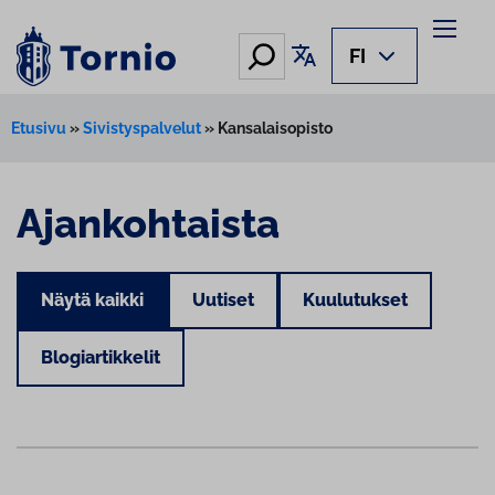
Hae
Käännä sivu
FI
Etusivu
»
Sivistyspalvelut
»
Kansalaisopisto
Ajankohtaista
Näytä kaikki
Uutiset
Kuulutukset
Blogiartikkelit