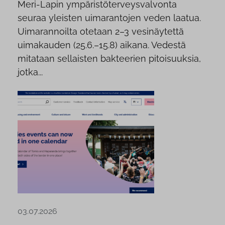
Meri-Lapin ympäristöterveysvalvonta
seuraa yleisten uimarantojen veden laatua.
Uimarannoilta otetaan 2–3 vesinäytettä
uimakauden (25.6.–15.8) aikana. Vedestä
mitataan sellaisten bakteerien pitoisuuksia,
jotka...
03.07.2026