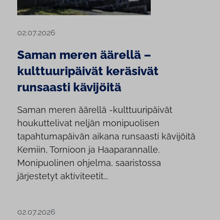
02.07.2026
Saman meren äärellä –
kulttuuripäivät keräsivät
runsaasti kävijöitä
Saman meren äärellä -kulttuuripäivät
houkuttelivat neljän monipuolisen
tapahtumapäivän aikana runsaasti kävijöitä
Kemiin, Tornioon ja Haaparannalle.
Monipuolinen ohjelma, saaristossa
järjestetyt aktiviteetit...
02.07.2026