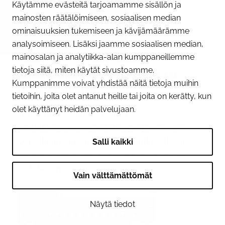
Käytämme evästeitä tarjoamamme sisällön ja
mainosten räätälöimiseen, sosiaalisen median
ominaisuuksien tukemiseen ja kävijämäärämme
09.06.2026
analysoimiseen. Lisäksi jaamme sosiaalisen median,
Huomioi Tornion sillan
mainosalan ja analytiikka-alan kumppaneillemme
tietoja siitä, miten käytät sivustoamme.
alikulkukohdat liikkuessasi
Kumppanimme voivat yhdistää näitä tietoja muihin
joella kesällä
tietoihin, joita olet antanut heille tai joita on kerätty, kun
olet käyttänyt heidän palvelujaan.
Tornionjoen ylittävän sillan
peruskunnostustyöt jatkuvat kesän ajan.
Veneilijöille ja muille joella kulkeville on
Salli kaikki
merkitty sillan alle kaksi alikulkukohtaa.
Kohdat on...
Vain välttämättömät
Näytä tiedot