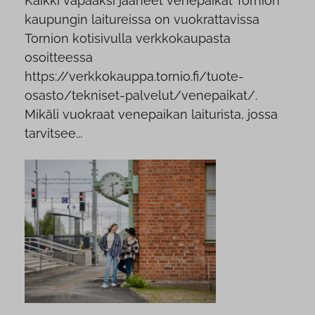
Kaikki vapaaksi jääneet venepaikat Tornion
kaupungin laitureissa on vuokrattavissa
Tornion kotisivulla verkkokaupasta
osoitteessa
https://verkkokauppa.tornio.fi/tuote-
osasto/tekniset-palvelut/venepaikat/.
Mikäli vuokraat venepaikan laiturista, jossa
tarvitsee...