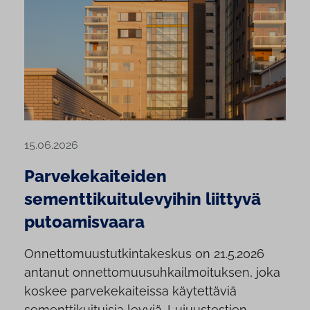
15.06.2026
Parvekekaiteiden
sementtikuitulevyihin liittyvä
putoamisvaara
Onnettomuustutkintakeskus on 21.5.2026
antanut onnettomuusuhkailmoituksen, joka
koskee parvekekaiteissa käytettäviä
sementtikuituisia levyjä. Lujuustestien