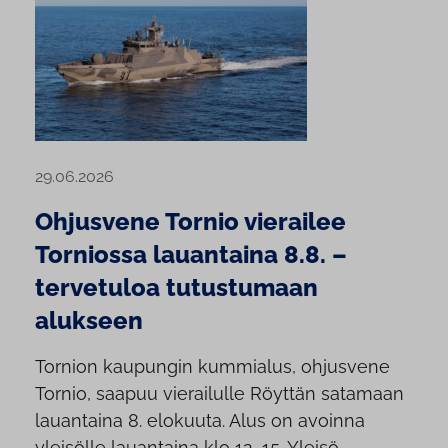
29.06.2026
Ohjusvene Tornio vierailee
Torniossa lauantaina 8.8. –
tervetuloa tutustumaan
alukseen
Tornion kaupungin kummialus, ohjusvene
Tornio, saapuu vierailulle Röyttän satamaan
lauantaina 8. elokuuta. Alus on avoinna
yleisölle lauantaina klo 12–15. Yleisö...