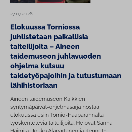
27.07.2026
Elokuussa Torniossa
juhlistetaan paikallisia
taiteilijoita – Aineen
taidemuseon juhlavuoden
ohjelma kutsuu
taidetyöpajoihin ja tutustumaan
lähihistoriaan
Aineen taidemuseon Kaikkien
syntymäpäivät-ohjelmasarja nostaa
elokuussa esiin Tornio-Haaparannalla
työskenteleviä taiteilijoita. He ovat Sanna
Haimila, Jouko Alapartanen ja Kenneth