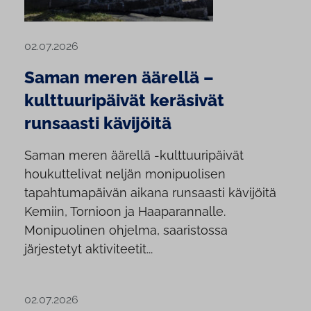
02.07.2026
Saman meren äärellä –
kulttuuripäivät keräsivät
runsaasti kävijöitä
Saman meren äärellä -kulttuuripäivät
houkuttelivat neljän monipuolisen
tapahtumapäivän aikana runsaasti kävijöitä
Kemiin, Tornioon ja Haaparannalle.
Monipuolinen ohjelma, saaristossa
järjestetyt aktiviteetit...
02.07.2026