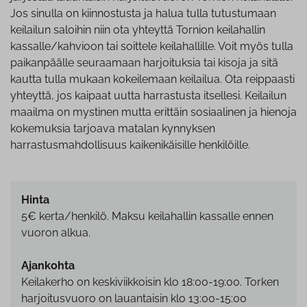
Jos sinulla on kiinnostusta ja halua tulla tutustumaan
keilailun saloihin niin ota yhteyttä Tornion keilahallin
kassalle/kahvioon tai soittele keilahallille. Voit myös tulla
paikanpäälle seuraamaan harjoituksia tai kisoja ja sitä
kautta tulla mukaan kokeilemaan keilailua. Ota reippaasti
yhteyttä, jos kaipaat uutta harrastusta itsellesi. Keilailun
maailma on mystinen mutta erittäin sosiaalinen ja hienoja
kokemuksia tarjoava matalan kynnyksen
harrastusmahdollisuus kaikenikäisille henkilöille.
Hinta
5€ kerta/henkilö. Maksu keilahallin kassalle ennen
vuoron alkua.
Ajankohta
Keilakerho on keskiviikkoisin klo 18:00-19:00. Torken
harjoitusvuoro on lauantaisin klo 13:00-15:00