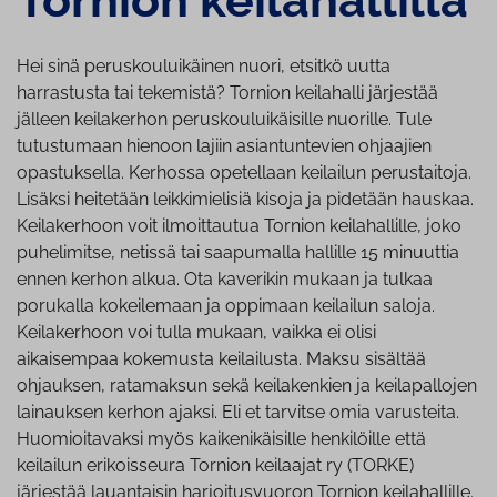
Hei sinä peruskouluikäinen nuori, etsitkö uutta
harrastusta tai tekemistä? Tornion keilahalli järjestää
jälleen keilakerhon peruskouluikäisille nuorille. Tule
tutustumaan hienoon lajiin asiantuntevien ohjaajien
opastuksella. Kerhossa opetellaan keilailun perustaitoja.
Lisäksi heitetään leikkimielisiä kisoja ja pidetään hauskaa.
Keilakerhoon voit ilmoittautua Tornion keilahallille, joko
puhelimitse, netissä tai saapumalla hallille 15 minuuttia
ennen kerhon alkua. Ota kaverikin mukaan ja tulkaa
porukalla kokeilemaan ja oppimaan keilailun saloja.
Keilakerhoon voi tulla mukaan, vaikka ei olisi
aikaisempaa kokemusta keilailusta. Maksu sisältää
ohjauksen, ratamaksun sekä keilakenkien ja keilapallojen
lainauksen kerhon ajaksi. Eli et tarvitse omia varusteita.
Huomioitavaksi myös kaikenikäisille henkilöille että
keilailun erikoisseura Tornion keilaajat ry (TORKE)
järjestää lauantaisin harjoitusvuoron Tornion keilahallille.