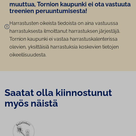
muuttua, Tornion kaupunki ei ota vastuuta
treenien pe­ruun­tu­mi­ses­ta!
Harrastusten oikeista tiedoista on aina vastuussa
harrastuksesta ilmoittanut harrastuksen järjestäjä.
Tornion kaupunki ei vastaa harrastuskalenterissa
olevien, yksittäisiä harrastuksia koskevien tietojen
oikeellisuudesta.
Saatat olla kiin­nos­tu­nut
myös näistä