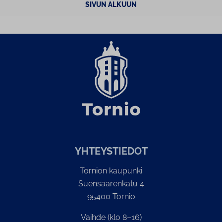
SIVUN ALKUUN
YH­TEYS­TIE­DOT
Tornion kaupunki
Suensaarenkatu 4
95400 Tornio
Vaihde (klo 8–16)