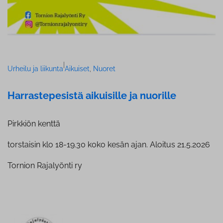
|
Urheilu ja liikunta
Aikuiset
, 
Nuoret
Har­ras­te­pe­sis­tä aikuisille ja nuorille
Pirkkiön kenttä
torstaisin klo 18-19.30 koko kesän ajan. Aloitus 21.5.2026
Tornion Rajalyönti ry