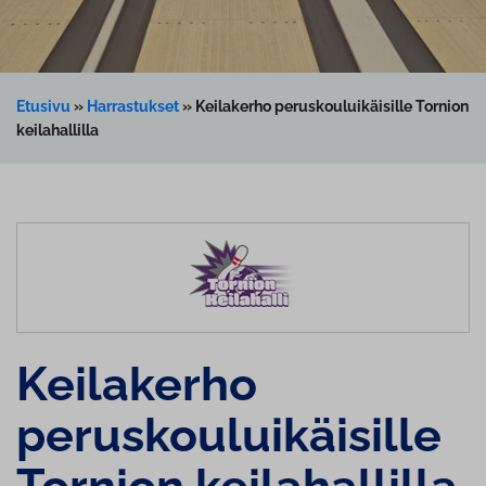
Etusivu
»
Harrastukset
»
Keilakerho peruskouluikäisille Tornion
keilahallilla
Keilakerho
peruskouluikäisille
Tornion keilahallilla