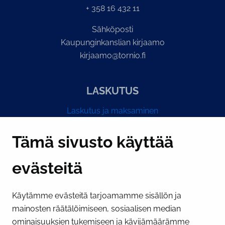
+ 358 16 432 11
Sähköposti
Kaupunginkanslian kirjaamo
kirjaamo@tornio.fi
LASKUTUS
Laskutus ja maksaminen
Y-tunnus 0193524-6
Tämä sivusto käyttää
evästeitä
PI­KA­LINK­KE­JÄ
Käytämme evästeitä tarjoamamme sisällön ja
Näytä evästeasetukseni
mainosten räätälöimiseen, sosiaalisen median
SOSIAALINEN MEDIA
ominaisuuksien tukemiseen ja kävijämäärämme