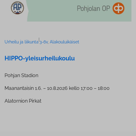
|
Urheilu ja liikunta
3-6v
, 
Alakouluikäiset
HIPPO-ylei­sur­hei­lu­kou­lu
Pohjan Stadion
Maanantaisin 1.6. – 10.8.2026 kello 17:00 – 18:00
Alatornion Pirkat